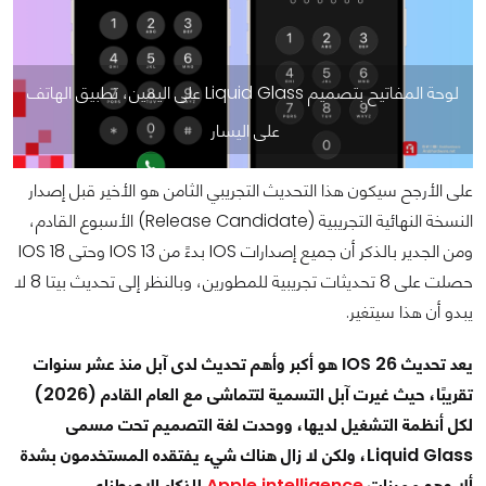
لوحة المفاتيح بتصميم Liquid Glass على اليمين، تطبيق الهاتف
على اليسار
على الأرجح سيكون هذا التحديث التجريبي الثامن هو الأخير قبل إصدار
النسخة النهائية التجريبية (Release Candidate) الأسبوع القادم،
ومن الجدير بالذكر أن جميع إصدارات IOS بدءً من IOS 13 وحتى IOS 18
حصلت على 8 تحديثات تجريبية للمطورين، وبالنظر إلى تحديث بيتا 8 لا
يبدو أن هذا سيتغير.
يعد تحديث IOS 26 هو أكبر وأهم تحديث لدى آبل منذ عشر سنوات
تقريبًا، حيث غيرت آبل التسمية لتتماشى مع العام القادم (2026)
لكل أنظمة التشغيل لديها، ووحدت لغة التصميم تحت مسمى
Liquid Glass، ولكن لا زال هناك شيء يفتقده المستخدمون بشدة
ألا وهو مميزات
Apple intelligence
للذكاء الاصطناعي