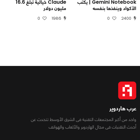
Gemini Notebook | يكتب
Claude خيالية تبلغ 16.6
الأكواد وينفذها بنفسه
مليون دولار
0
1986
0
2400
عرب هاردوير
واحد من أكبر المجتمعات التقنية فى الشرق الأوسط تتحدث عن
أحدث التقنيات فى مجال الهاردوير والألعاب والهواتف