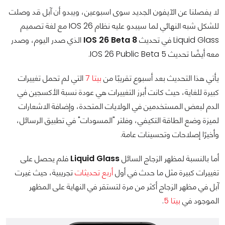
لا يفصلنا عن الآيفون الجديد سوى اسبوعين، ويبدو أن آبل قد وصلت
للشكل شبه النهائي لما سيبدو عليه نظام IOS 26 مع لغة تصميم
Liquid Glass في تحديث
IOS 26 Beta 8
الذي صدر اليوم، وصدر
معه أيضًا تحديث IOS 26 Public Beta 5.
يأتي هذا التحديث بعد أسبوع تقريبًا من
بيتا 7
التي لم تحمل تغييرات
كبيرة للغاية، حيث كانت أبرز التغييرات هي عودة نسبة الأكسجين في
الدم لبعض المستخدمين في الولايات المتحدة، وإضافة الاشعارات
لميزة وضع الطاقة التكيفي، وفلتر "المسودات" في تطبيق الرسائل،
وأخيرًا إصلاحات وتحسينات عامة.
أما بالنسبة لمظهر الزجاج السائل
Liquid Glass
فلم يحصل على
تغييرات كبيرة مثل ما حدث في أول
أربع
تحديثات
تجريبية، حيث غيرت
آبل في مظهر الزجاج أكثر من مرة لتستقر في النهاية على المظهر
الموجود في
بيتا 5
.