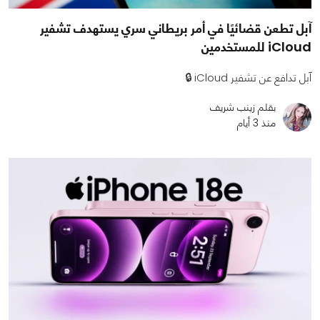
آبل تطعن قضائيًا في أمر بريطاني سري يستهدف تشفير
iCloud للمستخدمين
آبل تدافع عن تشفير iCloud 🔒
بقلم زينب شريف
منذ 3 أيام