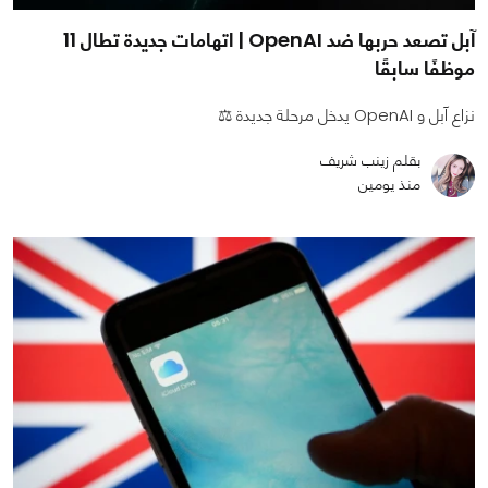
آبل تصعد حربها ضد OpenAI | اتهامات جديدة تطال 11
موظفًا سابقًا
نزاع آبل و OpenAI يدخل مرحلة جديدة ⚖️
بقلم زينب شريف
منذ يومين