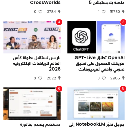
منصة بلايستيشن 5
CrossWorlds
0
3784
1
15730
4
3
OpenAI تطلق GPT-Live:
باريس تستقبل بطولة كأس
طريقك للحصول على تعليق
العالم للرياضات الإلكترونية
صوتي واقعي لفيديوهاتك
2026
0
2622
0
2985
6
5
جوجل تغيّر NotebookLM إلى
مستخدم يصدم بفاتورة