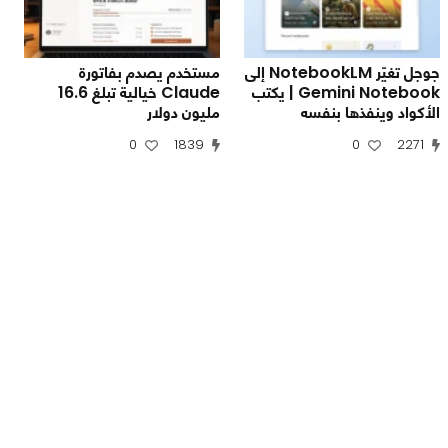
جوجل تغيّر NotebookLM إلى
مستخدم يصدم بفاتورة
Gemini Notebook | يكتب
Claude خيالية تبلغ 16.6
الأكواد وينفذها بنفسه
مليون دولار
0
1839
0
2271