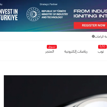
ة الرامات🔴
5/10
تسوق
توب
رياضات إلكترونية
المتجر