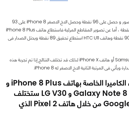
استطاع هاتف iPhone 8 Plus تحقيق نتيجة قوية للغاية فى تصوير الصور و حصل على 96 نقطة وحصل الاخ الاصغر iPhone 8 على 93
نقطة واستطاع كلا من هاتفي Google Pixel و HTC U11 تحقيق 90 نقطة ، أما عن تصوير المقاطع المرئية فاستطاع هاتف iPhone 8 Plus
تحقيق 89 نقطة وهو ليس الأعلى فهاتف iPhone 8 استطاع تحقيق 90 نقطة وهاتف HTC U11 استطاع تحقيق 89 نقطة ويحتل الصدار فى
حتى الان لم يتم اختبار هاتف LG V30 أو هاتف Samsung Galaxy Note 8 أو هاتف iPhone X لذلك قد تختلف النتائج إذا تم تجربة هذه
شاركونا ارائكم في التعليقات حول نتائج أداء الكاميرا الخاصة بهاتف iPhone 8 Plus و
iPhone 8. وهل تظن فى حالة تجربة هاتف Galaxy Note 8 و LG V30 ستختلف
النتائج ام لا. وهل تتوقع رد قوي من شركة Google من خلال هاتف Pixel 2 الذي