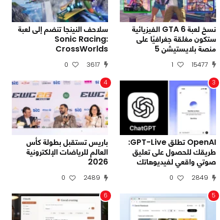
نسخ لعبة GTA 6 الفيزيائية
سلاحف النينجا تنضم إلى لعبة
ستكون مغلقة جغرافيًا على
Sonic Racing:
منصة بلايستيشن 5
CrossWorlds
0
3617
1
15477
4
3
OpenAI تطلق GPT-Live:
باريس تستقبل بطولة كأس
طريقك للحصول على تعليق
العالم للرياضات الإلكترونية
صوتي واقعي لفيديوهاتك
2026
0
2489
0
2849
6
5