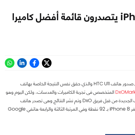
هاتفي iPhone 8 Plus و iPhone 8 يتصدرون قائمة أفضل كاميرا
هاتف Google Pixel كان يمتلك افضل كاميرا موجودة فى هاتف حتى صدور هاتف HTC U11 والذي حقق نفس النتيجة الخاصة بهاتف
DxOMar
المتخصص فى تجربة الكاميرات والعدسات، ولكن اليوم وهو
أول يوم لبيع هواتف iPhone 8 و iPhone 8 Plus تمت تجربة الهواتف الجديدة من قبل فريق DxO وتم نشر النتائج وهى تصدر هاتف
iPhone 8 Plus القائمة بـ 94 نقطة و يليه فى المرتبة الثانية الاخ الاصغر iPhone 8 بـ 92 نقطة وفي المرتبة الثالثة والرابعة هاتفي Google