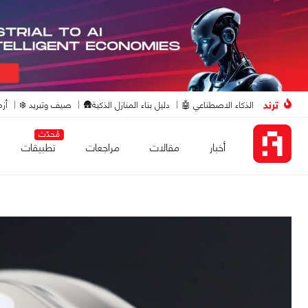
ترند
الذكاء الاصطناعي 🤖
دليل بناء المنازل الذكية🛖
صيف وتبريد ❄️
أزم
مُحدّث
أخبار
مقالات
مراجعات
تطبيقات