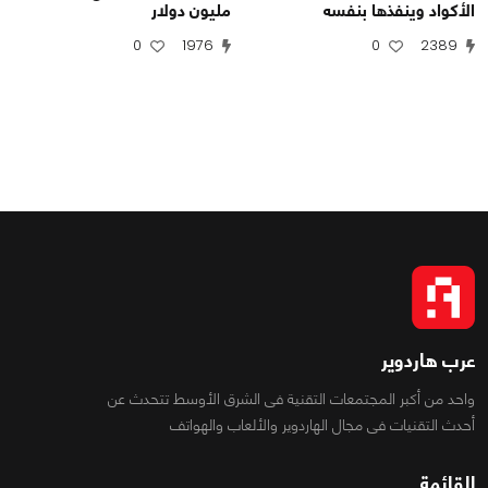
الأكواد وينفذها بنفسه
مليون دولار
0
1976
0
2389
عرب هاردوير
واحد من أكبر المجتمعات التقنية فى الشرق الأوسط تتحدث عن
أحدث التقنيات فى مجال الهاردوير والألعاب والهواتف
القائمة