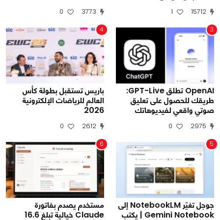
0
3773
1
15712
4
3
OpenAI تطلق GPT-Live:
باريس تستقبل بطولة كأس
طريقك للحصول على تعليق
العالم للرياضات الإلكترونية
صوتي واقعي لفيديوهاتك
2026
0
2612
0
2975
6
5
جوجل تغيّر NotebookLM إلى
مستخدم يصدم بفاتورة
Gemini Notebook | يكتب
Claude خيالية تبلغ 16.6