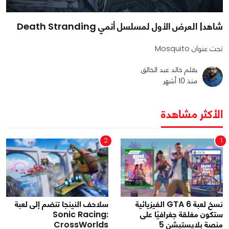
شاهد| العرض الأول لمسلسل أنمي Death Stranding
تحت عنوان Mosquito
بقلم خالد عبد الخالق
منذ 10 أشهر
الأكثر مشاهدة
2
1
نسخ لعبة GTA 6 الفيزيائية
سلاحف النينجا تنضم إلى لعبة
ستكون مغلقة جغرافيًا على
Sonic Racing:
منصة بلايستيشن 5
CrossWorlds