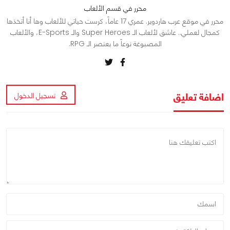
محرر في قسم الألعاب
محرر في موقع عرب هاردوير. عمري 17 عاماً، كرست حياتي للألعاب وها أنا أتخذها
كمجال لعملي.. عاشق لألعاب الـ Super Heroes والـ E-Sports، والألعاب
المصبوغة نوعاً ما بعنصر الـ RPG.
اضافة تعليق
تسجيل الدخول