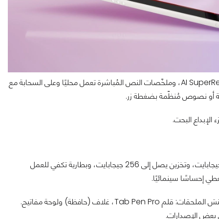
هنا تتكلم لينوفو بلغة المستقبل: ميزات مثل AI SuperRes، Sketch-to-Image، وملخّصات النص المُباشرة تعمل محليًا وعلى السحابة مع
ة أو نصوص مُنظّمة بضغطة زر.
 الإبداع البحت.
، ذاكرة حتى 12 جيجابايت، وتخزين يصل إلى 256 جيجابايت، وبطارية تكفي للعمل
يبدأ السعر من حوالي 549 دولارًا، والتوفّر يبدأ في سبتمبر 2025، ولا تنسَ الملحقات: قلم Tab Pen Pro، غلاف (حافظة) ولوحة مفاتيح.