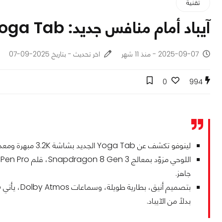
تقنية
آيباد أمام منافس جديد: Lenovo Yoga Tab، فمن سيفوز؟
2025-09-07 - منذ 11 شهر
اخر تحديث - بتاريخ 2025-09-07
0
994
لينوفو تكشف عن Yoga Tab الجديد بشاشة 3.2K مبهرة ومعدل تحديث 144Hz، لتنافس الآيباد مباشرةً.
جاهز.
بدلًا من الآيباد.