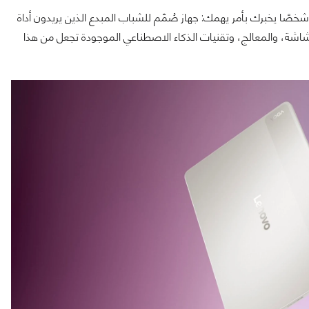
لجديد Lenovo Yoga Tab وخرج الخبر كأن شخصًا يخبرك بأمر يهمك: جهاز صُمّم للشباب المبدع الذين يريدون أداة
اشة، والمعالج، وتقنيات الذكاء الاصطناعي الموجودة تجعل من هذا