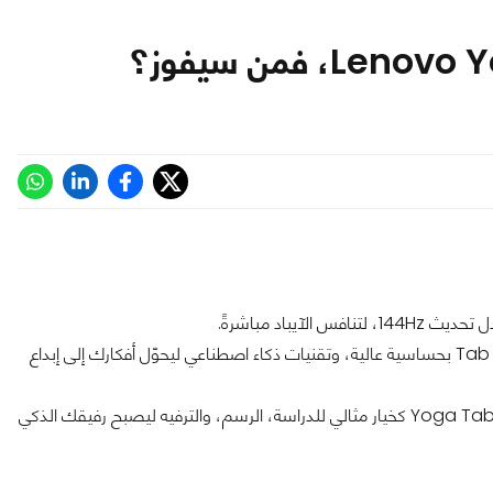
اللوحي مزوّد بمعالج Snapdragon 8 Gen 3، قلم Tab Pen Pro بحساسية عالية، وتقنيات ذكاء اصطناعي ليحوّل أفكارك إلى إبداع
بتصميم أنيق، بطارية طويلة، وسماعات Dolby Atmos، يأتي Yoga Tab كخيار مثالي للدراسة، الرسم، والترفيه ليصبح رفيقك الذكي