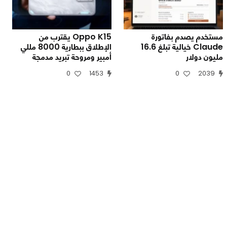
مستخدم يصدم بفاتورة
Oppo K15 يقترب من
Claude خيالية تبلغ 16.6
الإطلاق ببطارية 8000 مللي
مليون دولار
أمبير ومروحة تبريد مدمجة
0
1453
0
2039