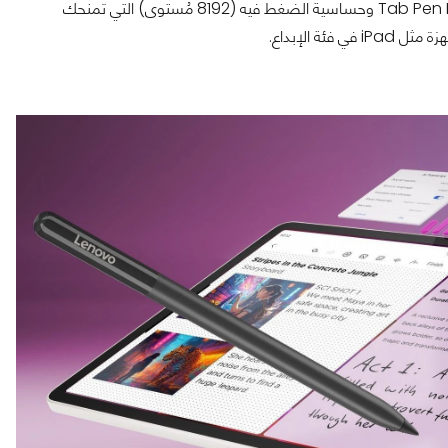
إذا كنت تحب تسجيل المُلاحظات أو الرسم، فستقدّر استجابة القلم Tab Pen Pro وحساسية الضغط فيه (8192 مُستوى) التي تمنحك
 فئة الإبداع.