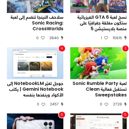
نسخ لعبة GTA 6 الفيزيائية
سلاحف النينجا تنضم إلى لعبة
ستكون مغلقة جغرافيًا على
Sonic Racing:
منصة بلايستيشن 5
CrossWorlds
0
3840
1
15815
4
3
لعبة Sonic Rumble Party
جوجل تغيّر NotebookLM إلى
تستقبل فعالية Clean
Gemini Notebook | يكتب
Sweepstakes
الأكواد وينفذها بنفسه
0
2457
0
2728
6
5