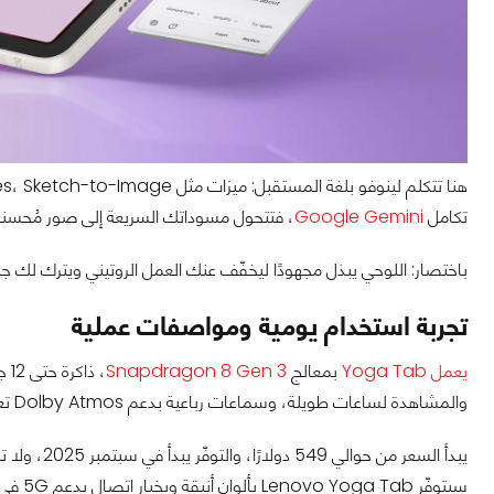
تكامل
Google Gemini
، فتتحول مسوداتك السريعة إلى صور مُحسن
باختصار: اللوحي يبذل مجهودًا ليخفّف عنك العمل الروتيني ويترك لك جزء
تجربة استخدام يومية ومواصفات عملية
يعمل Yoga Tab
بمعالج
Snapdragon 8 Gen 3
والمشاهدة لساعات طويلة، وسماعات رباعية بدعم Dolby Atmos تعطي إحساسًا سينمائيًا.
سيتوفّر Lenovo Yoga Tab بألوانٍ أنيقة وبخيار اتصال يدعم 5G في بعض الإصدارات.