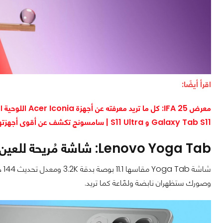
اقرأ أيضًا:
معرض IFA 25: كل ما تريد معرفته عن أجهزة Acer Iconia اللوحية الجديدة
Galaxy Tab S11 و S11 Ultra | سامسونج تكشف عن أقوى أجهزتها اللوحية!
Lenovo Yoga Tab: شاشة مُريحة للعين
شاشة Yoga Tab مقاسها 11.1 بوصة بدقة 3.2K ومعدل تحديث 144 هرتز، وتغطّي نسبة ألوان واسعة
وصورك ستظهران نابضة ولمّاعة كما تريد.