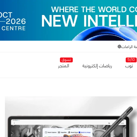
ة الرامات🔴
5/10
تسوق
توب
رياضات إلكترونية
المتجر