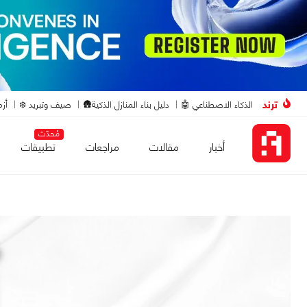
ترند
الذكاء الاصطناعي 🤖
دليل بناء المنازل الذكية🛖
صيف وتبريد ❄️
أزم
مُحدّث
أخبار
مقالات
مراجعات
تطبيقات