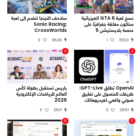
نسخ لعبة GTA 6 الفيزيائية
سلاحف النينجا تنضم إلى لعبة
ستكون مغلقة جغرافيًا على
Sonic Racing:
منصة بلايستيشن 5
CrossWorlds
0
3628
1
15513
4
3
OpenAI تطلق GPT-Live:
باريس تستقبل بطولة كأس
طريقك للحصول على تعليق
العالم للرياضات الإلكترونية
صوتي واقعي لفيديوهاتك
2026
0
2501
0
2861
6
5