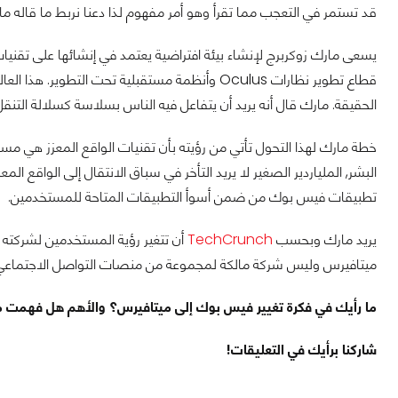
قد تستمر في التعجب مما تقرأ وهو أمر مفهوم لذا دعنا نربط ما قاله مارك
يسعى مارك زوكربرج لإنشاء بيئة افتراضية يعتمد في إنشائها على تقنيات 
قطاع تطوير نظارات Oculus وأنظمة مستقبلية تحت 
الحقيقة. مارك قال أنه يريد أن يتفاعل فيه الناس بسلاسة كسلالة التنقل
خطة مارك لهذا التحول تأتي من رؤيته بأن تقنيات الواقع المعزز هي مست
البشر, الملياردير الصغير لا يريد التأخر في سباق الانتقال إلى الواقع 
تطبيقات فيس بوك من ضمن أسوأ التطبيقات المتاحة للمستخدمين.
يريد مارك وبحسب
TechCrunch
أن تتغير رؤية المستخدمين لشركته
ميتافيرس وليس شركة مالكة لمجموعة من منصات التواصل الاجتماعي
ما رأيك في فكرة تغيير فيس بوك إلى ميتافيرس؟ والأهم هل فهمت ما
شاركنا برأيك في التعليقات!