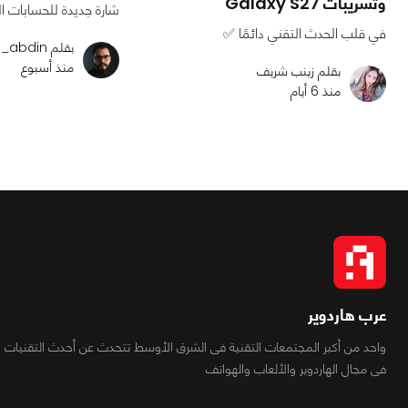
وتسريبات Galaxy S27
شارة جديدة للحسابات ال
في قلب الحدث التقني دائمًا ✅
بقلم ali_abdin
منذ أسبوع
بقلم زينب شريف
منذ 6 أيام
عرب هاردوير
واحد من أكبر المجتمعات التقنية فى الشرق الأوسط تتحدث عن أحدث التقنيات
فى مجال الهاردوير والألعاب والهواتف