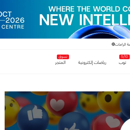
ة الرامات🔴
5/10
تسوق
توب
رياضات إلكترونية
المتجر