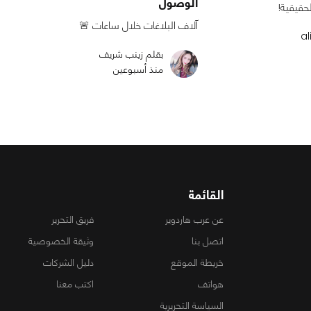
الوصول
حقيقية!
آلاف البلاغات خلال ساعات 🚨
بقلم زينب شريف
منذ أسبوعين
القائمة
عن عرب هاردوير
فريق التحرير
اتصل بنا
وثيقة الخصوصية
خريطة الموقع
دليل الشركات
هواتف
اكتب معنا
السياسة التحريرية