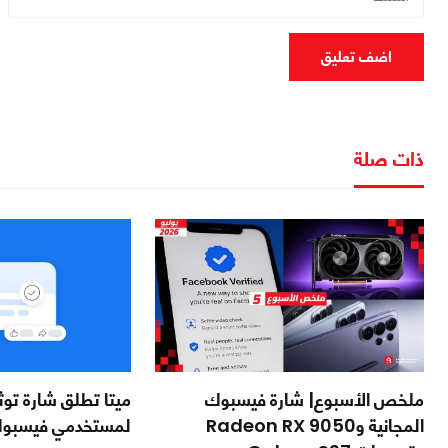
اضف تعليق
ذات صلة
ملخص الأسبوع| شارة فيسبوك
ميتا تطلق شارة توث
المجانية وRadeon RX 9050
لمستخدمي فيسبو