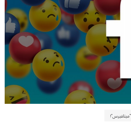
"ميتافيرس"!