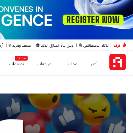
ترند
الذكاء الاصطناعي 🤖
دليل بناء المنازل الذكية🛖
صيف وتبريد ❄️
أزم
مُحدّث
أخبار
مقالات
مراجعات
تطبيقات