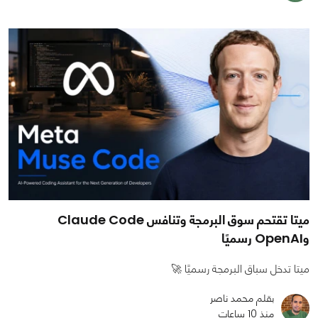
ميتا تقتحم سوق البرمجة وتنافس Claude Code
وOpenAI رسميًا
ميتا تدخل سباق البرمجة رسميًا 🚀
بقلم محمد ناصر
منذ 10 ساعات