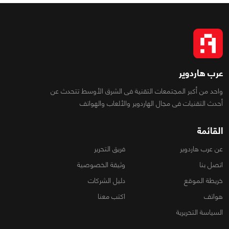
عرب هاردوير
واحد من أكبر المجتمعات التقنية فى الشرق الأوسط تتحدث عن
أحدث التقنيات فى مجال الهاردوير والألعاب والهواتف
القائمة
عن عرب هاردوير
فريق التحرير
اتصل بنا
وثيقة الخصوصية
خريطة الموقع
دليل الشركات
هواتف
اكتب معنا
السياسة التحريرية