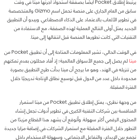
يرتبط إطلاق Pocket أيضًا بصفقة استحواذ أجرتها ميتا في وقت
سابق من العام الجاري على منصة تحمل اسم Gizmo والمتخصصة
في تطوير الألعاب بالاعتماد على الذكاء الاصطناعي. ويبدو أن التطبيق
الجديد يمثل أولى النتائج العملية لهذه الصفقة، مع الاستفادة من
التقنيات التي كانت تطورها المنصة قبل انتقالها إلى ميتا.
في الوقت الحالي، تشير المعلومات المتاحة إلى أن تطبيق Pocket من
ميتا
لم يصل إلى جميع الأسواق العالمية؛ إذ أفاد محللون بعدم تمكنهم
من تنزيله في الهند، وهو ما يرجح أن ميتا بدأت طرح التطبيق بصورة
محدودة داخل عدد من الدول قبل توسيع نطاق الإتاحة تدريجيًا خلال
الفترة المقبلة.
من وجهة نظري، يمثل إطلاق تطبيق Pocket من ميتا استمرار
المنافسة بين شركات التقنية الكبرى في تطوير أدوات تجعل إنشاء
المحتوى الرقمي أكثر سهولة. وأتوقع أن يشهد هذا القطاع مزيدًا من
التطور خلال الفترة المقبلة مع استمرار الشركات في إضافة مزايا جديدة
تجمع بين الإبداع، والتفاعل الاجتماعي، وسهولة الاستخدام داخل