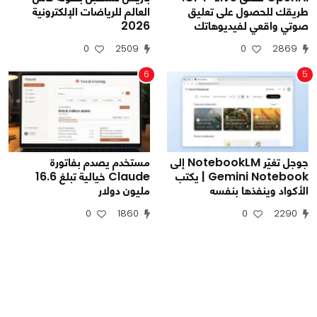
طريقك للحصول على تعليق
العالم للرياضات الإلكترونية
صوتي واقعي لفيديوهاتك
2026
0
2509
0
2869
6
5
جوجل تغيّر NotebookLM إلى
مستخدم يصدم بفاتورة
Gemini Notebook | يكتب
Claude خيالية تبلغ 16.6
الأكواد وينفذها بنفسه
مليون دولار
0
1860
0
2290