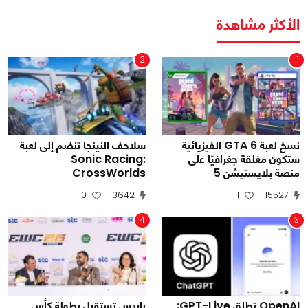
الأكثر مشاهدة
2
1
نسخ لعبة GTA 6 الفيزيائية
سلاحف النينجا تنضم إلى لعبة
ستكون مغلقة جغرافيًا على
Sonic Racing:
منصة بلايستيشن 5
CrossWorlds
0
3642
1
15527
4
3
OpenAI تطلق GPT-Live:
باريس تستقبل بطولة كأس