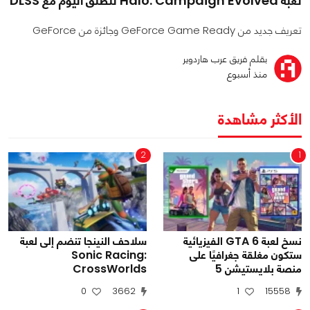
لعبة Halo: Campaign Evolved تنطلق اليوم مع DLSS
تعريف جديد من GeForce Game Ready وجائزة من GeForce
بقلم فريق عرب هاردوير
منذ أسبوع
الأكثر مشاهدة
2
1
نسخ لعبة GTA 6 الفيزيائية
سلاحف النينجا تنضم إلى لعبة
ستكون مغلقة جغرافيًا على
Sonic Racing:
منصة بلايستيشن 5
CrossWorlds
0
3662
1
15558