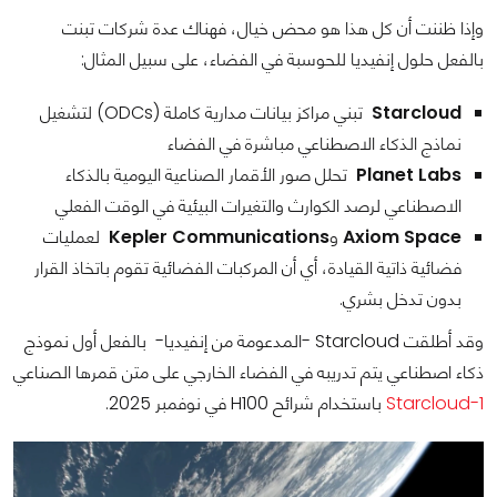
وإذا ظننت أن كل هذا هو محض خيال، فهناك عدة شركات تبنت
بالفعل حلول إنفيديا للحوسبة في الفضاء، على سبيل المثال:
Starcloud
تبني مراكز بيانات مدارية كاملة (ODCs) لتشغيل
نماذج الذكاء الاصطناعي مباشرة في الفضاء
Planet Labs
تحلل صور الأقمار الصناعية اليومية بالذكاء
الاصطناعي لرصد الكوارث والتغيرات البيئية في الوقت الفعلي
Axiom Space
و
Kepler Communications
لعمليات
فضائية ذاتية القيادة، أي أن المركبات الفضائية تقوم باتخاذ القرار
بدون تدخل بشري.
وقد أطلقت Starcloud -المدعومة من إنفيديا- بالفعل أول نموذج
ذكاء اصطناعي يتم تدريبه في الفضاء الخارجي على متن قمرها الصناعي
Starcloud-1
باستخدام شرائح H100 في نوفمبر 2025.