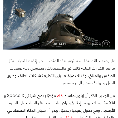
على صعيد التطبيقات، ستوفر هذه المنصات من إنفيديا قدرات مثل
مراقبة الكوارث البيئية كالحرائق والفيضانات، وتحسين دقة توقعات
الطقس والمناخ، وكذلك مراقبة البنى التحتية كشبكات الطاقة وطرق
النقل والزراعة بشكل آلي ومستمر.
من الجدير بالذكر أن إيلون ماسك
قام
مؤخرًا بدمج شركتي Space X و
XAI معًا وذلك بهدف إطلاق مراكز بيانات مدارية والتغلب على القيود
الأرضية، ومع دخول إنفيديا رسميًا، يبدو أن سباق الذكاء الاصطناعي
والمنافسة بين الشركات
ستنتقل
من الأرض إلى الفضاء!