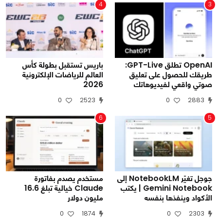
4
3
OpenAI تطلق GPT-Live:
باريس تستقبل بطولة كأس
طريقك للحصول على تعليق
العالم للرياضات الإلكترونية
صوتي واقعي لفيديوهاتك
2026
0
2523
0
2883
6
5
جوجل تغيّر NotebookLM إلى
مستخدم يصدم بفاتورة
Gemini Notebook | يكتب
Claude خيالية تبلغ 16.6
الأكواد وينفذها بنفسه
مليون دولار
0
1874
0
2303