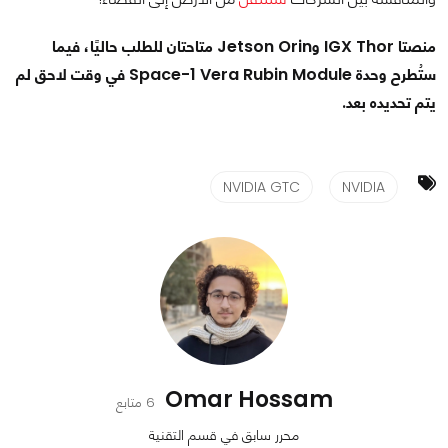
منصتا IGX Thor وJetson Orin متاحتان للطلب حاليًا، فيما
ستُطرح وحدة Space-1 Vera Rubin Module في وقت لاحق لم
يتم تحديده بعد.
NVIDIA GTC
NVIDIA
Omar Hossam
6 متابع
محرر سابق في قسم التقنية