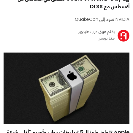
أغسطس مع DLSS
NVIDIA تعود إلى QuakeCon
بقلم فريق عرب هاردوير
منذ يومين
Apple تتجاوز حاجز الـ 5 تريليونات دولار وتُصبح "أغلى شركة