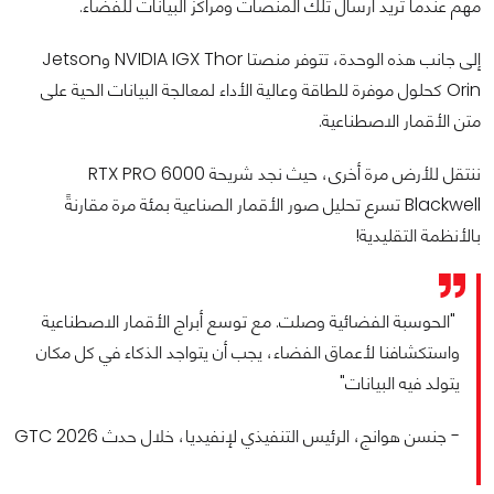
مهم عندما تريد ارسال تلك المنصات ومراكز البيانات للفضاء.
إلى جانب هذه الوحدة، تتوفر منصتا NVIDIA IGX Thor وJetson
Orin كحلول موفرة للطاقة وعالية الأداء لمعالجة البيانات الحية على
متن الأقمار الاصطناعية.
ننتقل للأرض مرة أخرى، حيث نجد شريحة RTX PRO 6000
Blackwell تسرع تحليل صور الأقمار الصناعية بمئة مرة مقارنةً
بالأنظمة التقليدية!
"الحوسبة الفضائية وصلت. مع توسع أبراج الأقمار الاصطناعية
واستكشافنا لأعماق الفضاء، يجب أن يتواجد الذكاء في كل مكان
يتولد فيه البيانات"
- جنسن هوانج، الرئيس التنفيذي لإنفيديا، خلال حدث GTC 2026