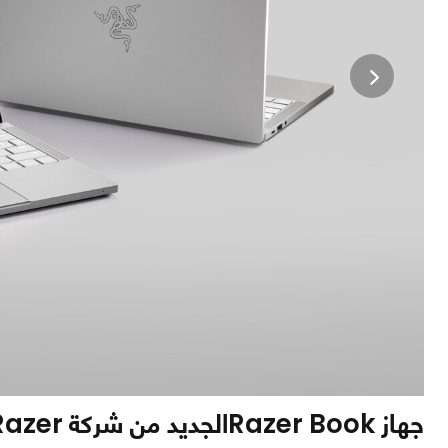
جهاز Razer Bookالجديد من شركة Razer، عندما يتقابل الأداء مع الإنتاجية