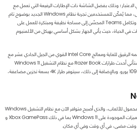
يم جهاز Razer Book الجديد مع وضع تجربة Windows 11 في الاعتبار؛ وذلك بفضل الشاشة ذات الإطارات الرفيعة التي تعمل مع
مُعدّلات طول إلى عرض 16:10 مع خيارات دقة تصل إلى 4K قابلة للمس، مما يُمكّن للمستخدمين تجربة نظام Windows الجديد بوضوح تام.
تؤدي الميزات التي تم تحديثها حديثًا على Windows 11 مثل Widgets وتكامل Teams المحسّن إلى مساحة نظيفة ومبتكرة للعمل على
ج من جهاز Razer Book جاهز لأي مغامرات في الحياة، حيث يأتي الجهاز بشكل أساسي بهيكل من الألمنيوم
كما ويُعد Razer Book رفيقًا مثاليًا للإنتاجية طوال اليوم بفضل تصميمه الرقيق للغاية ومعالج Intel Core القوي من الجيل الحادي عشر مع
البطاقة الرسومية المُدمجة من عائلة Intel Iris Xe والاتصال العالمي. ستأتي أحدث طرازات Razer Book مع نظام التشغيل Windows 11
المثبت مسبقًا وبسعر جديد كليًا يبدأ من 999.99 دولارًا أمريكيًا / 1099.99 يورو. وبالإضافة إلى ذلك، سيتوفر طراز 4K بسعة تخزين مضاعفة،
لا يزال جهاز New Razer Blade 15 Advanced هو أفضل كمبيوتر محمول للألعاب، والذي أصبح متوافر الآن مع نظام التشغيل Windows
11 ليستفيد من تكامل نظام التشغيل القوي مع الألعاب. وذلك بفضل الميزات الموجودة على Windows 11 بما في ذلك Xbox GamePass و