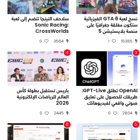
نسخ لعبة GTA 6 الفيزيائية
سلاحف النينجا تنضم إلى لعبة
ستكون مغلقة جغرافيًا على
Sonic Racing:
منصة بلايستيشن 5
CrossWorlds
0
3564
1
15385
4
3
OpenAI تطلق GPT-Live:
باريس تستقبل بطولة كأس
طريقك للحصول على تعليق
العالم للرياضات الإلكترونية
صوتي واقعي لفيديوهاتك
2026
0
2445
0
2804
6
5