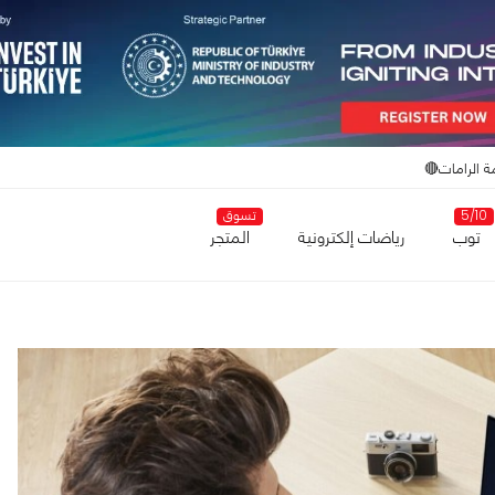
ة الرامات🔴
5/10
تسوق
توب
رياضات إلكترونية
المتجر