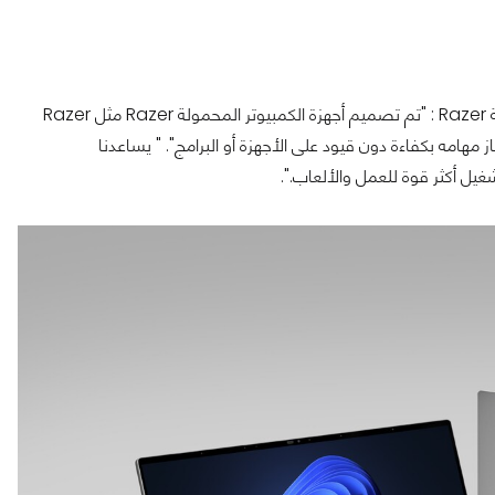
ويقول براد وايلدز ، نائب الرئيس الأول والمدير العام لوحدة أعمال أنظمة Razer : "تم تصميم أجهزة الكمبيوتر المحمولة Razer مثل Razer
 مهامه بكفاءة دون قيود على الأجهزة أو البرامج". " يساعدنا