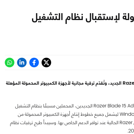
 المحمولة لإستقبال نظام التشغيل
شركة Razer جاهزة لنظام التشغيل Windows 11 مع جهاز Razer Book الجديد، وتُقدّم ترقية مجانية لأجهزة الكمبيوتر المحمولة المؤهلة
أعلنت شركة Razer اليوم عن إطلاق طرازي Razer Book و Razer Blade 15 Advanced الجديدين، المحملين مسبقًا بنظام التشغيل
Windows 11. بالإضافة إلى ذلك ، سوف يمتد التوافق مع نظام Windows 11 ليشمل جميع خطوط إنتاج أجهزة الكمبيوتر المحمولة من
سيبدأ طرح ترقيات نظام