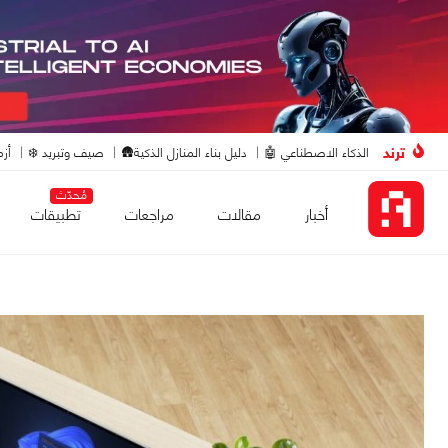
ترند
الذكاء الاصطناعي 🤖
دليل بناء المنازل الذكية🛖
صيف وتبريد ❄️
أزم
مُحدّث
أخبار
مقالات
مراجعات
تطبيقات