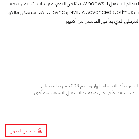
ستأتي الطرز المتوفرة حديثًا من Blade 15 Advanced محملة مسبقًا بنظام التشغيل Windows 11 بدءًا من اليوم، مع شاشات تتميز بدقة
QHD ومعدلات تحديث 240 هرتز ومساحة ألوان 100٪ DCI-P3 وتقنيات NVIDIA Advanced Optimus و G-Sync. كما سيتمكن مالكو
مهندس بترول، أحببت الكمبيوتر والتكنولوجيا منذ الصغر. بدأت الاهتمام بالهاردوير عام 2008 مع بداية دخولي
م عملت بعد تخرُّجي في بضعة مجالات قبل الاستقرار مرة أُخرى
تسجيل الدخول