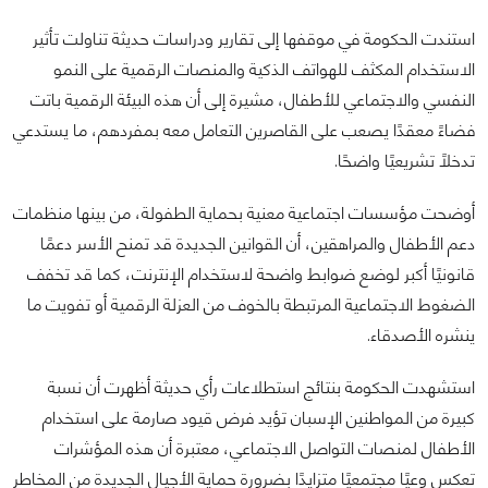
استندت الحكومة في موقفها إلى تقارير ودراسات حديثة تناولت تأثير
الاستخدام المكثف للهواتف الذكية والمنصات الرقمية على النمو
النفسي والاجتماعي للأطفال، مشيرة إلى أن هذه البيئة الرقمية باتت
فضاءً معقدًا يصعب على القاصرين التعامل معه بمفردهم، ما يستدعي
تدخلًا تشريعيًا واضحًا.
أوضحت مؤسسات اجتماعية معنية بحماية الطفولة، من بينها منظمات
دعم الأطفال والمراهقين، أن القوانين الجديدة قد تمنح الأسر دعمًا
قانونيًا أكبر لوضع ضوابط واضحة لاستخدام الإنترنت، كما قد تخفف
الضغوط الاجتماعية المرتبطة بالخوف من العزلة الرقمية أو تفويت ما
ينشره الأصدقاء.
استشهدت الحكومة بنتائج استطلاعات رأي حديثة أظهرت أن نسبة
كبيرة من المواطنين الإسبان تؤيد فرض قيود صارمة على استخدام
الأطفال لمنصات التواصل الاجتماعي، معتبرة أن هذه المؤشرات
تعكس وعيًا مجتمعيًا متزايدًا بضرورة حماية الأجيال الجديدة من المخاطر