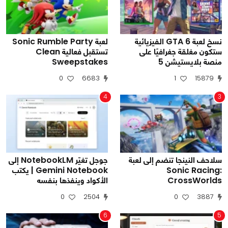
نسخ لعبة GTA 6 الفيزيائية
لعبة Sonic Rumble Party
ستكون مغلقة جغرافيًا على
تستقبل فعالية Clean
منصة بلايستيشن 5
Sweepstakes
0
6683
1
15879
4
3
سلاحف النينجا تنضم إلى لعبة
جوجل تغيّر NotebookLM إلى
Sonic Racing:
Gemini Notebook | يكتب
CrossWorlds
الأكواد وينفذها بنفسه
0
2504
0
3887
6
5