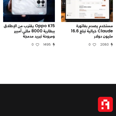
مستخدم يصدم بفاتورة
Oppo K15 يقترب من الإطلاق
Claude خيالية تبلغ 16.6
ببطارية 8000 مللي أمبير
مليون دولار
ومروحة تبريد مدمجة
0
1495
0
2080