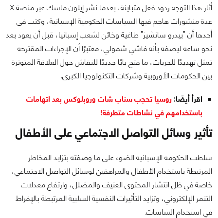
أثار هذا التوجه ردود فعل متباينة، بعدما نشر إيلون ماسك عبر منصة X
عدة منشورات هاجم فيها السياسات الحكومية الإسبانية، وكتب في
أحدها أن "بيدرو سانشيز" طاغية وخائن لشعب إسبانيا، قبل أن يعود بعد
نحو ساعة ليصفه بأنه فاشي شمولي، معتبرًا أن الإجراءات المقترحة
تمثل تهديدًا للحريات، ما فتح بابًا جديدًا للنقاش حول العلاقة المتوترة
بين الحكومات الأوروبية وشركات التكنولوجيا الكبرى.
اقرأ أيضًا:
روسيا تحجب سناب شات وروبلوكس بعد اتهامات
باستخدامهم في نشاطات متطرفة!
تأثير وسائل التواصل الاجتماعي على الأطفال
سلطت الحكومة الإسبانية الضوء على ما وصفته بتزايد المخاطر
المرتبطة باستخدام الأطفال والمراهقين لوسائل التواصل الاجتماعي،
خاصة في ظل انتشار المحتوى العنيف والمضلل، وارتفاع معدلات
التنمر الإلكتروني، وتزايد التأثيرات النفسية السلبية المرتبطة بالإفراط
في استخدام الشاشات.