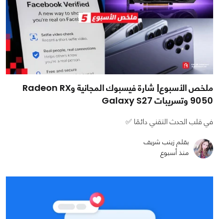
ملخص الأسبوع| شارة فيسبوك المجانية وRadeon RX
9050 وتسريبات Galaxy S27
في قلب الحدث التقني دائمًا ✅
بقلم زينب شريف
منذ أسبوع