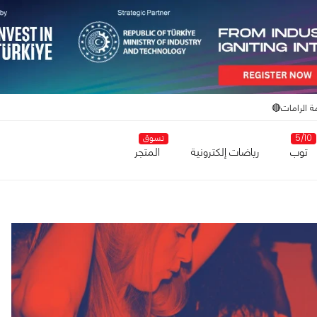
ة الرامات🔴
5/10
تسوق
توب
رياضات إلكترونية
المتجر