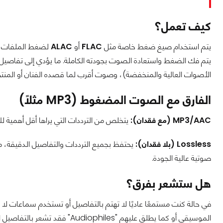
كيف تعمل؟
يتم استخدام صيغ ضغط خاصة مثل
FLAC
أو
ALAC
لضغط الملفات، ل
يتم فك الضغط واستعادة الصوت بجودته الكاملة. ما يؤدي إلى تفاص
الأصوات العالية والمنخفضة)، وصوت أقرب لما قصده الفنان أو المنتج
الفارق مع الصوت المضغوط (MP3 مثلًا)
MP3/AAC (مع فقدان):
يتخلص من الترددات التي يراها أقل أهمية ل
Lossless (بلا فقدان):
يحتفظ بجميع الترددات والتفاصيل الدقيقة، م
صوتية عالية الجودة.
هل ستشعر بفرق؟
في حالة كنت مستمعًا عاديًا لا تهتم بالتفاصيل أو تستخدم سماعات لا 
الموسيقى أو كما يطلق عليهم "les