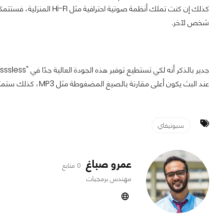
كذلك إن كنت تملك أنظمة صو
شخص لآخر.
جدير بالذكر أنه لكي تستطيع توفبر هذه الجودة العالية جدًا في "Losssless"، فهذا يعني أن
عند البث يكون أعلى مقارنة بالصيغ المضغوطة مثل MP3، كذلك ستمتلئ مساحة هاتفك بسرعة إذا أعتمدت على الاستخدام بدون انترنت.
سبوتيفاي
عمرو صباغ
0 متابع
مهندس برمجيات