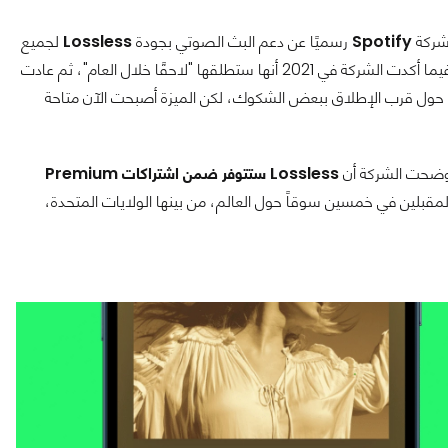
 شركة
Spotify
رسميًا عن دعم البث الصوتي بجودة
Lossless
لجميع
مشتركي خطة Premium. الشائعات حول الخدمة تعود إلى عام 2017، فيما أكدت الشركة في 2021 أنها ستطلقها "لاحقًا خلال العام"، ثم عادت
باء الأخيرة حول قرب الإطلاق ببعض الشكوك، لكن الميزة أصبحت الآن متاحة
 أوضحت الشركة أن
Lossless ستتوفر ضمن اشتراكات Premium
المقبلين في خمسين سوقاً حول العالم، من بينها الولايات المتحدة،