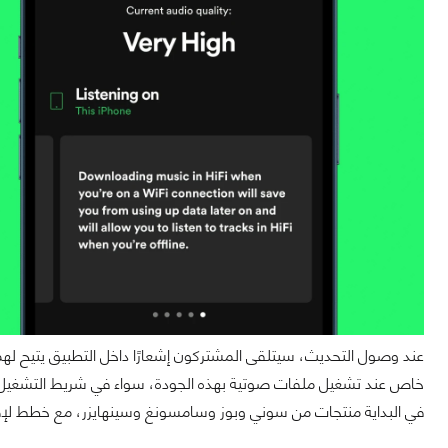
في البداية منتجات من سوني وبوز وسامسونغ وسينهايزر، مع خطط لإضافة دعم Sonos وأمازون ا