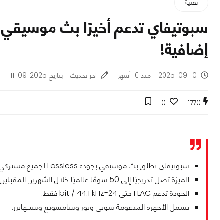
تقنية
إضافية!
2025-09-10 - منذ 10 أشهر
اخر تحديث - بتاريخ 2025-09-11
0
1770
سبوتيفاي تطلق بث موسيقي بجودة Lossless لجميع مشتركي Premium دون تكلفة إضافية.
الميزة تصل تدريجيًا إلى 50 سوقًا عالميًا خلال الشهرين المقبلين.
الجودة تدعم FLAC حتى 24-bit / 44.1 kHz فقط.
تشمل الأجهزة المدعومة سوني وبوز وسامسونغ وسينهايزر.