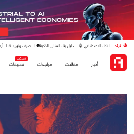
ترند
الذكاء الاصطناعي 🤖
دليل بناء المنازل الذكية🛖
صيف وتبريد ❄️
أزم
مُحدّث
أخبار
مقالات
مراجعات
تطبيقات