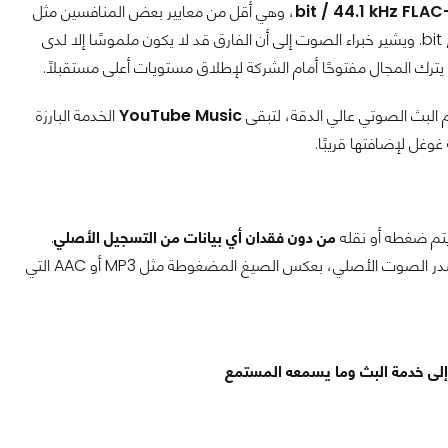
، وهي أقل من معايير بعض المنافسين مثل
Apple Music وTidal وQobuz التي تقدم دعمًا حتى 24-bit / 192 kHz. ويشير خبراء الصوت إلى أن الفارق قد لا يكون ملموسًا إلا لدى
رك المجال مفتوحًا أمام الشركة لإطلاق مستويات أعلى مستقبلًا.
البث الصوتي عالي الدقة، لتبقى
YouTube Music
الخدمة البارزة
وغل لإضافتها قريبًا.
تم ضغطه أو نقله
من دون فقدان أي بيانات من التسجيل الأصلي
.
بمعنى آخر، ما تسمعه يطابق تقريبًا ما تم تسجيله في الاستوديو أو مصدر الصوت الأصلي، بعكس الصيغ المضغوطة مثل MP3 أو AAC التي
إلى خدمة البث وما يسمعه المستمع