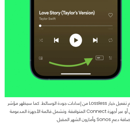
عند وصول التحديث، سيتلقى المشتركون إشعارًا داخل التطبيق يتيح لهم تفعيل خيار Lossless من إعدادات جودة الوسائط. كما سيظهر مؤشر
خاص عند تشغيل ملفات صوتية بهذه الجودة، سواء في شريط التشغيل أو عبر أجهزة Connect المتوافقة. وتشمل قائمة الأجهزة المدعومة
لشهر المقبل.