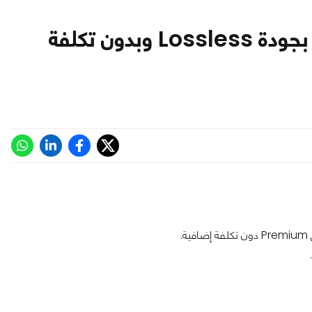
سبوتيفاي تدعم أخيرًا بث موسيقي بجودة Lossless وبدون تكلفة