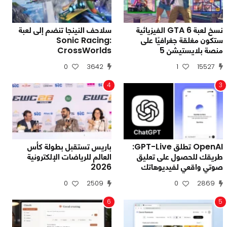
نسخ لعبة GTA 6 الفيزيائية
سلاحف النينجا تنضم إلى لعبة
ستكون مغلقة جغرافيًا على
Sonic Racing:
منصة بلايستيشن 5
CrossWorlds
0
3642
1
15527
4
3
OpenAI تطلق GPT-Live:
باريس تستقبل بطولة كأس
طريقك للحصول على تعليق
العالم للرياضات الإلكترونية
صوتي واقعي لفيديوهاتك
2026
0
2509
0
2869
6
5