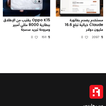
مستخدم يصدم بفاتورة
Oppo K15 يقترب من الإطلاق
Claude خيالية تبلغ 16.6
ببطارية 8000 مللي أمبير
مليون دولار
ومروحة تبريد مدمجة
0
1511
0
2097
عرب هاردوير