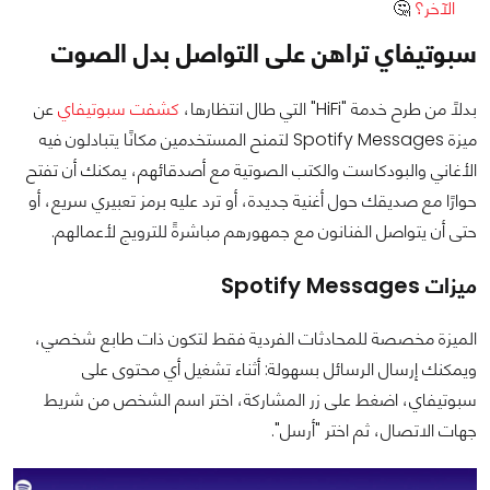
الآخر؟
🤔
سبوتيفاي تراهن على التواصل بدل الصوت
بدلًا من طرح خدمة "HiFi" التي طال انتظارها،
كشفت سبوتيفاي
عن
ميزة Spotify Messages لتمنح المستخدمين مكانًا يتبادلون فيه
الأغاني والبودكاست والكتب الصوتية مع أصدقائهم، يمكنك أن تفتح
حوارًا مع صديقك حول أغنية جديدة، أو ترد عليه برمز تعبيري سريع، أو
حتى أن يتواصل الفنانون مع جمهورهم مباشرةً للترويج لأعمالهم.
ميزات Spotify Messages
الميزة مخصصة للمحادثات الفردية فقط لتكون ذات طابع شخصي،
ويمكنك إرسال الرسائل بسهولة: أثناء تشغيل أي محتوى على
سبوتيفاي، اضغط على زر المشاركة، اختر اسم الشخص من شريط
جهات الاتصال، ثم اختر "أرسل".