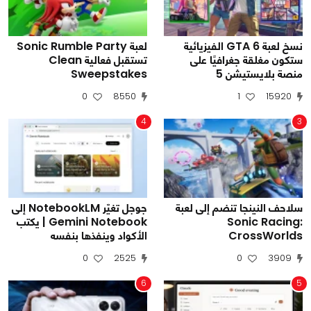
نسخ لعبة GTA 6 الفيزيائية
لعبة Sonic Rumble Party
ستكون مغلقة جغرافيًا على
تستقبل فعالية Clean
منصة بلايستيشن 5
Sweepstakes
0
8550
1
15920
4
3
سلاحف النينجا تنضم إلى لعبة
جوجل تغيّر NotebookLM إلى
Sonic Racing:
Gemini Notebook | يكتب
CrossWorlds
الأكواد وينفذها بنفسه
0
2525
0
3909
6
5