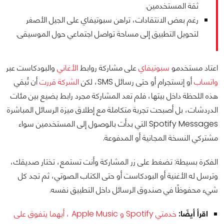
ثقة المستخدمين.
رغم بعض الانتقادات، تراهن سبوتيفاي على الجيل الأصغر
لتحويل التطبيق إلى مساحة تواصل اجتماعي حول الموسيقى.
اعتاد مستخدمو
سبوتيفاي
على مشاركة روابط
الأغاني
والبودكاست عبر
واتساب
أو إنستجرام أو حتى رسائل SMS، لكن
الشركة قررت
أن تُبقي
هذه اللحظة داخل بيتها، فلم تعد المشاركة مجرد رابط يضيع بين مئات
الدردشات، بل أصبحت تجربة متكاملة مع إطلاق ميزة الرسائل المباشرة
Spotify Messages التي بدأت بالوصول إلى المستخدمين سواء
مشتركي النسخة المجانية أو المدفوعة.
الفكرة بسيطة: تضغط على زر المشاركة وأنت تستمع، تختار صديقك،
وترسل له الأغنية أو البودكاست أو حتى الكتاب الصوتي، ثم تجد كل
شيء محفوظًا في صندوق الرسائل داخل التطبيق نفسه.
اقرأ أيضًا:
خدمتي Spotify و Apple Music ، أيهما يتفوق على