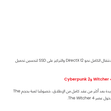
السبب حسب CDPR يعود لانتهاء دعم Windows 10، بالإضافة إلى الانتقال الكامل نحو DirectX 12 والتركيز على SSD لتحسين تحميل
الخبر بحد ذاته يحمل دلالة مثيرة؛ لأننا نادرًا ما نرى لعبة تعود بتوسعة جديدة بعد أكثر من عقد كامل من الإطلاق، خصوصًا لعبة بحجم The