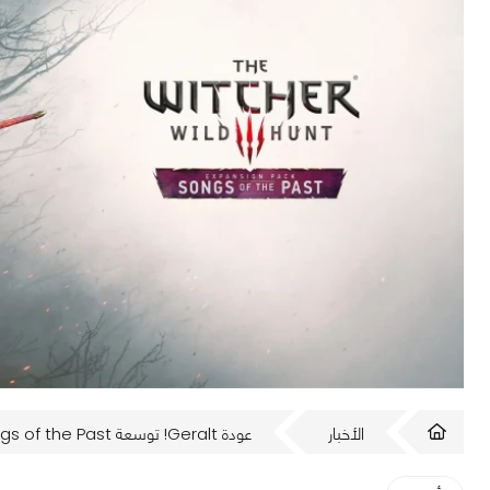
الأخبار
عودة Geralt! توسعة Songs of the Past قادمة لـThe Witcher 3