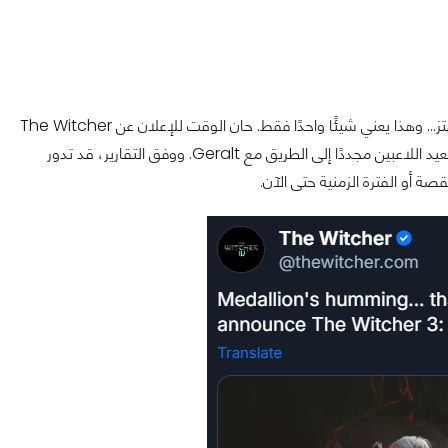
الإعلان جاء عبر رسالة مباشرة من CDPR قالت فيها: “مدالية Geralt تهتز... وهذا يعني شيئًا واحدًا فقط. حان الوقت للإعلان عن The Witcher
3 Wild Hunt Songs of the Past”، مؤكدة أن التوسعة الجديدة ستعيد اللاعبين مجددًا إلى الطريق مع Geralt. ووفق التقارير، قد تدور