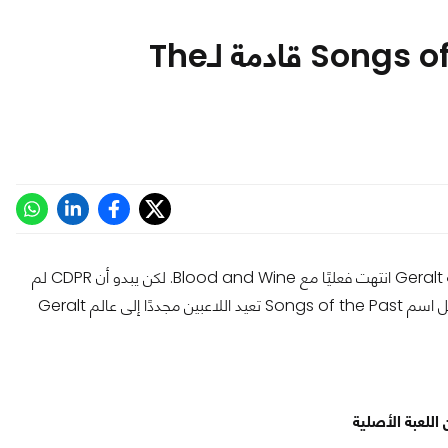
عودة Geralt! توسعة Songs of the Past قادمة لـThe
، ظن كثيرون أن رحلة Geralt انتهت فعليًا مع Blood and Wine. لكن يبدو أن CDPR لم
تقل كلمتها الأخيرة بعد؛ إذ أعلنت رسميًا عن توسعة جديدة بالكامل تحمل اسم Songs of the Past تعيد اللاعبين مجددًا إلى عالم Geralt