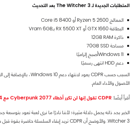
المتطلبات الجديدة لـ The Witcher 3 بعد التحديث
المعالج Ryzen 5 2600 أو Core i5 8400
البطاقة GTX 1660 أو RX 5500 XT بـVram 6GB
ذاكرة 12GB RAM
مساحة 70GB SSD
Windows 11أصبح إلزاميًا
دعم HDD انتهى رسميًا
الأصول والأداء العام.
أقرأ أيضًا:
CDPR تقول إنها لن تكرر أخطاء Cyberpunk 2077 مع Witcher 4 وCyberpunk 2
Witcher 3. والأوضح أن CDPR تريد إبقاء السلسلة حاضرة بقوة قبل دخول عصر The Witcher 4.