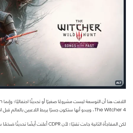
The Witcher 4، ويبدو أنها ستكون جسرًا يربط اللاعبين بالعالم قبل انتقال الشعلة إلى Ciri في الجزء القادم.
لكن المفاجأة الثانية جاءت تقنيًا؛ لأن CDPR أعلنت أيضًا تحديثًا ضخمًا سيرفع متطلبات تشغيل اللعبة لأول مرة بعد سنوات طويلة.