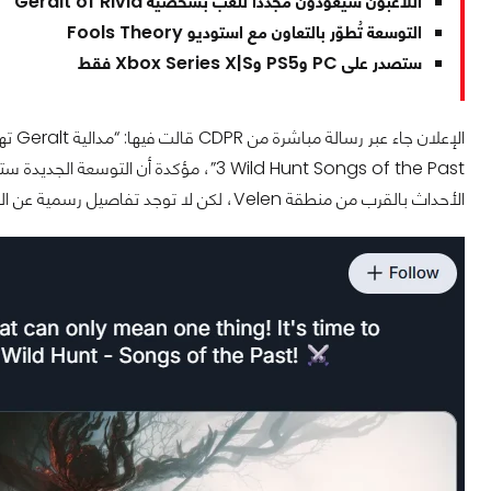
اللاعبون سيعودون مجددًا للعب بشخصية Geralt of Rivia
التوسعة تُطوّر بالتعاون مع استوديو Fools Theory
ستصدر على PC وPS5 وXbox Series X|S فقط
الأحداث بالقرب من منطقة Velen، لكن لا توجد تفاصيل رسمية عن القصة أو الفترة الزمنية حتى الآن.