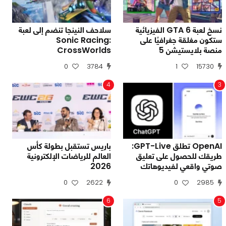
نسخ لعبة GTA 6 الفيزيائية
سلاحف النينجا تنضم إلى لعبة
ستكون مغلقة جغرافيًا على
Sonic Racing:
منصة بلايستيشن 5
CrossWorlds
0
3784
1
15730
4
3
OpenAI تطلق GPT-Live:
باريس تستقبل بطولة كأس
طريقك للحصول على تعليق
العالم للرياضات الإلكترونية
صوتي واقعي لفيديوهاتك
2026
0
2622
0
2985
6
5