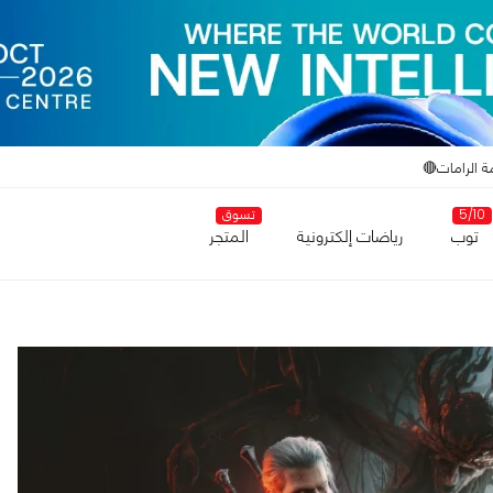
ة الرامات🔴
5/10
تسوق
توب
رياضات إلكترونية
المتجر