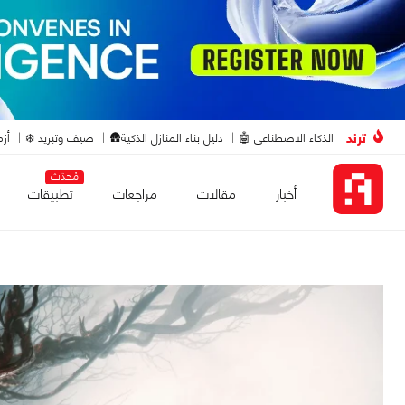
ترند
الذكاء الاصطناعي 🤖
دليل بناء المنازل الذكية🛖
صيف وتبريد ❄️
أزم
مُحدّث
أخبار
مقالات
مراجعات
تطبيقات