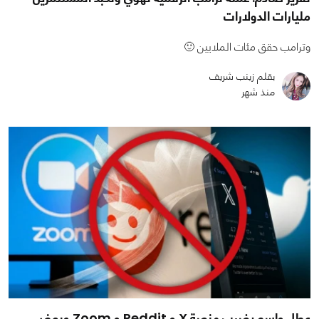
مليارات الدولارات
وترامب حقق مئات الملايين 🙂
بقلم زينب شريف
منذ شهر
عطل واسع يضرب منصة X و Reddit و Zoom وبعض