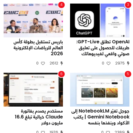
4
3
OpenAI تطلق GPT-Live:
باريس تستقبل بطولة كأس
طريقك للحصول على تعليق
العالم للرياضات الإلكترونية
صوتي واقعي لفيديوهاتك
2026
0
2612
0
2975
6
5
جوجل تغيّر NotebookLM إلى
مستخدم يصدم بفاتورة
Gemini Notebook | يكتب
Claude خيالية تبلغ 16.6
الأكواد وينفذها بنفسه
مليون دولار
0
1976
0
2389