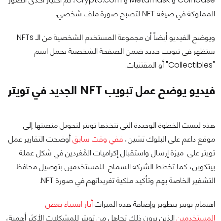
المملوكة في صيغة NFT لتصبح صورة ملف شخصي.
ويوضح الفيديو أيضاً أن مجموعة المستخدم الشخصية من الـ NFTs
ستظهر في تبويب جديد ضمن الصفحة الشخصية يحمل اسم
"Collectibles" أو المقتنيات.
فيديو يوضح عمل تبويب NFT الجديد في تويتر
هذه ليست الخطوة الوحيدة التي تتخذها تويتر لتحويل منصتها إلى
موقع داعم على البلوك تشين،
ففي وقت سابق
أوضحت التقارير عمل
تويتر على ميزة إرسال واستقبال إكراميات المُغردين في شكل عملة
بيتكوين، كما تخطط الشركة السماح للمستخدمين بتوصيل محافظ
التشفير الخاصة بهم وتأكيد ملكية تغريداتهم في صورة NFT.
اهتمام تويتر بتطوير وإضافة هذه الميزات
أثار استياء بعض
المستخدمين
الذين يرون ذلك تجاهل من تويتر للمشكلات الأكثر أهمية،