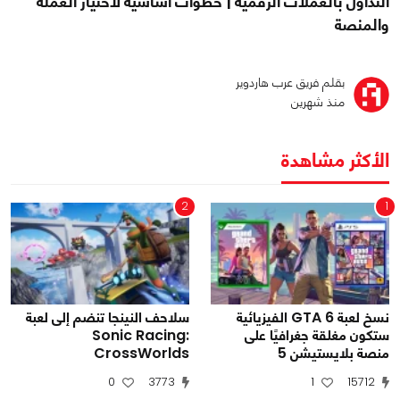
التداول بالعملات الرقمية | خطوات أساسية لاختيار العملة
والمنصة
بقلم فريق عرب هاردوير
منذ شهرين
الأكثر مشاهدة
2
1
نسخ لعبة GTA 6 الفيزيائية
سلاحف النينجا تنضم إلى لعبة
ستكون مغلقة جغرافيًا على
Sonic Racing:
منصة بلايستيشن 5
CrossWorlds
0
3773
1
15712