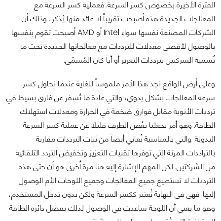
الفترة الأخيرة بخصوص كسر السرعة. فعملية كسر السرعة مع
المعالجات الجديدة هذه أصبحت تقريباً لا عائد منها يُذكر، وذلك أن
الشركات المصنعة نفسها سواء Intel أو AMD أصبحت تقوم بنفسها
بالوصول لأقصى معدلات للترددات مع معالجاتها الجديدة تحت ما
تٌسميه الشركتين بترددات التعزيز أو أياً كان المُسمّى.
وعلى أرض الواقع نجد هذا الأمر ملموساً للغاية عندما نحاول كسر
سرعة المعالجات بشكل يدوي، والتي عادة ما تُسفر عن فارق بسيط في
ترددات الأنوية مقابل فوارق ضخمة في الحرارة ومعدلات استهلاك
الطاقة. وهو أمر يجعلنا نغُض الطرف قليلاً عن عملية كسر السرعة
اليدوية. والتي بالمناسبة تُعاني أيضاً من ثبات الترددات مقارنة
بالتراددات المرنة التي توفرها تقنيات التعزيز وتخفيض التردد التلقائية
من الشركتين. لكن المهم الإشارة إليه هنا مرة أُخرى هو أن حتى هذه
الترددات لا تستطيع جميع المعالجات وجميع اللوحات الأم الوصول
إليها. فهي في النهاية تُعتبر ككسر السرعة ولكن بدون تدخل المستخدم،
وهو ما يعني أن اللوحة ساعدت في الوصول لذلك بفضل دائرة الطاقة