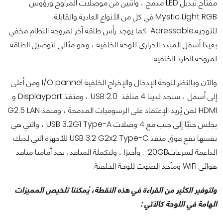
مفتاح تبديل LED مدمج ، واثنين من موصلات المراوح ورؤوس
Mystic Light RGB في كل من الأنواع العادية والقابلة
للتوجيه.Adressable كما يوجد رأس طاقة آخر لمروحة النظام مخفي
بعيدًا أسفل المبدد الحراري للوحة الخلفية ، وهو مثالي لتوصيل الطاقة
لمروحة الطرد الخلفية.
والآن وبالنظر للوحة الإدخال والإخراج الخلفية I/O pannel ومن أعلى
إلى أسفل ، سنجد لدينا 4 منافذ USB 2.0 ، ومنفذ Displayport و
HDMI لمن يُريد الإعتماد على الرسوميات المدمجة ، ومنفذ G2.5 LAN
يجلس جنبًا إلى جنب مع 4 وصلات USB 3.2G1 Type-A ، والتي هي
نفسها تقع فوق منفذ USB 3.2 G2x2 Type-C للأجهزة التي لديك
الداعمة لسرعات20GB . وأخيرًا ، ولتكملة المنافذ، نجد أمامنا منافذ
هوائي WiFi ومآخذ الصوت للوحة الخلفية.
ولتوفير الكثير من القراءة في هذه النقطة، يُمكننا تلخيص المميزات
الهامة في اللوحة كالآتي :