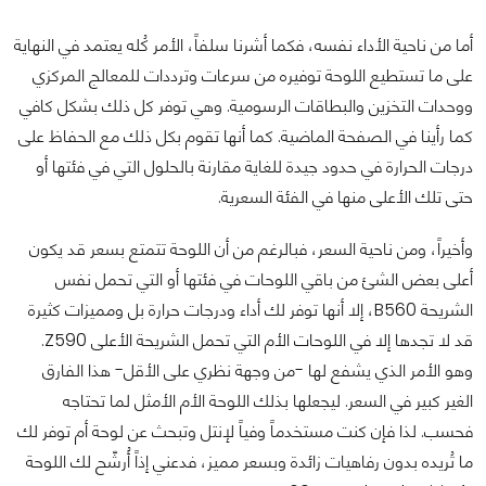
أما من ناحية الأداء نفسه، فكما أشرنا سلفاً، الأمر كُله يعتمد في النهاية
على ما تستطيع اللوحة توفيره من سرعات وترددات للمعالج المركزي
ووحدات التخزين والبطاقات الرسومية. وهي توفر كل ذلك بشكل كافي
كما رأينا في الصفحة الماضية. كما أنها تقوم بكل ذلك مع الحفاظ على
درجات الحرارة في حدود جيدة للغاية مقارنة بالحلول التي في فئتها أو
حتى تلك الأعلى منها في الفئة السعرية.
وأخيراً، ومن ناحية السعر، فبالرغم من أن اللوحة تتمتع بسعر قد يكون
أعلى بعض الشئ من باقي اللوحات في فئتها أو التي تحمل نفس
الشريحة B560، إلا أنها توفر لك أداء ودرجات حرارة بل ومميزات كثيرة
قد لا تجدها إلا في اللوحات الأم التي تحمل الشريحة الأعلى Z590.
وهو الأمر الذي يشفع لها -من وجهة نظري على الأقل- هذا الفارق
الغير كبير في السعر. ليجعلها بذلك اللوحة الأم الأمثل لما تحتاجه
فحسب. لذا فإن كنت مستخدماً وفياً لإنتل وتبحث عن لوحة أم توفر لك
ما تُريده بدون رفاهيات زائدة وبسعر مميز، فدعني إذاً أُرشّح لك اللوحة