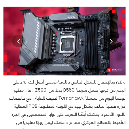
والآن وبالإنتقال للشكل الخاص باللوحة فدعني أقول لك أنه وعلى
الرغم من كونها تحمل شريحة B560 بدلاً من Z590 ، فإن مظهر
لوحتنا اليوم من سلسلة Tomahawk لطيف للغاية ، مع خافضات
حرارة فضية تتناغم بشكل جيد مع اللوحة المطبوعة PCB المطلية
باللون الأسود. يمكنك أيضًا التعرف على نوايا المصممين في الجزء
المُحيط بالمعالج المركزي. فما تراه امامك ليس زوجًا تقليدياً من