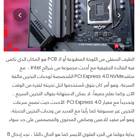
الطرف السفلي من اللوحة المطبوعة أو الـ PCB هو المكان الذي تكمن
فيه الفائدة الحقيقية مع أحدث مجموعة من شرائح Intel ، مع
منافذPCI Express 4.0 NVMe المُخصصة لوحدات التخزين فائقة
السرعة، وهو أمر كان يتوق مُستخدموا انتل تجربته لفترة من الوقت
الآن. وكما نعلم جميعاً، لا يمكن الاستهانة بفوائد التخزين السريع ،
وتحديداً مع معيار PCI Express 4.0 الأحدث حيث تصبح سرعات
التخزين غير مسبوقة كما رأينا مع العديد من وحدات التخزين الحديثة،
وهو أمر مفيد للاعبين وصانعي المحتوى والمصممين على حد سواء.
بداية جولتنا في الجزء العلوي الأيسر كما هو الحال دائمًا ، نجد إدخال 8