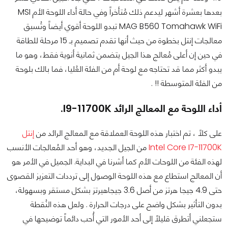
بعدها بعشرة أشهر ليدعم ذلك مُتأخراً وفي حالة أداء اللوحة الأم MSI
MAG B560 Tomahawk WiFi تبدو اللوحة أقوي أيضاً وتُسبق
معالجات إنتل بخطوة من حيث أنها تقدم تصميم بـ 15 مرحلة للطاقة
في حين إن أعلى مُعالج هذا الجيل يتضمن ثمانية أنوية فقط، وهو ما
يبدو أكثر مما قد تحتاجه مع لوحة أم من الفئة العُليا، فما بالك بلوحة
من الفئة المتوسطة !! .
أداء اللوحة مع المعالج الرائد I9-11700K.
على كلاً ، تم اختبار هذه اللوحة العملاقة مع المعالج الرائد من
إنتل
Intel Core I7-11700K
من الجيل الجديد، وهو أحد المُعالجات الأنسب
لهذه الفئة من اللوحات الأم كما أشرنا في البداية. الجميل في الأمر هو
أن المعالج استطاع مع هذه اللوحة الوصول إلى ترددات التعزيز القصوى
حتى 4.9 جيجا هرتز من أصل 3.6 جيجاهيرتز بشكل مستقر وبسهولة،
بدون التأثير بشكل واضح على درجات الحرارة . ولعل هذه النُقطة
ستجعلني أتطرق قليلاً إلى أحد الأمور التي أُحب دائماً توضيحها في