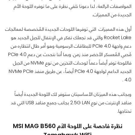
المواصفات الرائعة، لذا دعونا نلقي نظرة على ما توفره اللوحة الأم
الجديدة من المميزات.
أول هذه المميزات التي توفرها اللوحات الجديدة المُخصصة لمعالجات
Rocket Lake والتي قد تجعلك تفكر في الإنتقال للجيل الجديد هو
دعم واجهة PCIe 4.0 للبطاقات الرسومية وهو أمر طال انتظاره من
مُحبي المُعسكر الأخضر منذ زمن. وبما أننا نتحدث عن دعم PCIe 4.0
فاللوحة توفر أيضاً دعماً لوحدات التخزين من نوع NVMe من الجيل
الجديد الداعم لواجهة PCIe 4.0 أيضاً، عن طريق منفذ NVMe PCIe
4.0 .
وبجانب هذه الميزتان الأساسيتان ستوفر لك اللوحة الجديدة أيضاً
منافذ الإنترنت من نوع 2.5G LAN بجانب جميع منافذ USB التي قد
تحتاجها.
نظرة فاحصة على اللوحة الأم MSI MAG B560
Tomahawk WiFi