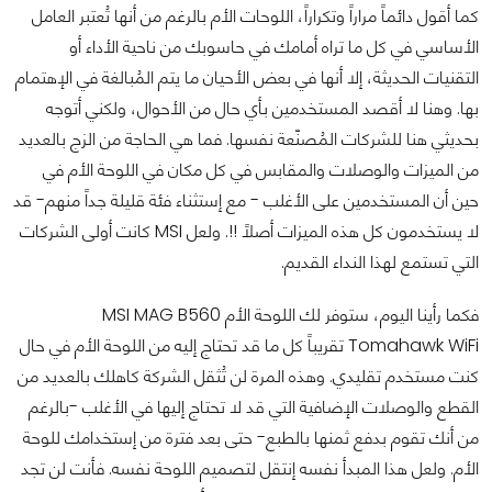
كما أقول دائماً مراراً وتكراراً، اللوحات الأم بالرغم من أنها تُعتبر العامل
الأساسي في كل ما تراه أمامك في حاسوبك من ناحية الأداء أو
التقنيات الحديثة، إلا أنها في بعض الأحيان ما يتم المُبالغة في الإهتمام
بها. وهنا لا أقصد المستخدمين بأي حال من الأحوال، ولكني أتوجه
بحديثي هنا للشركات المُصنّعة نفسها. فما هي الحاجة من الزج بالعديد
من الميزات والوصلات والمقابس في كل مكان في اللوحة الأم في
حين أن المستخدمين على الأغلب - مع إستثناء فئة قليلة جداً منهم- قد
لا يستخدمون كل هذه الميزات أصلاً !!. ولعل MSI كانت أولى الشركات
التي تستمع لهذا النداء القديم.
فكما رأينا اليوم، ستوفر لك اللوحة الأم MSI MAG B560
Tomahawk WiFi تقريباً كل ما قد تحتاج إليه من اللوحة الأم في حال
كنت مستخدم تقليدي. وهذه المرة لن تُثقل الشركة كاهلك بالعديد من
القطع والوصلات الإضافية التي قد لا تحتاج إليها في الأغلب -بالرغم
من أنك تقوم بدفع ثمنها بالطبع- حتى بعد فترة من إستخدامك للوحة
الأم. ولعل هذا المبدأ نفسه إنتقل لتصميم اللوحة نفسه. فأنت لن تجد