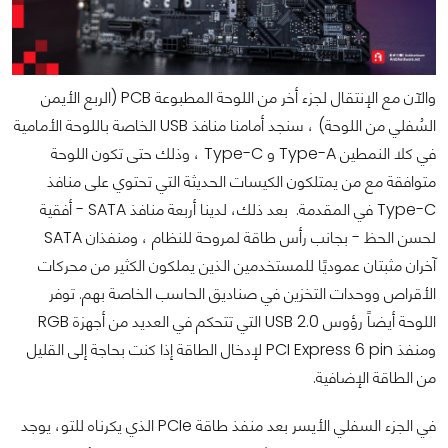
والآن مع الإنتقال لجزء أخر من اللوحة المطبوعة PCB (الربع الأيمن
السُفلي من اللوحة) ، سنجد أمامنا منافذ USB الخاصة باللوحة الأمامية
في كلا النمطين Type-A و Type-C ، وذلك حتى تكون اللوحة
متوافقة مع من يمتلكون الكيسات الحديثة التي تحتوي على منافذ
Type-C في المقدمة. بعد ذلك، لدينا أربعة منافذ SATA - أفقية
لحسن الحظ - بجانب رأس طاقة لمروحة للنظام ، ومنفذان SATA
آخران مثبتان عموديًا للمستخدمين الذين يملكون الكثير من محركات
الأقراص ووحدات التخزين في صناديق الحاسب الخاصة بهم. توفر
اللوحة أيضاً رؤوس USB 2.0 التي تتحكم في العديد من أجهزة RGB
ومنفذ PCI Express 6 pin لإدخال الطاقة إذا كنت بحاجة إلى القليل
من الطاقة الإضافية.
في الجزء السفلي الأيسر بعد منفذ طاقة PCIe الذي يكرناه للتو، يوجد