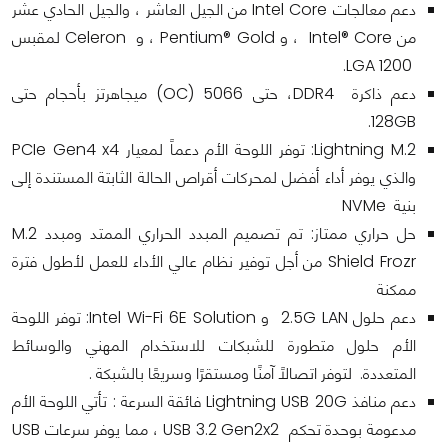
دعم معالجات Intel Core من الجيل العاشر ، والجيل الحادي عشر
من Intel® Core ، و Pentium® Gold ، و Celeron لمقبس
LGA 1200.
دعم ذاكرة DDR4، حتى 5066 (OC) ميجاهرتز بأحجام حتى
128GB.
Lightning M.2: توفر اللوحة الأم دعماً لمعيار PCIe Gen4 x4
والذي يوفر أداء أفضل لمحركات أقراص الحالة الثابتة المستندة إلى
بنية NVMe
حل حراري ممتاز: تم تصميم المبدد الحراري الممتد ومبدد M.2
Shield Frozr من أجل توفير نظام عالي الأداء للعمل لأطول فترة
ممكنة
دعم حلول 2.5G LAN و Intel Wi-Fi 6E Solution: توفر اللوحة
الأم حلول متطورة للشبكات للاستخدام المهني والوسائط
المتعددة. لتوفر اتصالاً آمنًا ومستقرًا وسريعًا بالشبكة .
دعم منافذ Lightning USB 20G فائقة السرعة : تأتي اللوحة الأم
مدعومة بوحدة تحكم USB 3.2 Gen2x2 ، مما يوفر سرعات USB