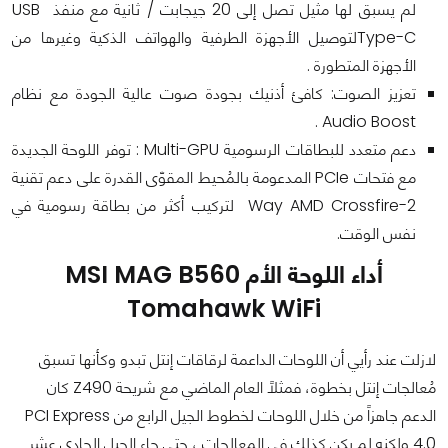
لم يسبق لها مثيل تصل إلى 20 جيجابت / ثانية مع منفذ USB
Type-Cلتوصيل الأجهزة الطرفية والهواتف الذكية وغيرها من
الأجهزة المتطورة .
تعزيز الصوت: كافئ أذنيك بجودة صوت عالية الجودة مع نظام
Audio Boost .
دعم متعدد للبطاقات الرسومية Multi-GPU : توفر اللوحة الجديدة
مع فتحات PCIe المدعومة بالمُحيط المقوّى القدرة على دعم تقنية
2-Way AMD Crossfire لتركيب أكثر من بطاقة رسومية في
نفس الوقت.
أداء اللوحة الأم MSI MAG B560
Tomahawk WiFi
لازلت عند رأيي أن اللوحات الداعمة لرقاقات إنتل تبدو وكأنها تسبق
مُعالجات إنتل بخطوة، فمثلاً العام الماضي مع شريحة Z490 كان
الدعم جاهزاً من خلال اللوحات لخطوط الجيل الرابع من PCI Express
4.0 ولكنه لم يكن كذلك في المعالجات ، حتي جاء الجيل الحادي عشر