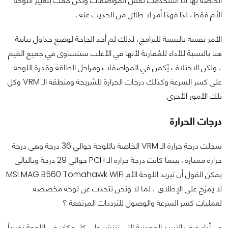
الخاصة بها اذا استخدمت نفس المواصفات ولكن قمت بتغيير اللوحة
الأم فقط، لذا فهذا أمر لا طائل من الحديث عنه .
الأمر نفسه بالنسبة للبرامج، لذلك لم أجد الحاجة لوضع جداول بيانية
هنا بالنسبة للأداء للمُقارنة لأنها في الأغلب ستتساوى في جميع القيم
، ولكن الاختلاف يُكمن في المواصفات ومراحل الطاقة وقدرة اللوحة
على كسر السرعة وكذلك درجات الحرارة للشريحة ومنطقة الـ VRM وكل
تلك الأمور الأخرى.
درجات الحرارة
سجلت درجة حرارة الـ VRM الخاصة باللوحة حوالي 36 درجة وهي درجة
حرارة ممتازة، بينما كانت درجة حرارة الـ PCH حوالي 29 درجة وبالتالي
يمكن القول أن تبريد اللوحة الأم MSI MAG B560 Tomahawk WiFi
لا يمزح على الإطلاق ، لما لا ونحن نتحدث عن لوحة مخصصة
لعمليات كسر السرعة والوصول للترددات المرتفعة ؟
عن أداء غرف التبريد المعدنية التي تنتشر على كل مكان في اللوحة تقريباً