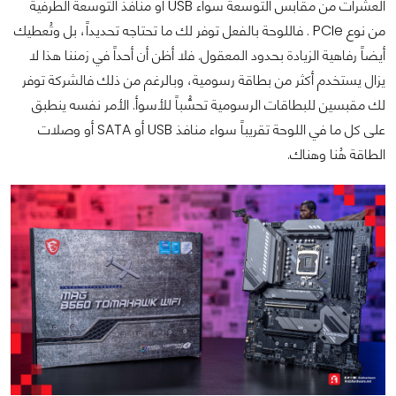
العشرات من مقابس التوسعة سواء USB أو منافذ التوسعة الطرفية
من نوع PCIe . فاللوحة بالفعل توفر لك ما تحتاجه تحديداً، بل وتُعطيك
أيضاً رفاهية الزيادة بحدود المعقول. فلا أظن أن أحداً في زمننا هذا لا
يزال يستخدم أكثر من بطاقة رسومية، وبالرغم من ذلك فالشركة توفر
لك مقبسين للبطاقات الرسومية تحسُّباً للأسوأ. الأمر نفسه ينطبق
على كل ما في اللوحة تقريباً سواء منافذ USB أو SATA أو وصلات
الطاقة هُنا وهناك.