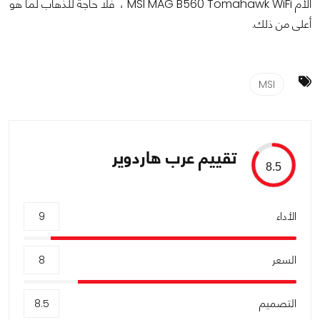
الأم MSI MAG B560 Tomahawk WiFi ، فلا حاجة للذهاب لما هو
أعلى من ذلك.
MSI
تقييم عرب هاردوير
8.5
الأداء
9
السعر
8
التصميم
8.5