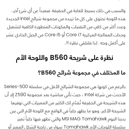
والسبب في ذلك بسيط للغاية في الحقيقة. فبعيداً عن أي شئ آخر،
هذه اللوحة تحتوي على كل ما تريده من مجموعة شرائح Intel الجديدة
وعدد أكثر من كافٍ من التقنيات والمكونات المتطورة الكافية لتشغيل
وحدات المعالجة المركزية Core i7 أو Core i5 من الجيل الحادي عشر
على أكمل وجه . لذا فلنلقي نظرة !!..
نظرة على شريحة B560 واللوحة الأم
ما المختلف في مجموعة شرائح B560؟
بالرغم من كونها هي مجموعة الشرائح الأقل في سلسلة 500-Series
الأحدث من شركة Intel ، حيث تأتي مباشرة بعد مجموعة Z590 إلا أن
هذه الشريحة في الحقيقة تُقدّم لك الكثير من المميزات التي توفرها
الشريحة الأكبر. وهو ما يظهر جلياً في الواقع مع اللوحة الأم التي بين
يدينا اليوم MSI MAG Tomahawk والتي تظهر فيها جلياً تميز
سلسلة اللوحات الأم Tomahawk سواء من ناحية الشكل المميز أو