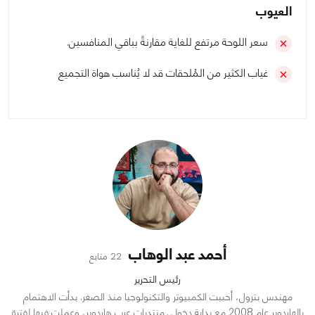
العيوب
سعر اللوحة مرتفع للغاية مقارنةً بباقي المنافسين.
غياب الكثير من المُلحقات قد لا يُناسب هواة التجميع
أحمد عبد الوهاب
22 متابع
رئيس التحرير
مهندس بترول، أحببت الكمبيوتر والتكنولوجيا منذ الصغر. بدأت الاهتمام
بالهاردوير عام 2008 مع بداية دخولي منتديات عرب هاردوير، وعملت فيها لفترة