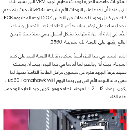
المكونات خافضة الحرارة لوحدات تنظيم الجهد VRM التي تشبه تلك
التي اعتدنا أن نجدها على اللوحات الأم بشريحة P55مثلاً. حيث يتم دعم
ذلك من خلال وجود 6 طبقات من النحاس 2OZ للوحة المطبوعة PCB
، مما يساعد على توفير سلاسة أكبر لنظامك تحت التحميل ويساعد
أيضًا في إدارة أي حرارة متولدة بشكل أفضل. وهي ميزة ممتازة ومن
الرائع رؤيتها على اللوحة الأم بشريحة B560.
الأمر المميز في هذا الجزء أيضاً سيكون قابلية اللوحة الجيد على كسر
السرعة، حيث أنه وبالنظر لما أمامنا في هذا الجزء، يجب أن يمنحك
محيط غرفة التبريد فكرة عن مستوى مراحل الطاقة الكامنة تحتها. لذا
ففي حالة اللوحة الأم التي بين يدينا اليوم B560 Tomahawk WiFi ،
يكون الإعداد 12 + 2 + 1 مرحلة للطاقة وهو تكوين جيد للغاية للوحة من
هذه الفئة .