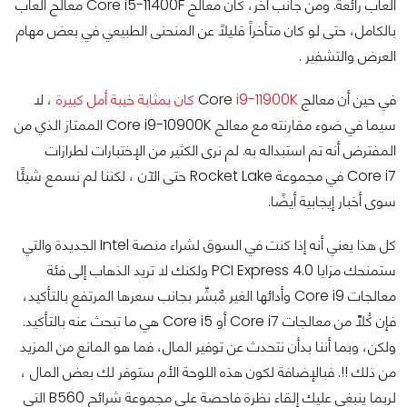
ألعاب رائعة. ومن جانب آخر، كان معالج Core i5-11400F معالج ألعاب
بالكامل، حتى لو كان متأخراً قليلاً عن المنحنى الطبيعي في بعض مهام
العرض والتشفير .
في حين أن معالج Core
i9-11900K كان بمثابة خيبة أمل كبيرة
، لا
سيما في ضوء مقارنته مع معالج Core i9-10900K الممتاز الذي من
المفترض أنه تم استبداله به. لم نرى الكثير من الإختبارات لطرازات
Core i7 في مجموعة Rocket Lake حتى الآن ، لكننا لم نسمع شيئًا
سوى أخبار إيجابية أيضًا.
كل هذا يعني أنه إذا كنت في السوق لشراء منصة Intel الجديدة والتي
ستمنحك مزايا PCI Express 4.0 ولكنك لا تريد الذهاب إلى فئة
معالجات Core i9 وأدائها الغير مٌبشّر بجانب سعرها المرتفع بالتأكيد،
فإن كُلّاً من معالجات Core i7 أو Core i5 هي ما تبحث عنه بالتأكيد.
ولكن، وبما أننا بدأن نتحدث عن توفير المال، فما هو المانع من المزيد
من ذلك !!. فبالإضافة لكون هذه اللوحة الأم ستوفر لك بعض المال ،
لربما ينبغي عليك إلقاء نظرة فاحصة على مجموعة شرائح B560 التي