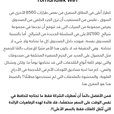
كطراز أعلى في النطاق السعري من بعض طرازات B560 الأخرى في
السوق ، فليس من المستغرب أن ترى الجزء الخلفي من الصندوق
يعرض مجموعة من الميزات التي قد تتوقع أن تجدها في مجموعة
شرائح Z590الأعلى في السلسلة الجديدة من الشرائح . أما بالنسبة
للصندوق نفسه، فيوجد داخل الصندوق كل ما تحتاجه ولا شيء لا
تحتاجه . وفي الحقيقة قد لا يكون هذا الأمر مثيرًا للإعجاب دائمًا للجميع
مثل الحصول على العديد من الحزم الصغيرة المختلفة في صندوقك
والتي توفر كافة أنواع المُلحقات التي قد تحتاجها يوماً ما. ولكن وبشكل
واقعي، كم منا لديه صناديق اللوحات الأم في المُدججة في الأدراج
العلوية، والمحشوة بالملحقات التي لم نستخدمها مطلقًا؟ بالضبط
هذا هو المغزى هنا.
فمن الأفضل دائماً أن تُعطيك الشركة فقط ما تحتاجه لتحافظ في
نفس الوقت على السعر منخفضًا، فلا فائدة لهذه الرفاهيات الزائدة
التي تُثقل كاهلك فقط بالسعر الأعلى!!.