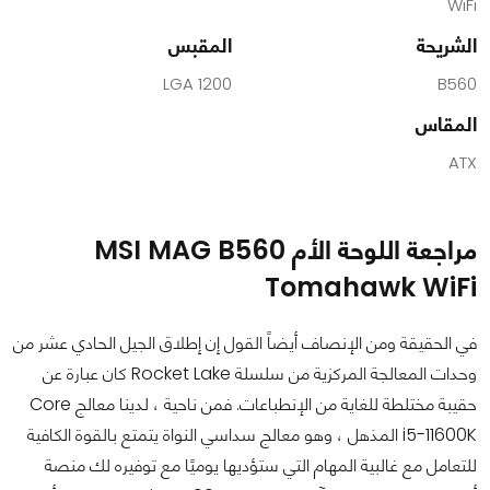
WiFi
الشريحة
المقبس
LGA 1200
B560
المقاس
ATX
مراجعة اللوحة الأم MSI MAG B560
Tomahawk WiFi
في الحقيقة ومن الإنصاف أيضاً القول إن إطلاق الجيل الحادي عشر من
وحدات المعالجة المركزية من سلسلة Rocket Lake كان عبارة عن
حقيبة مختلطة للغاية من الإنطباعات. فمن ناحية ، لدينا معالج Core
i5-11600K المذهل ، وهو معالج سداسي النواة يتمتع بالقوة الكافية
للتعامل مع غالبية المهام التي ستؤديها يوميًا مع توفيره لك منصة