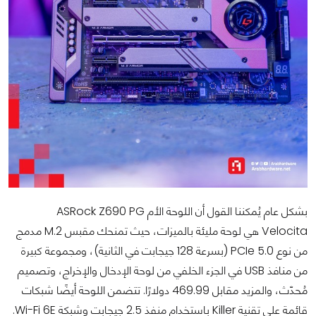
بشكل عام يُمكننا القول أن اللوحة الأم ASRock Z690 PG
Velocita هي لوحة مليئة بالميزات، حيث تمنحك مقبس M.2 مدمج
من نوع PCIe 5.0 (بسرعة 128 جيجابت في الثانية)، ومجموعة كبيرة
من منافذ USB في الجزء الخلفي من لوحة الإدخال والإخراج، وتصميم
مُحدّث، والمزيد مقابل 469.99 دولارًا. تتضمن اللوحة أيضًا شبكات
قائمة على تقنية Killer باستخدام منفذ 2.5 جيجابت وشبكة Wi-Fi 6E.