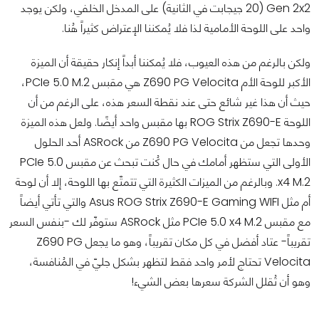
Gen 2x2 (20 جيجابت في الثانية) على المدخل الخلفي، ولكن يوجد
واحد على اللوحة الأمامية لذا فلا يُمكننا الإعتراض كثيراً هُنا.
ولكن بالرغم من هذه العيوب، فلا يُمكننا أبداً إنكار حقيقة أن الميزة
الأكبر للوحة الأم Z690 PG Velocita هي مقبس PCIe 5.0 M.2،
حيث أن هذا غير شائع حتى عند نقطة السعر هذه، على الرغم من أن
اللوحة ROG Strix Z690-E بها مقبس واحد أيضًا. ولعل هذه الميزة
وحدها تجعل من Z690 PG Velocita من ASRock أحد الحلول
الأولى التي ستظهر أمامك في حال كُنت تبحث عن مقبس PCIe 5.0
x4 M.2. وبالرغم من الميزات الكثيرة التي تتمتّع بها اللوحة، إلا أن لوحة
أم مثل Asus ROG Strix Z690-E Gaming WIFI والتي تأتي أيضاً
مع مقبس PCIe 5.0 x4 M.2 مثل ASRock ستوفّر لك -بنفس السعر
تقريباً- عتاد أفضل في كل مكان تقريباً، وهو ما يجعل Z690 PG
Velocita تحتاج لأمر واحد فقط لتظهر بشكل جليّ في المُنافسة،
وهو أن تُقلل الشركة سعرها بعض الشيء!