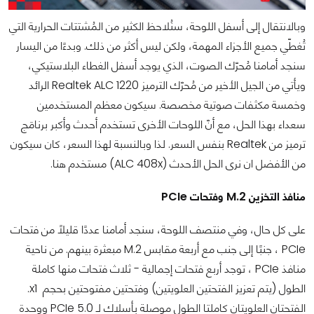
وبالانتقال إلى أسفل اللوحة، سنُلاحظ الكثير من المُشتتات الحرارية التي
تُغطّي جميع الأجزاء المهمة، ولكن ليس أكثر من ذلك. وبدءًا من اليسار
سنجد أمامنا مُحرّك الصوت، الذي يوجد أسفل الغطاء البلاستيكي،
ويأتي من الجيل الأخير من مُحرّك الترميز Realtek ALC 1220 الرائد
وخمسة مكثفات صوتية مخصصة. سيكون معظم المستخدمين
سعداء بهذا الحل، مع أنّ اللوحات الأخرى تستخدم أحدث وأكبر برنامَج
ترميز من Realtek بنفس السعر. لذا وبالنسبة لهذا السعر، كان سيكون
من الأفضل ان نرى الحل الأحدث (ALC 408x) مستخدم هنا.
منافذ التخزين M.2 وفتحات PCIe
على كل حال، وفي منتصف اللوحة، سنجد أمامنا عددًا قليلاً من فتحات
PCIe ، جنبًا إلى جنب مع أربعة مقابس M.2 مبعثرة بينهم. من ناحية
منافذ PCIe ، توجد أربع فتحات إجمالية - ثلاث فتحات منها كاملة
الطول (يتم تعزيز الفتحتين العلويتين) وفتحتين مفتوحتين بحجم x1.
الفتحتان العلويتان كاملتا الطول موصلة بأسلاك لـ PCIe 5.0 ووحدة