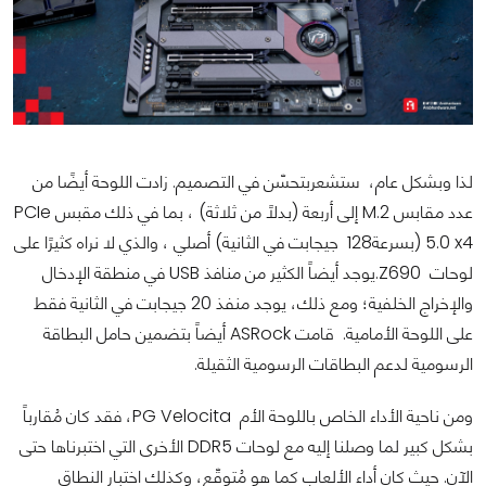
لذا وبشكل عام، ستشعربتحسّن في التصميم. زادت اللوحة أيضًا من
عدد مقابس M.2 إلى أربعة (بدلاً من ثلاثة) ، بما في ذلك مقبس PCIe
5.0 x4 (بسرعة128 جيجابت في الثانية) أصلي ، والذي لا نراه كثيرًا على
لوحات Z690.يوجد أيضاً الكثير من منافذ USB في منطقة الإدخال
والإخراج الخلفية؛ ومع ذلك، يوجد منفذ 20 جيجابت في الثانية فقط
على اللوحة الأمامية. قامت ASRock أيضاً بتضمين حامل البطاقة
الرسومية لدعم البطاقات الرسومية الثقيلة.
ومن ناحية الأداء الخاص باللوحة الأم PG Velocita، فقد كان مُقارباً
بشكل كبير لما وصلنا إليه مع لوحات DDR5 الأخرى التي اختبرناها حتى
الآن. حيث كان أداء الألعاب كما هو مُتوقّع، وكذلك اختبار النطاق