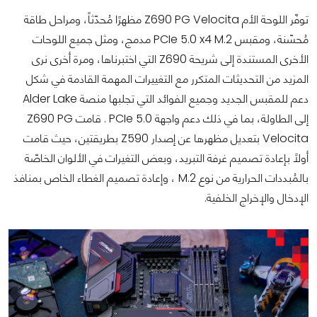
توفّر اللوحة الأم Z690 PG Velocita مظهرًا مُحدّثاً، ومراحل طاقة
مُحسّنة، ومقبس PCIe 5.0 x4 M.2 مدمج، ومثل جميع اللوحات
الأخرى المستندة إلى شريحة Z690 التي اختبرناها، ومرة أخرى نرى
المزيد من التحديثات المتكرر مع التغييرات المهمة القادمة في شكل
دعم للمقبس الجديد وجميع الفوائد التي تجلبها منصة Alder Lake
إلى الطاولة، بما في ذلك دعم واجهة PCIe 5.0 . قامت Z690 PG
Velocita بتعديل مظهرها عن إصدار Z590 بطريقتين، حيث قامت
أولاً بإعادة تصميم غرفة التبريد، وبعض التغيرات في الألوان الخاصّة
بالمُبددات الحرارية من نوع M.2 ، وإعادة تصميم الغطاء الخاص بمنافذ
الإدخال والإخراج الخلفية.