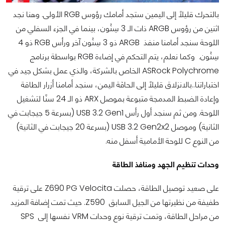
بالتحرك قليلاً إلى اليمين ستجد أمامك رؤوس RGB الأولى. وهنا نجد
اثنين من رؤوس ARGB ذات الـ 3 سِنُون، بينما في الجزء السفلي من
اللوحة سنجد أمامنا منفذ ARGB ذو 3 سِنُون آخر ورأس RGB ذو 4
سِنُون. وكما نعلم، يتم التحكم في إضاءة RGB بواسطة برنامج
ASRock Polychrome الخاص بالشركة، والذي عمل بشكل جيد في
اختباراتنا..بالانزلاق قليلاً إلى الحافَة اليمن، سنجد أمامنا أزرار الطاقة
وإعادة الضبط المدمجة متبوعة بموصل ARX ذو الـ 24 سنًا لتشغيل
اللوحة. ومن ثم سنجد أول رأس USB 3.2 Gen1 (بسرعة 5 جيجابت في
الثانية) وموصل USB 3.2 Gen2x2 (بسرعة 20 جيجابت في الثانية)
من النوع C للوحة الأمامية أسفل منه.
وحدات تنظيم الجهد ومنافذ الطاقة
على صعيد توصيل الطاقة، حصلت Z690 PG Velocita على ترقية
طفيفة من نظيرتها من الجيل السابق Z590. حيث تمت إضافة المزيد
من مراحل الطاقة، وتمت ترقية نوع وحدات VRM نفسها إلى SPS