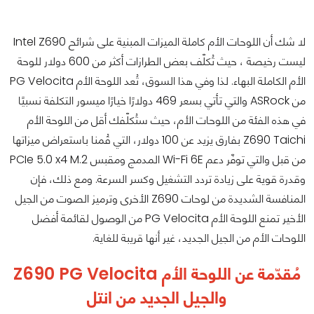
لا شك أن اللوحات الأم كاملة الميزات المبنية على شرائح Intel Z690
ليست رخيصة ، حيث تُكلّف بعض الطرازات أكثر من 600 دولار للوحة
الأم الكاملة البهاء. لذا وفي هذا السوق، تُعد اللوحة الأم PG Velocita
من ASRock والتي تأتي بسعر 469 دولارًا خيارًا ميسور التكلفة نسبيًا
في هذه الفئة من اللوحات الأم، حيث ستُكلّفك أقل من اللوحة الأم
Z690 Taichi بفارق يزيد عن 100 دولار، التي قُمنا باستعراض ميزاتها
من قبل والتي توفّر دعم Wi-Fi 6E المدمج ومقبس PCIe 5.0 x4 M.2
وقدرة قوية على زيادة تردد التشغيل وكسر السرعة. ومع ذلك، فإن
المنافسة الشديدة من لوحات Z690 الأخرى وترميز الصوت من الجيل
الأخير تمنع اللوحة الأم PG Velocita من الوصول لقائمة أفضل
اللوحات الأم من الجيل الجديد، غير أنها قريبة للغاية.
مُقدّمة عن اللوحة الأم Z690 PG Velocita
والجيل الجديد من انتل