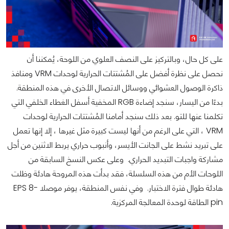
على كل حال، وبالتركيز على النصف العلوي من اللوحة، يُمكننا أن
نحصل على نظرة أفضل على المُشتتات الحرارية لوحدات VRM ومنافذ
ذاكرة الوصول العشوائي ووسائل الاتصال الأخرى في هذه المنطقة.
بدءًا من اليسار، سنجد إضاءة RGB المخفية أسفل الغطاء الخلفي التي
تكلمنا عنها للتو. بعد ذلك سنجد أمامنا المُشتتات الحرارية لوحدات
VRM ، التي على الرغم من أنها ليست كبيرة مثل غيرها ، إلا إنها تعمل
على تبريد نشط على الجانت الأيسر، وأنبوب حراري يربط الاثنين من أجل
مشاركة واجبات التبديد الحراري. وعلى عكس النسخ السابقة من
اللوحات الأم من هذه السلسلة، فقد بدأت هذه المروحة هادئة وظلت
هادئة طوال فترة الاختبار. وفي نفس المنطقة، يوفر موصلا EPS 8-
pin الطاقة لوحدة المعالجة المركزية.