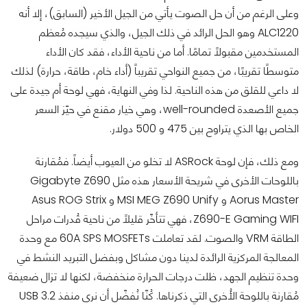
وعلى الرغم من أن حل الصوت يأتي من الجيل الأخير (السابق)، إلا أنه
ALC1220 وهو الحل الرائد في ذلك الجيل، والذي سيجده مُعظم
المستخدمين مقبولًا تمامًا. أما
من ناحية الأداء، فقد كان الأداء
متوسطًا تقريبًا، من جميع النواحي تقريباً (أداء خام، طاقة، حرارة) لذلك
لا داعي للقلق من هذه الناحية.
لذا وفي النهاية، فهي لوحة أم جيدة على
جميع الأصعدة well-rounded، وهي خيار مقنع في حيّز السعر
الخاص بها الذي يتراوح بين 475 و 500 دولار.
ومع ذلك، فإن لوحة ASRock لا تخلو من العيوب أيضاً. فمُقارنة
باللوحات الأخرى في شريحة الأسعار هذه مثل Gigabyte Z690
Aorus Master و MSI MEG Z690 Unify و Asus ROG Strix
Z690-E Gaming WIFI، فهي تتأخّر قليلاً من ناحية قُدرات مراحل
الطاقة VRM والصوت. لقد تعاملت 60A SPS MOSFETs مع وحدة
المعالجة المركزية الرائدة لدينا دون مشاكل وبفضل التبريد النشط في
وحدة تنظيم الجهد، ظلت درجات الحرارة منخفضة، لكنها لا تزال ضعيفة
مُقارنة باللوحة الأُخرى التي ذكرناها. كُنّا نُفضّل أن نرى منفذ USB 3.2