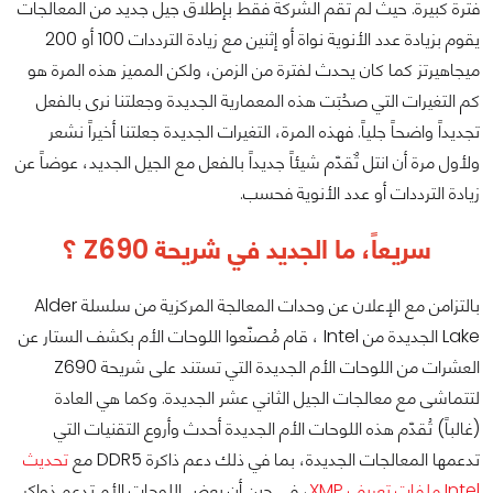
فترة كبيرة. حيث لم تقم الشركة فقط بإطلاق جيل جديد من المعالجات
يقوم بزيادة عدد الأنوية نواة أو إثنين مع زيادة الترددات 100 أو 200
ميجاهيرتز كما كان يحدث لفترة من الزمن، ولكن المميز هذه المرة هو
كم التغيرات التي صحُبَت هذه المعمارية الجديدة وجعلتنا نرى بالفعل
تجديداً واضحاً جلياً. فهذه المرة، التغيرات الجديدة جعلتنا أخيراً نشعر
ولأول مرة أن انتل تٌقدّم شيئاً جديداً بالفعل مع الجيل الجديد، عوضاً عن
زيادة الترددات أو عدد الأنوية فحسب.
سريعاً، ما الجديد في شريحة Z690 ؟
بالتزامن مع الإعلان عن وحدات المعالجة المركزية من سلسلة Alder
Lake الجديدة من Intel ، قام مُصنّعوا اللوحات الأم بكشف الستار عن
العشرات من اللوحات الأم الجديدة التي تستند على شريحة Z690
لتتماشى مع معالجات الجيل الثاني عشر الجديدة. وكما هي العادة
(غالباً) تُقدّم هذه اللوحات الأم الجديدة أحدث وأروع التقنيات التي
تدعمها المعالجات الجديدة، بما في ذلك دعم ذاكرة DDR5 مع
تحديث
Intel ملفات تعريف XMP
، في حين أن بعض اللوحات الأم تدعم ذواكر