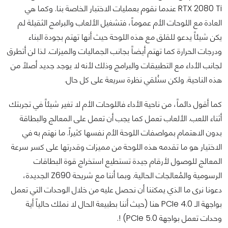
RTX 2080 Ti عندما نقوم بعمليات الاختبار الخاصة بنا. وكما هي
العادة مع اللوحات الأم عموماً، فتشغيل الألعاب والبرامج الثقيلة لم
يكن شيئاً يدعو للقلق مع هذه اللوحة حيث أنها تهتم بجودة البناء
ودرجات الحرارة كما تهتم أيضاً بجانب الجماليات والميزات. لذا لن أتطرق
لجانب الأداء مع التطبيقات والبرامج وذلك لأنه لا يوجد جديد أصلاً من
هذه الناحية. ولكن سنُلقي نظرة سريعة على كل حال.
كما أقول دائماً، من ناحية الأداء فاللوحات الأم لا تغير شيئاً في تجربتك
أثناء اللعب. الألعاب تعمل كما يجب أن تعمل على المعالج والبطاقة
بدون الاهتمام بمواصفات اللوحة الأم نفسها كثيراً. ما نهتم به في
الاختيار هو ما تقدمه هذه اللوحة من مميزات وقدرتها على كسر سرعة
المعالج للوصول لأرقام جيدة تستطيع استخراج قوة البطاقات
الرسومية والمُعالجات الحالية. وبما أننا مع شريحة Z690 الجديدة،
دعونا نرى ما الذي يمكننا أن نحصل عليه من خلال الوحدات التي تعمل
بواجهة الـ PCIe 4.0 هنا (حيث أننا بطبيعة الحال لا نملك حالياً أية
وحدات تعمل بواجهة PCIe 5.0) !.