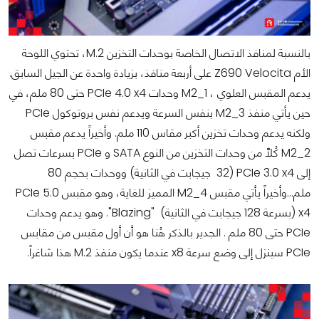
بالنسبة لمنافذ الاتصال الخاصة بوحدات التخزين M.2، تحتوي اللوحة
الأم Z690 Velocita على أربعة منافذ، بزيادة واحدة عن الجيل السابق.
يدعم المقبس العلوي ، M2_1 وحدات PCIe 4.0 x4 حتى 80 ملم، في
حين يأتي منفذ M2_3 بنفس السرعة ويدعم نفس بروتوكول PCIe
ولكنه يدعم وحدات تخزين أكبر مقاس 110 ملم. وأخيراً يدعم مقبس
M2_2 كُلّاً من وحدات التخزين من النوع SATA و PCIe بسرعات تصل
إلى PCIe 3.0 x4 (32 جيجابت في الثانية) ووحدات بحجم 80
ملم...وأخيراً يأتي مقبس M2_4 المميز للغاية، وهو مقبس PCIe 5.0
x4 (بسرعة 128 جيجابت في الثانية) "Blazing". وهو يدعم وحدات
PCIe حتى 80 ملم . الجدير بالذكر هُنا هو أن أول مقبس من مقابس
PCIe سينزل إلى وضع سرعة x8 عندما يكون منفذ M.2 هذا شاغراً.