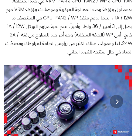
CPU_FAN و CPU_FAN2 / WP و VRM_FAN في هذه المنطقة.
تدعم أول مِرْوَحَة وحدة المعالجة المركزية وموصلات مِرْوَحَة VRM خرج
1A / 12W ، بينما يدعم منفذ CPU_FAN2 / WP في المنتصف ما
يصل إلى 3 أمبير / 36 واط. وأخيراً، تنتج بقية مراوح الهيكل 1A / 12W
خارج رأس WP (الحافَة السفلية) وهو أمر جيد للمراوح من فئة 2A /
24W. لذا وعمومًا، هناك الكثير من رؤوس الطاقة لمراوحك ومضخّات
المياه في حال ستتجه للتبريد المائي.