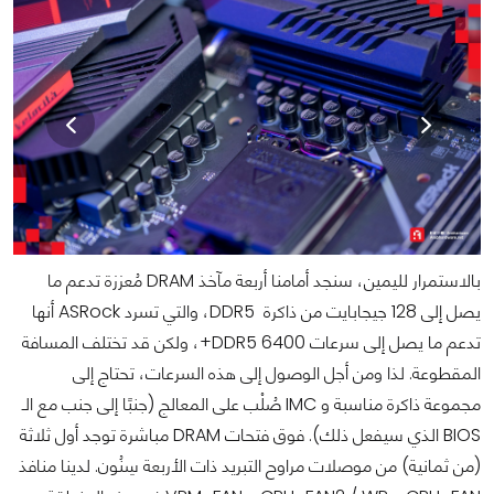
بالاستمرار لليمين، سنجد أمامنا أربعة مآخذ DRAM مُعززة تدعم ما
يصل إلى 128 جيجابايت من ذاكرة DDR5، والتي تسرد ASRock أنها
تدعم ما يصل إلى سرعات DDR5 6400+، ولكن قد تختلف المسافة
المقطوعة. لذا ومن أجل الوصول إلى هذه السرعات، تحتاج إلى
مجموعة ذاكرة مناسبة و IMC صُلْب على المعالج (جنبًا إلى جنب مع الـ
BIOS الذي سيفعل ذلك). فوق فتحات DRAM مباشرة توجد أول ثلاثة
(من ثمانية) من موصلات مراوح التبريد ذات الأربعة سِنُون. لدينا منافذ