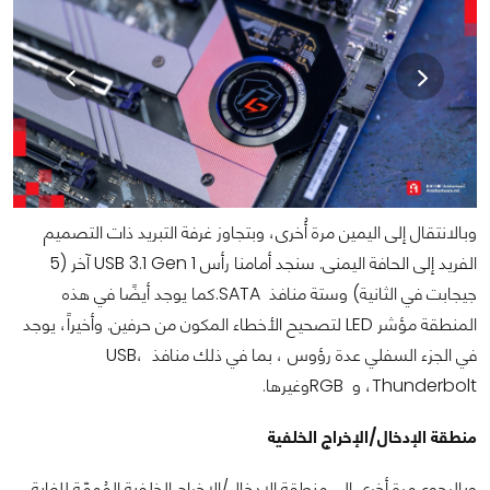
وبالانتقال إلى اليمين مرة أُخرى، وبتجاوز غرفة التبريد ذات التصميم
الفريد إلى الحافة اليمنى. سنجد أمامنا رأس USB 3.1 Gen 1 آخر (5
جيجابت في الثانية) وستة منافذ SATA.كما يوجد أيضًا في هذه
المنطقة مؤشر LED لتصحيح الأخطاء المكون من حرفين. وأخيراً، يوجد
في الجزء السفلي عدة رؤوس ، بما في ذلك منافذ USB،
Thunderbolt، و RGBوغيرها.
منطقة الإدخال/الإخراج الخلفية
وبالرجوع مرة أخرى إلى منطقة الإدخال/الإخراج الخلفية المُهمّة للغاية،