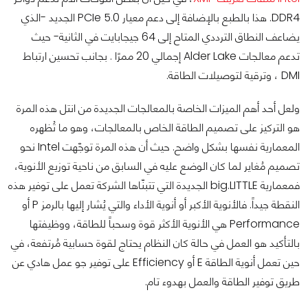
DDR4. هذا بالطبع بالإضافة إلى دعم معيار PCIe 5.0 الجديد -الذي
يضاعف النطاق الترددي المتاح إلى 64 جيجابايت في الثانية- حيث
تدعم معالجات Alder Lake إجمالي 20 ممرًا . بجانب تحسين ارتباط
DMI ، وترقية لتوصيلات الطاقة.
ولعل أحد أهم الميزات الخاصة بالمعالجات الجديدة من انتل هذه المرة
هو التركيز على تصميم الطاقة الخاص بالمعالجات، وهو ما تُظهره
المعمارية نفسها بشكل واضح. حيث أن هذه المرة توجّهت Intel نحو
تصميم مُغاير لما كان الوضع عليه في السابق من ناحية توزيع الأنوية،
فمعمارية big.LITTLE الجديدة التي تتبنّاها الشركة تعمل على توفير هذه
النقطة جيداً. فالأنوية الأكبر أو أنوية الأداء والتي يُشار إليها بالرمز P أو
Performance هي الأنوية الأكثر قوة وسحباً للطاقة، ووظيفتها
بالتأكيد هو العمل في حالة كان النظام يحتاج لقوة حسابية مُرتفعة، في
حين تعمل أنوية الطاقة E أو Efficiency على توفير جو عمل هادي عن
طريق توفير الطاقة والعمل بهدوء تام.