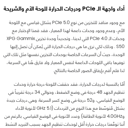
أداء واجهة الـ PCIe ودرجات الحرارة للوحة الأم والشريحة
مع وجود منافذ للتخزين من نوع 5.0 PCIe بشكل قياسي مع اللوحة
الأم، وعدم وجود وحدات داعمة لهذا المعيار، فقد قمنا الإختبار مع
وحدات الـ PCIe 4.0 التي لدينا، وتحديداً وحدة تخزين XPG Gammix
S50 . وذلك لكي نرى ما هي درجات الحرارة التي يُمكن أن تصل إليها
الوحدة، حيث أن السرعات الخاصة بوحدات التخزين نفسها مثل تلك التي
توفرها باقي اللوحات الداعمة لنفس المعيار ولا فارق هُنا في السرعة،
لذا فلم أقم بإرفاق الصور الخاصة بالنتائج.
أمّا بالنسبة لدرجات الحرارة، فقد حققت اللوحة درجة حرارة وحدات
تنظيم الجهد 48 درجة في وضع الضغط، وحوالي 34 درجة تقريباً في
الوضع القياسي، و52 درجة في وضع كسر السرعة. وهي درجات جيدة
بشكل مُتوسّط مع هذا النوع من الترددات (5.1 GHz لأنوية الأداء
و4.0GHz لأنوية الطاقة) وعدد الأنوية في الوضع القياسي. بالرغم من
أننا توقّعنا درجات حرارة أقل لوحدات تنظيم الجهد بسبب التبريد النشط