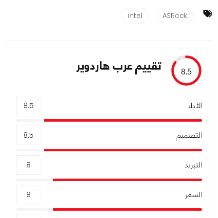
intel
ASRock
تقييم عرب هاردوير
8.5
الأداء
8.5
التصميم
8.5
التبريد
8
السعر
8