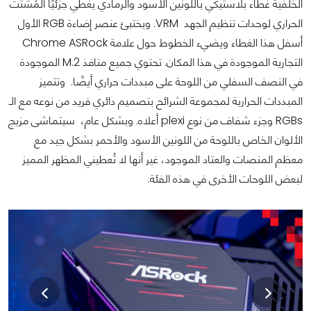
الخلفية غطاء بلاستيكي باللونين الأسود والرمادي يغطي جزئيًا المُشتت
الحراري لوحدات تنظيم الجهد VRM. ويختبئ عنصر إضاءة RGB الأول
أسفل هذا الغطاء ويضيء الخطوط حول علامة Chrome ASRock
التجارية الموجودة في هذا المكان. تحتوي جميع منافذ M.2 الموجودة
في النصف السفلي من اللوحة على مبددات حراري أيضًا. وتتميز
المبددات الحرارية لمجموعة الشرائح بتصميم دائري فريد من نوعه مع الـ
RGBs وجزء شفاف من نوع plexi أعلاه. وبشكل عام، سيتماشى مزيج
الألوان الخاص باللوحة من اللونين الأسود والأحمر بشكل جيد مع
معظم المنصات والعتاد الموجود، غير أنها لا تُعطيني المظهر المميز
لبعض اللوحات الأخرى في هذه الفئة.