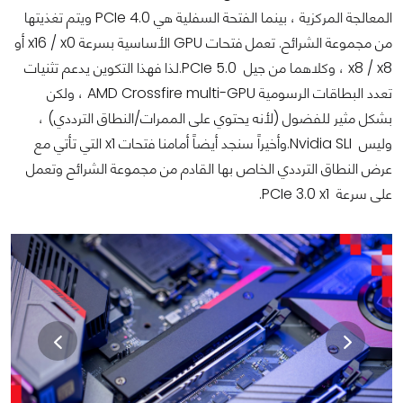
المعالجة المركزية ، بينما الفتحة السفلية هي PCIe 4.0 ويتم تغذيتها
من مجموعة الشرائح. تعمل فتحات GPU الأساسية بسرعة x16 / x0 أو
x8 / x8 ، وكلاهما من جيل PCIe 5.0.لذا فهذا التكوين يدعم تثنيات
تعدد البطاقات الرسومية AMD Crossfire multi-GPU ، ولكن
بشكل مثير للفضول (لأنه يحتوي على الممرات/النطاق الترددي) ،
وليس Nvidia SLI.وأخيراً سنجد أيضاً أمامنا فتحات x1 التي تأتي مع
عرض النطاق الترددي الخاص بها القادم من مجموعة الشرائح وتعمل
على سرعة PCIe 3.0 x1.