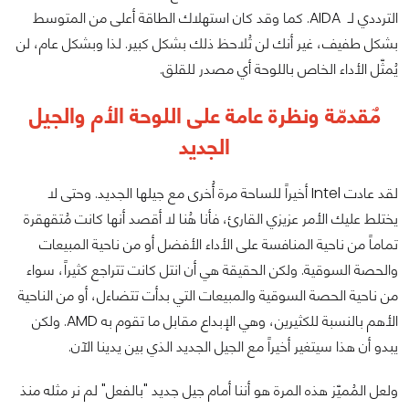
الترددي لـ AIDA. كما وقد كان استهلاك الطاقة أعلى من المتوسط ​​
بشكل طفيف، غير أنك لن تُلاحظ ذلك بشكل كبير. لذا وبشكل عام، لن
يُمثّل الأداء الخاص باللوحة أي مصدر للقلق.
مٌقدمّة ونظرة عامة على اللوحة الأم والجيل
الجديد
لقد عادت Intel أخيراً للساحة مرة أُخرى مع جيلها الجديد. وحتى لا
يختلط عليك الأمر عزيزي القارئ، فأنا هُنا لا أقصد أنها كانت مُتقهقرة
تماماً من ناحية المنافسة على الأداء الأفضل أو من ناحية المبيعات
والحصة السوقية. ولكن الحقيقة هي أن انتل كانت تتراجع كثيراً، سواء
من ناحية الحصة السوقية والمبيعات التي بدأت تتضاءل، أو من الناحية
الأهم بالنسبة للكثيرين، وهي الإبداع مقابل ما تقوم به AMD. ولكن
يبدو أن هذا سيتغير أخيراً مع الجيل الجديد الذي بين يدينا الآن.
ولعل المُميّز هذه المرة هو أننا أمام جيل جديد "بالفعل" لم نر مثله منذ