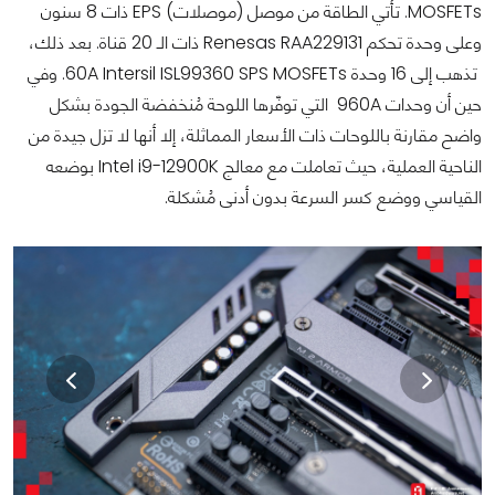
MOSFETs. تأتي الطاقة من موصل (موصلات) EPS ذات 8 سنون
وعلى وحدة تحكم Renesas RAA229131 ذات الـ 20 قناة. بعد ذلك،
تذهب إلى 16 وحدة 60A Intersil ISL99360 SPS MOSFETs. وفي
حين أن وحدات 960A التي توفّرها اللوحة مُنخفضة الجودة بشكل
واضح مقارنة باللوحات ذات الأسعار المماثلة، إلا أنها لا تزل جيدة من
الناحية العملية، حيث تعاملت مع معالج Intel i9-12900K بوضعه
القياسي ووضع كسر السرعة بدون أدنى مُشكلة.