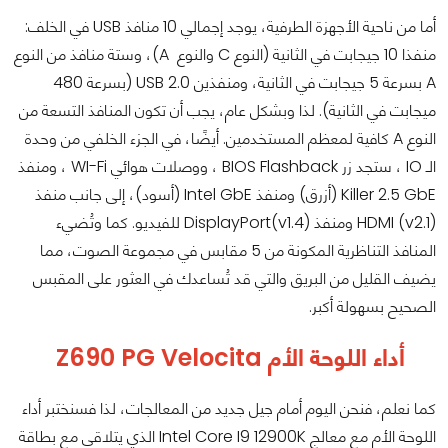
أما من ناحية الأجهزة الطرفية، يوجد إجمالي 10 منافذ USB في الخلف:
منفذا 10 جيجابت في الثانية (النوع C والنوع A)، وستة منافذ من النوع
A بسرعة 5 جيجابت في الثانية، ومنفذين USB 2.0 (بسرعة 480
ميجابت في الثانية). لذا وبشكل عام، يجب أن تكون المنافذ التسعة من
النوع A كافية لمعظم المستخدمين. أيضًا، في الجزء الخلفي من وحدة
الـ IO ، ستجد زر BIOS Flashback ، ووصلات هوائي WI-Fi ، ومنفذ
Killer 2.5 GbE (أزرق) ومنفذ Intel GbE (أسود)، إلى جانب منفذ
HDMI (v2.1) ومنفذ DisplayPort(v1.4) للفيديو. كما وتُضيء
المنافذ التناظرية المكونة من 5 مقابس في مجموعة الصوت، مما
يضيف القليل من البريق والتي قد تُساعدك في العثور على المقبس
الصحيح بسهولة أكبر.
أداء
اللوحة الأم
Z690 PG Velocita
كما نعلم، فنحن اليوم أمام جيل جديد من المعالجات، لذا فسنختبر أداء
اللوحة الأم مع معالج Intel Core I9 12900K الذي يتلاقى مع بطاقة