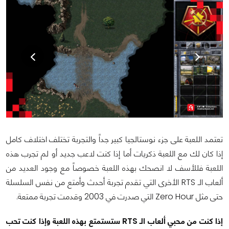
تعتمد اللعبة على جزء نوستالجيا كبير جداً والتجربة تختلف اختلاف كامل
إذا كان لك مع اللعبة ذكريات أما إذا كنت لاعب جديد أو لم تجرب هذه
اللعبة فللأسف لا انصحك بهذه اللعبة خصوصاً مع وجود العديد من
ألعاب الـ RTS الأخرى التي تقدم تجربة أحدث وأمتع من نفس السلسلة
حتى مثل Zero Hour التي صدرت في 2003 وقدمت تجربة ممتعة.
إذا كنت من محبي ألعاب الـ RTS ستستمتع بهذه اللعبة وإذا كنت تحب