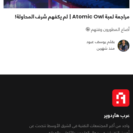
مراجعة لعبة Atomic Owl | لم يكفهم شرف المحاولة!
أضاع المطورون وقتهم 🤪
بقلم يوسف عبود
منذ شهرين
عرب هاردوير
واحد من أكبر المجتمعات التقنية فى الشرق الأوسط تتحدث عن
أحدث التقنيات فى مجال الهاردوير والألعاب والهواتف