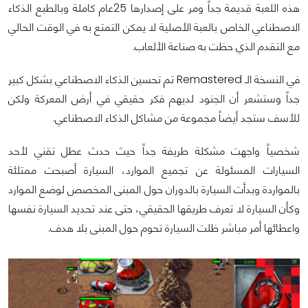
هذه اللعبة قديمة جداً ومر على إصدارها 25عام كاملة وبالطبع الذكاء
الاصطناعي الخاص بالعبة الأصلية لا يمكن التمتع به في الوقت الحالي
مع التقدم الذي حظت به صناعة الألعاب.
في النسخة الـ Remastered تم تحسين الذكاء الاصطناعي بشكل كبير
جداً وستشعر أن الجنود لديهم فكر حقيقي في أرض المعركة ولكن
للأسف ستجد أيضاً مجموعة من مشاكل الذكاء الاصطناعي.
شخصياً واجهت مشكلة طريفة جداً حيث حدث عطل تقني لأحد
السيارات المسئولة عن تجميع الموارد، السيارة أصبحت ممتلئة
بالمواردة وبدأت السيارة بالدوران حول المبنى المخصص لوضع الموارد
وكأن السيارة لا تعرف طريقها الحقيقي، حتى عند تحديد السيارة نفسها
واعطائها أمر مباشر ظلت السيارة تحوم حول المبنى بلا هدف.