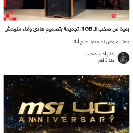
بعيدًا عن صخب الـ RGB: تجميعة بتصميم هادئ وأداء متوحش
وحش مروض تصميمًا، هائج أداءً!
بقلم أحمد صفوت
منذ 3 أيام