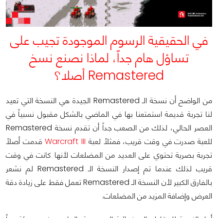
في الحقيقية الرسوم الموجودة تجيب على
تساؤل هام جداً، لماذا نصنع نسخ
Remastered أصلا؟
من الواضح أن نسخة الـ Remastered الجيدة هي النسخة التي تعيد
لنا تجربة قديمة استمتعنا بها في الماضي بالشكل مقبول نسبياً في
العصر الحالي، لذلك من الصعب جداً أن تقدم نسخة Remastered
للعبة صدرت في وقت قريب، فمثلاً لعبة
Warcraft III
قدمت أصلاً
تجربة بصرية تحتوي على العديد من المضلعات لأنها كانت في وقت
قريب لذلك عندما تم إصدار النسخة الـ Remastered لم نشعر
بالفارق الكبير لأن النسخة الـ Remastered تعمل فقط على زيادة دقة
العرض وإضافة المزيد من المضلعات.