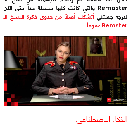
Remaster والتي كانت كلها محبطة جداً حتى الآن
لدرجة جعلتني
أتشكك أصلاً من جدوى فكرة النسخ الـ
Remster عموماً.
الذكاء الاصطناعي.