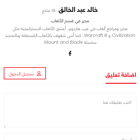
خالد عبد الخالق
18 متابع
محرر في قسم الألعاب
محرر ومراجع ألعاب في عرب هاردوير، أعشق الألعاب الاستراتيجية مثل
Civilization و Warcraft III، كما أنني شغوف بالألعاب المُستقلة وبالتحديد
سلسلة Mount and Blade.
اضافة تعليق
تسجيل الدخول