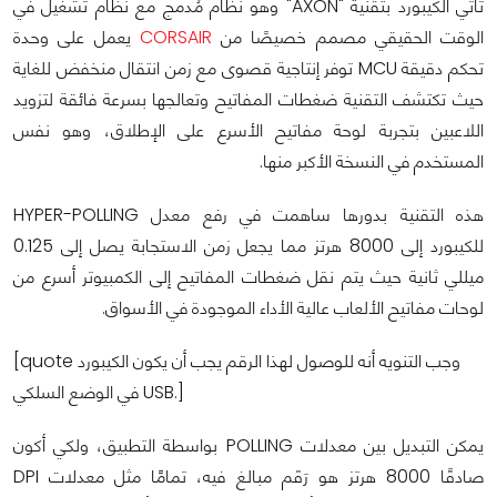
تأتي الكيبورد بتقنية "AXON" وهو نظام مُدمج مع نظام تشغيل في
الوقت الحقيقي مصمم خصيصًا من
CORSAIR
يعمل على وحدة
تحكم دقيقة MCU توفر إنتاجية قصوى مع زمن انتقال منخفض للغاية
حيث تكتشف التقنية ضغطات المفاتيح وتعالجها بسرعة فائقة لتزويد
اللاعبين بتجربة لوحة مفاتيح الأسرع على الإطلاق، وهو نفس
المستخدم في النسخة الأكبر منها.
هذه التقنية بدورها ساهمت في رفع معدل HYPER-POLLING
للكيبورد إلى 8000 هرتز مما يجعل زمن الاستجابة يصل إلى 0.125
ميللي ثانية حيث يتم نقل ضغطات المفاتيح إلى الكمبيوتر أسرع من
لوحات مفاتيح الألعاب عالية الأداء الموجودة في الأسواق.
[quote وجب التنويه أنه للوصول لهذا الرقم يجب أن يكون الكيبورد
في الوضع السلكي USB.]
يمكن التبديل بين معدلات POLLING بواسطة التطبيق، ولكي أكون
صادقًا 8000 هرتز هو رَقَم مبالغ فيه، تمامًًا مثل معدلات DPI