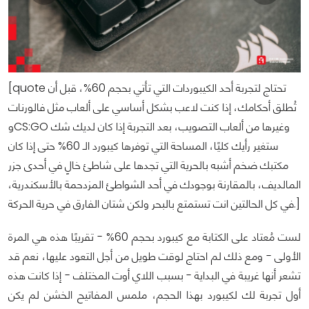
[quote تحتاج لتجربة أحد الكيبوردات التي تأتي بحجم 60%، قبل أن
تُطلق أحكامك، إذا كنت لاعب بشكل أساسي على ألعاب مثل فالورنات
وCS:GO وغيرها من ألعاب التصويب، بعد التجربة إذا كان لديك شك
ستغير رأيك كليًا، المساحة التي توفرها كيبورد الـ 60% حتى إذا كان
مكتبك ضخم أشبه بالحرية التي تجدها على شاطئ خالٍ في أحدى جزر
المالديف، بالمقارنة بوجودك في أحد الشواطئ المزدحمة بالأسكندرية،
في كل الحالتين انت تستمتع بالبحر ولكن شتان الفارق في حرية الحركة.]
لست مُعتاد على الكتابة مع كيبورد بحجم 60% - تقريبًا هذه هي المرة
الأولى - ومع ذلك لم احتاج لوقت طويل من أجل التعود عليها، نعم قد
تشعر أنها غريبة في البداية - بسبب اللاي أوت المختلف - إذا كانت هذه
أول تجربة لك لكيبورد بهذا الحجم، ملمس المفاتيح الخشن لم يكن