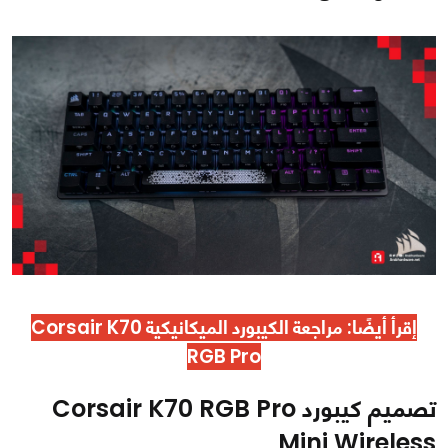
إقرأ أيضًا:
مراجعة الكيبورد الميكانيكية Corsair K70
RGB Pro
تصميم كيبورد Corsair K70 RGB Pro
Mini Wireless