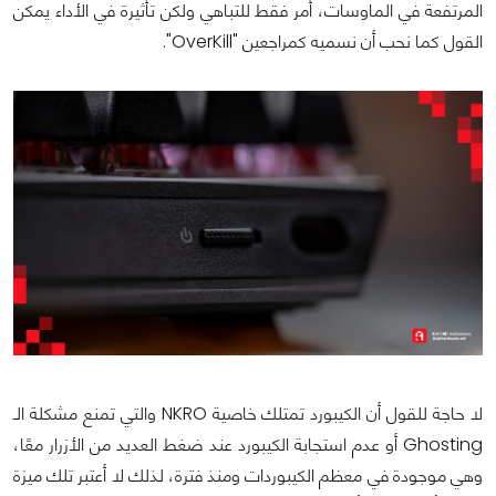
المرتفعة في الماوسات، أمر فقط للتباهي ولكن تأثيرة في الأداء يمكن
القول كما نحب أن نسميه كمراجعين "OverKill".
لا حاجة للقول أن الكيبورد تمتلك خاصية NKRO والتي تمنع مشكلة الـ
Ghosting أو عدم استجابة الكيبورد عند ضغط العديد من الأزرار معًا،
وهي موجودة في معظم الكيبوردات ومنذ فترة، لذلك لا أعتبر تلك ميزة