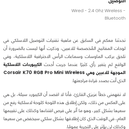
التوصيل
Wired - 2.4 Ghz Wireless -
Bluetooth
تحدثنا معكم في السابق عن ماهية تقنيات التوصيل اللاسلكي في
لوحات المفاتيح المُخصصة للاعبين، وذكرت أنها ليست بالضرورة أن
تلحق بركب الماوسات وسماعات الرأس الاحترافية اللاسلكية، وفي
الواقع لم يتغير رأي كثيرًا عندما جربت أحدث
الكيبوردات اللاسلكية
الموجهة للاعبين وهي
Corsair K70 RGB Pro Mini Wireless
الذي أنت بصدد قراءة مراجعتها.
لا تفهمني خطأ عزيزي القارئ، فأنا لا اقصد أن الكيبورد سيئة، بل هي
على العكس من ذلك، ولكن إطلاق هذه اللوحة كلوحة لاسلكية رفع من
سعرها بشكل كبير، وهو ما أثر علي فرص اقتناءها وكذلك على تقييمها
العام، في الوقت الذي كان إطلاقها بشكل سلكي سيخفض من سعرها
وكذلك لن يؤثر على التجربة عمومًا.