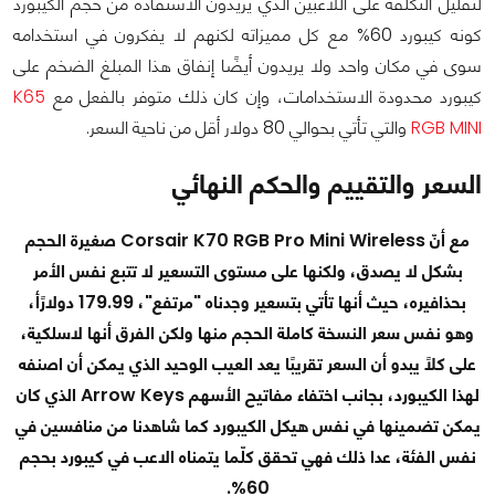
لتقليل التكلفة على اللاعبين الذي يريدون الاستفادة من حجم الكيبورد
كونه كيبورد 60% مع كل مميزاته لكنهم لا يفكرون في استخدامه
سوى في مكان واحد ولا يريدون أيضًا إنفاق هذا المبلغ الضخم على
كيبورد محدودة الاستخدامات، وإن كان ذلك متوفر بالفعل مع
K65
RGB MINI
والتي تأتي بحوالي 80 دولار أقل من ناحية السعر.
السعر والتقييم والحكم النهائي
مع أنّ Corsair K70 RGB Pro Mini Wireless صغيرة الحجم
بشكل لا يصدق، ولكنها على مستوى التسعير لا تتبع نفس الأمر
بحذافيره، حيث أنها تأتي بتسعير وجدناه "مرتفع"، 179.99 دولارًأ،
وهو نفس سعر النسخة كاملة الحجم منها ولكن الفرق أنها لاسلكية،
على كلًا يبدو أن السعر تقريبًا يعد العيب الوحيد الذي يمكن أن اصنفه
لهذا الكيبورد، بجانب اختفاء مفاتيح الأسهم Arrow Keys الذي كان
يمكن تضمينها في نفس هيكل الكيبورد كما شاهدنا من منافسين في
نفس الفئة، عدا ذلك فهي تحقق كلّما يتمناه الاعب في كيبورد بحجم
60%.