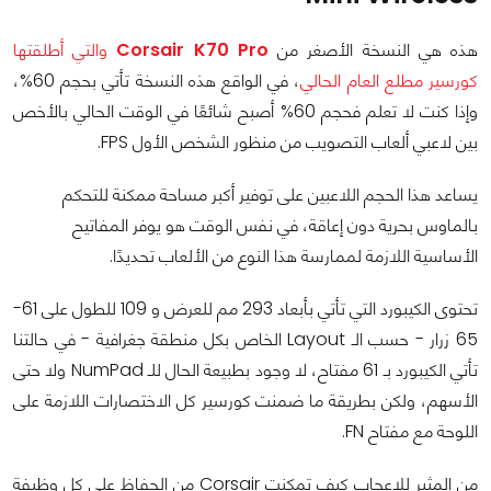
هذه هي النسخة الأصغر من
Corsair K70 Pro
والتي أطلقتها
كورسير مطلع العام الحالي
، في الواقع هذه النسخة تأتي بحجم 60%،
وإذا كنت لا تعلم فحجم 60% أصبح شائعًا في الوقت الحالي بالأخص
بين لاعبي ألعاب التصويب من منظور الشخص الأول FPS.
يساعد هذا الحجم اللاعبين على توفير أكبر مساحة ممكنة للتحكم
بالماوس بحرية دون إعاقة، في نفس الوقت هو يوفر المفاتيح
الأساسية اللازمة لممارسة هذا النوع من الألعاب تحديدًا.
تحتوى الكيبورد التي تأتي بأبعاد 293 مم للعرض و 109 للطول على 61-
65 زرار - حسب الـ Layout الخاص بكل منطقة جغرافية - في حالتنا
تأتي الكيبورد بـ 61 مفتاح، لا وجود بطبيعة الحال للـ NumPad ولا حتى
الأسهم، ولكن بطريقة ما ضمنت كورسير كل الاختصارات اللازمة على
اللوحة مع مفتاح FN.
من المثير للإعجاب كيف تمكنت Corsair من الحفاظ على كل وظيفة