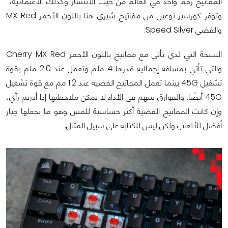
المفاتيح رقم واحد في العالم من حيث الانتشار وكذلك الاعتمادية،
وتوفر كورسير نوعين من مفاتيح شيري هنا باللون الأحمر MX Red
والفضي Speed Silver.
النسخة التي لدي تأتي مع مفاتيح باللون الأحمر Cherry MX Red
والتي تأتي بمسافة إجمالية قدرها 4 ملم وتعمل عند 2.0 ملم بقوة
تشغيل 45G بينما تعمل المفاتيح الفضية عند 1.2 مم مع قوة تشغيل
45G أيضًًا. والفوارق بينهم في الأداء لا يمكن ملاحظتها إذا أدرتم رأي،
وإن كانت المفاتيح الفضية أكثر حساسية للمس وهو ما يجعلها خِيار
أفضل للألعاب ولكن ليس للكتابة على سبيل المثال.