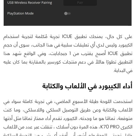
على كل حال، يمنحك تطبيق ICUE تجرِبة مُكلمة لتجربة استخدام
الكيبورد وليس لدي أي تعليقات سلبية في هذا الجانب، سوى أن حجم
تطبيق ICUE أصبح يقترب من 1 جيجابايت، وفي الواقع شهد هذا
التطبيق تطورًا هائلًا في دعم منتجات كورسير بالمقارنة بما كان عليه
في البداية.
أداء الكيبورد في الألعاب والكتابة
استخدمت اللوحة طيلة الأسبوع الماضي، في تجرِبة كاملة سواء في
الألعاب والكتابة وعن طريق التوصيل السلكي واللاسلكي، وما كنت
متوقعة، تمامًا هو ما وجدته، الكيبورد تقدم أداء ممتاز تمامًا مثل أختها
الكبرى K70 PRO، هذه المرة دون أسلاك ، تنقلت عبر عدد من الألعاب
خلال تجربتي للوحة ولم أشعر أني أفقد أي شيء من التجربة السلكية