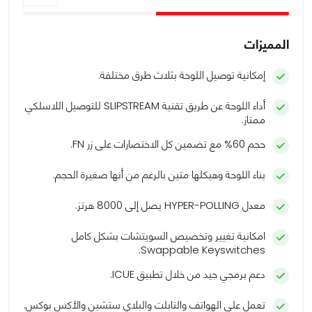
المميزات
إمكانية توصيل اللوحة بثلاث طرق مختلفة.
أداء اللوحة عن طريق تقنية SLIPSTREAM للتوصيل اللاسلكي
ممتاز.
حجم 60% مع تضمين كل الاختصارات على زر FN.
بناء اللوحة وهيكلها متين بالرغم من أنها صغيرة الحجم.
معدل HYPER-POLLING يصل إلى 8000 هرتز.
امكانية تغيير وتخصيص السويتشات بشكل كامل
Swappable Keyswitches.
دعم برمجي جيد من خلال تطبيق ICUE.
تعمل على الهواتف والتابلت والبلاي ستشين والأكس بوكس.