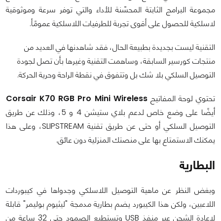
مجموعة البرامج الثابتة المحسّنة للأداء والتي توفر سرعة وموثوقية
لاسلكية للحصول على أقوى تجربة للطرفيات اللاسلكية عمومًأ.
التقنية ليست بجديدة بطبيعة الحال، فقد شاهدنها في العديد من
منتجات كورسير السابقة، وساهمت التقنية وغيرها بأن تصل لجودة
التوصيل السلكي بلا شك بل وتتفوق في نقطة الراحة وحرية الحركة.
تحتوي لوحة المفاتيح
Corsair K70 RGB Pro Mini Wireless
أيضًا على وضع خاص لدعم بلاي ستيشن 4 و 5، وذلك عن طريق
التوصيل السلكي أو حتى عن طريق تقنية SLIPSTREAM، وعلى هذا
يمكنك الاستمتاع بها على منصتك المنزلية دون عائق.
البطارية
وبغض النظر عن ماهية التوصيل اللاسلكي وجدواها في كيبوردات
اللاعبين، ولكن هذا الكيبورد يضم بطارية مدمجة "ليثيوم بوليمر" قابلة
لإعادة الشحن عبر منفذ USB وتستطيع الصمود حتى 32 ساعة من