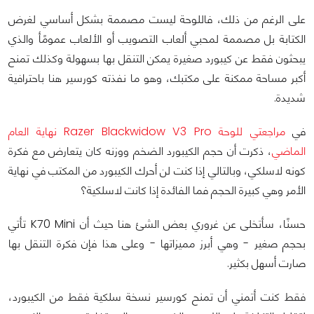
على الرغم من ذلك، فاللوحة ليست مصممة بشكل أساسي لغرض
الكتابة بل مصممة لمحبي ألعاب التصويب أو الألعاب عمومًأ والذي
يبحثون فقط عن كيبورد صغيرة يمكن التنقل بها بسهولة وكذلك تمنح
أكبر مساحة ممكنة على مكتبك، وهو ما نفذته كورسير هنا باحترافية
شديدة.
في
مراجعتي للوحة Razer Blackwidow V3 Pro نهاية العام
الماضي
، ذكرت أن حجم الكيبورد الضخم ووزنه كان يتعارض مع فكرة
كونه لاسلكي، وبالتالي إذا كنت لن أحرك الكيبورد من المكتب في نهاية
الأمر وهي كبيرة الحجم فما الفائدة إذا كانت لاسلكية؟
حسنًا، سأتخلى عن غروري بعض الشئ هنا حيث أن K70 Mini تأتي
بحجم صغير - وهي أبرز مميزاتها - وعلى هذا فإن فكرة التنقل بها
صارت أسهل بكثير.
فقط كنت أتمني أن تمنح كورسير نسخة سلكية فقط من الكيبورد،