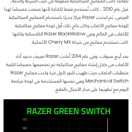
لطالما كانت المفاتيح الميكانيكية مُتفوقة من حيث السرعة والدقة،
قبل عام 2010 ، كانت تُستخدم فقط للكتابة لأنها صنعت خصيصًا لهذا
الغرض، ثم اتخذت Razer قرارًا جذريًا باستخدام المفاتيح الميكانيكية
للوحة مفاتيح الألعاب وكان نتاج ذلك أول لوحة مفاتيح ميكانيكية
للألعاب في العالم وهي Razer BlackWidow الكلاسكية ولكنها
كانت تستخدم مفاتيح من شركة Cherry MX الألمانية.
بعد أربع سنوات، وفي عام 2014 أعادت Razer تعريف حدود أداء
الألعاب من خلال إنشاء مفاتيح ميكانيكية تم تصميمها خصيصًا لتلبية
متطلبات الالعاب حيث ظهرت للنور لأول مرة ولدت مفاتيح Razer
Mechanical Switch وهي نفسها المستخدمة في لوحة مراجعة
اليوم مع تطورها على مدار الأجيال بالطبع.