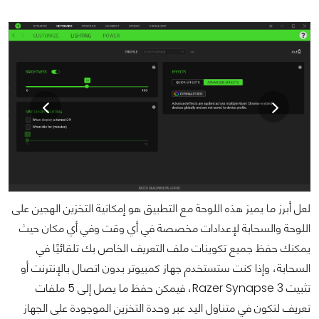
لعل أبرز ما يميز هذه اللوحة مع التطبيق هو إمكانية التخزين الهجين على
اللوحة والسحابة لإعدادات مخصصة في أي وقت وفي أي مكان حيث
يمكنك حفظ جميع تكوينات ملف التعريف الخاص بك تلقائيًا في
السحابة، وإذا كنت ستستخدم جهاز كمبيوتر بدون اتصال بالإنترنت أو
تثبيت Razer Synapse 3، فيمكن حفظ ما يصل إلى 5 ملفات
تعريف لتكون في متناول اليد عبر وحدة
التخزين الموجودة على الجهاز