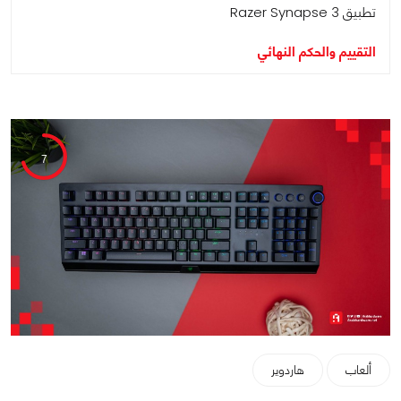
تطبيق Razer Synapse 3
التقييم والحكم النهائي
7
ألعاب
هاردوير