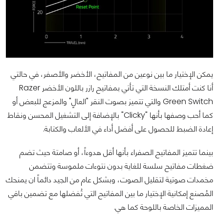
يمكن الإختيار ما بين نوعين من المفاتيح، الأخضر والأصفر، في حالتي
أنا كنت أمتلك النسخة التي تأتي بمفاتيح رازر باللون الأخضر Razer
Green Switch والتي تتميز بصوت النقر "العالٍ" والمزعج للبعض أو
كما أحب وصفها بأنها "Clicky" بالإضافة إلى التشغيل المحسن ونقاط
إعادة الضبط للحصول على أفضل أداء في الألعاب والكتابة.
بينما تتميز المفاتيح الصفراء بأنها أقل هدوءاً، أو صامتة حيث تضم
ضغطات مفاتيح سلسة للغاية بدون نتوءات ملموسة وتتضمن
مخمدات صوتية لتقليل الصوت، وبشكل عام من الجيد دائماً ان يمنحك
المُصنع إمكانية الإختيار ما بين المفاتيح التي تُفضلها مع تضمين باقي
المميزات الخاصة باللوحة كما هي.