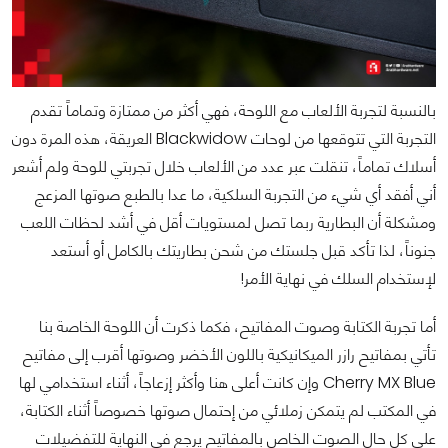
بالنسبة لتجربة الألعاب مع اللوحة، فهي أكثر من ممتازة وتماماً تقدم
التجربة التي تتوقعها من لوحات Blackwidow العريقة، هذه المرة دون
أسلاك تماماً، تنقلت عبر عدد من الألعاب خلال تجربتي للوحة ولم أشعر
أني أفقد أي شيء من التجربة السلكية، ما عدا بالطبع صوتها المزعج
ومشكلة أن البطارية ربما تصل لمستويات أقل في أشد لحظات اللعب
جنوناً، لذا تأكد قبل جلستك من شحن بطاريتك بالكامل أو أستعد
لإستخدام السلك في نهاية الأمر!
أما تجربة الكتابة وصوت المفاتيح، فكما ذكرت أن اللوحة الخاصة بنا
تأتي بمفاتيح رازر الميكانيكية باللون الأخضر وصوتها أقرب إلى مفاتيح
Cherry MX Blue وإن كانت أعلى هنا وأكثر إزعاجاً، أثناء استخدامي لها
في المكتب لم يتمكن زملائي من إحتمال صوتها خصوصاً أثناء الكتابة،
على كل حال الصوت الخاص بالمفاتيح يرجع في النهاية للتفضيلات