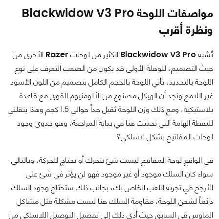
مواصفات اللوحة Blackwidow V3 Pro
ونظرة أقرب
تُشبه
Blackwidow V3 Pro
الكثير من لوحات
Razer
الأخرى من
حيث التصميم، للوهلة الأولى قد يكون من الصعب التعرف على نوع
اللوحة بالتحديد، تأتي اللوحة بالحجم الكامل بتصميم من اللون الأسود
غير اللامع ونجد أن الهيكل مصنوع من الألومنيوم القوى مع قاعدة
بلاستيكية، ومع ذلك وزن اللوحة ثقيل جداً حوالي 1.5 كجم وهذا ينقلني
للنقطة الهامة التي تحدثت هنا في بداية المراجعة، وهو جدوى وجود
لوحات المفاتيح بشكل لاسلكي؟
في الواقع لوحة المفاتيح ليست شئ يتحرك أو يحتاج للحركة، وبالتالي
سواء كان السلك موجود أو غير موجود فهو لن يؤثر في شئ على
الأرجح في تجربة اللعب الخاص بك، بجانب ذلك ستحتاج وجود السلك
دائماً لشحن اللوحة، مقاومة السلك هنا ليست مشكلة مثل مشاكل
الماوس في السابق حيث أدي ذلك إلي تفضيل التوصيل اللاسلكي من