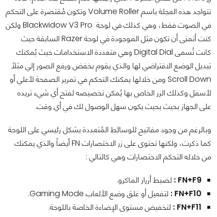
تتواجد هذه العجلة باسم Volume Roller وتكون مُقتصرة على التحكم
في الصوت فقط، وهي كذلك في لوحة Blackwidow V3 Pro ولكن
كنت أتمنى أن تكون مثل الموجودة في لوحة Razer السابقة حيث
كانت تُسمى Digital Dial وهي متعددة الاستخدامات حيث يُمكنك
تبديل الوضع الافتراضي لها والذي يقوم بخفض ورفع الصور إلي مثلاً
Scroll Down ومن خلالها يمكنك التحكم في تمرير الصفحة لأعلي أو
لأسفل وكذلك الزر الخاص بها يُمكن تخصيصه لفتح أي شيء تريده
على الجهاز بحيث بحيث يكون سهل الوصول لك في أي وقت.
وبالرغم من وجود مفاتيح للوسائط المُتعددة بشكل رئيسي على اللوحة
كما ذكرت، ولكنها تحتوى على زر الاختصارات FN أيضاً والذي يمكنك
من خلاله التحكم الاختصارات وهي كالتالي :
FN+F9 :
لضبط أزرار الماكرو.
FN+F10 :
لتفعيل أو غلق وضع الألعاب Gaming Mode.
FN+F11 :
لتخفيض مستوى الإضاءة الخاصة باللوحة.