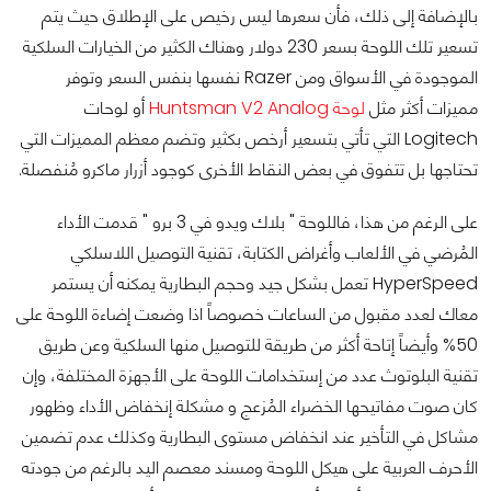
بالإضافة إلى ذلك، فأن سعرها ليس رخيص على الإطلاق حيث يتم
تسعير تلك اللوحة بسعر 230 دولار وهناك الكثير من الخيارات السلكية
الموجودة في الأسواق ومن Razer نفسها بنفس السعر وتوفر
مميزات أكثر مثل
لوحة Huntsman V2 Analog
أو لوحات
Logitech التي تأتي بتسعير أرخص بكثير وتضم معظم المميزات التي
تحتاجها بل تتفوق في بعض النقاط الأخرى كوجود أزرار ماكرو مُنفصلة.
على الرغم من هذا، فاللوحة " بلاك ويدو في 3 برو " قدمت الأداء
المُرضي في الألعاب وأغراض الكتابة، تقنية التوصيل اللاسلكي
HyperSpeed تعمل بشكل جيد وحجم البطارية يمكنه أن يستمر
معاك لعدد مقبول من الساعات خصوصاً اذا وضعت إضاءة اللوحة على
50% وأيضاً إتاحة أكثر من طريقة للتوصيل منها السلكية وعن طريق
تقنية البلوتوث عدد من إستخدامات اللوحة على الأجهزة المختلفة، وإن
كان صوت مفاتيحها الخضراء المُزعج و مشكلة إنخفاض الأداء وظهور
مشاكل في التأخير عند انخفاض مستوى البطارية وكذلك عدم تضمين
الأحرف العربية على هيكل اللوحة ومسند معصم اليد بالرغم من جودته