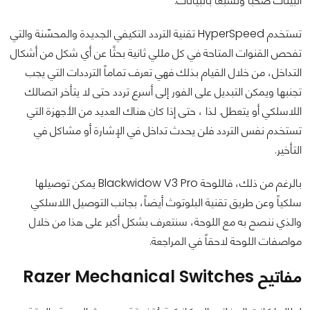
البيئات صخبًا وتشبعًا بالبيانات.
تستخدم HyperSpeed تقنية التردد التكيفي الجديدة والمحسّنة والتي
تفحص القنوات المتاحة في كل مللي ثانية بحثًا عن أي شكل من أشكال
التداخل، من خلال القيام بذلك فهي تعرف تماماً الترددات التي يجب
تجنبها ويمكن التبديل على الفور إلى أسرع تردد حتى لا يتأخر اتصالك
اللاسلكي أو يتعطل. لذا ، حتى إذا كان هناك العديد من الأجهزة التي
تستخدم نفس التردد فلن يحدث تداخل في الإشارة أو مشاكل في
التأخير.
بالرغم من ذلك، فاللوحة Blackwidow V3 Pro يمكن توصيلها
سلكياً وعن طريق تقنية البلوتوث أيضاً، بجانب التوصيل اللاسلكي
والذي ننصح به مع اللوحة، سنتعرف بشكل أكبر على هذا من خلال
مواصفات اللوحة لاحقاً في المراجعة.
مفاتيح Razer Mechanical Switches