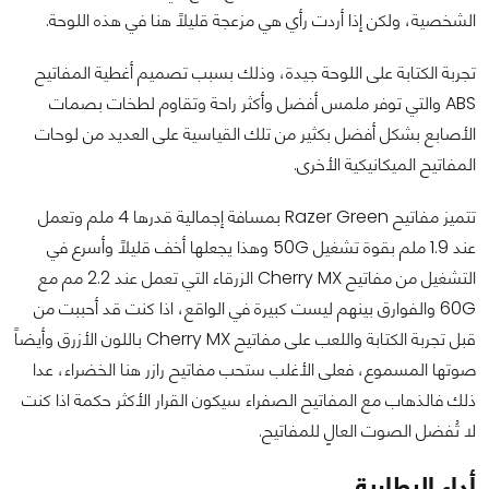
الشخصية، ولكن إذا أردت رأي هي مزعجة قليلاً هنا في هذه اللوحة.
تجربة الكتابة على اللوحة جيدة، وذلك بسبب تصميم أغطية المفاتيح
ABS والتي توفر ملمس أفضل وأكثر راحة وتقاوم لطخات بصمات
الأصابع بشكل أفضل بكثير من تلك القياسية على العديد من لوحات
المفاتيح الميكانيكية الأخرى.
تتميز مفاتيح Razer Green بمسافة إجمالية قدرها 4 ملم وتعمل
عند 1.9 ملم بقوة تشغيل 50G وهذا يجعلها أخف قليلاً وأسرع في
التشغيل من مفاتيح Cherry MX الزرقاء التي تعمل عند 2.2 مم مع
60G والفوارق بينهم ليست كبيرة في الواقع، اذا كنت قد أحببت من
قبل تجربة الكتابة واللعب على مفاتيح Cherry MX باللون الأزرق وأيضاً
صوتها المسموع، فعلى الأغلب ستحب مفاتيح رازر هنا الخضراء، عدا
ذلك فالذهاب مع المفاتيح الصفراء سيكون القرار الأكثر حكمة اذا كنت
لا تُفضل الصوت العالٍ للمفاتيح.
أداء البطارية