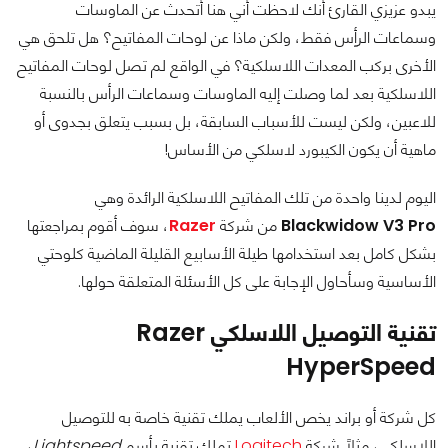
يبدو عزيزي القارئ أنك لاحظت أني هنا أتحدث عن الماوسات
وسماعات الرأٍس فقط، ولكن ماذا عن لوحات المفاتيح؟ هل تلحق هي
الأخرى بركب المعدات اللاسلكية؟ في الواقع لم تصل لوحات المفاتيح
اللاسلكية بعد لما وصلت إليه الماوسات وسماعات الرأس بالنسبة
للاعبين، ولكن ليست للأسباب السابقة، بل بسبب يتعلق بجدوى أو
ماهية أن يكون الكيبورد لاسلكي من الأساس!
اليوم لدينا واحدة من تلك المفاتيح اللاسلكية الرائدة وهي
Blackwidow V3 Pro
من شركة
Razer
، سوف أقوم بمراجعتها
بشكل كامل بعد استخدامها طيلة الأسابيع القليلة الماضية كلوحتي
الأساسية وسأحاول الإجابة على كل الأسئلة المتعلقة حولها.
تقنية التوصيل اللاسلكي Razer
HyperSpeed
كل شركة أو براند يخص الألعاب يملك تقنية خاصة به للتوصيل
اللاسلكي، مثلاً شركة
Logitech
تملك تقنية بأسم
Lightspeed
،