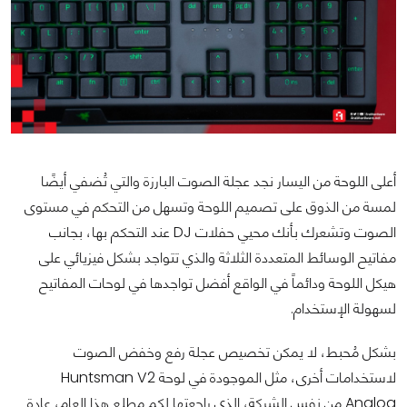
أعلى اللوحة من اليسار نجد عجلة الصوت البارزة والتي تُضفي أيضًا
لمسة من الذوق على تصميم اللوحة وتسهل من التحكم في مستوى
الصوت وتشعرك بأنك محيي حفلات DJ عند التحكم بها، بجانب
مفاتيح الوسائط المتعددة الثلاثة والذي تتواجد بشكل فيزيائي على
هيكل اللوحة ودائماً في الواقع أفضل تواجدها في لوحات المفاتيح
لسهولة الإستخدام.
بشكل مُحبط، لا يمكن تخصيص عجلة رفع وخفض الصوت
لاستخدامات أخرى، مثل الموجودة في لوحة Huntsman V2
Analog من نفس الشركة، الذي راجعتها لكم مطلع هذا العام، عادة