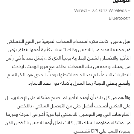
Wired - 2.4 Ghz Wireless -
Bluetooth
قبل عامين، كانت فكرة استخدام المعدات الطرفية من النوع اللاسلكي
غير محببة للعديد من اللاعبين وذلك لأسباب كثيرة أهمها يتعلق بزمن
التأخير والاضطرار لشحن البطارية يومياً الذي كان يُمثل صداعاً في رأس
من يمتلك واحدة من تلك المعدات آنذاك، مع مرور الوقت، ازدادت
البطاريات اتساعاً، لم يعد الحاجة لشحنها يومياً، المدى هو الأخر اتسع
وأصبح يغطي الغرفة ربما المنزل بأكمله دون فقد الإشارة.
والأهم من كل ذلك أن أزمنة التأخير لم تصبح مشكلة على الإطلاق، بل
على العكس أصبحت أفضل حتى من التوصيل السلكي، بالأخص
الماوسات التي وفر التوصيل اللاسلكي لها حرية أكبر في الحركة وحررها
من مشكلة مقاومة السلك التي كانت تمثل أزمة للاعبين بالأخص الذي
يحبون اللعب على DPI مُنخفض.