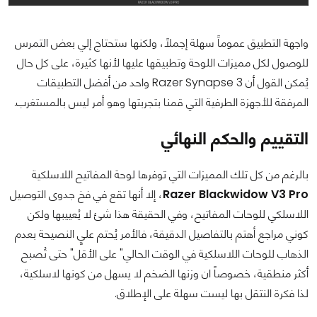
واجهة التطبيق عموماً سهلة إجملاً، ولكنها ستحتاج إلي بعض التمرس
للوصول لكل مميزات اللوحة وتطبيقها عليها لأنها كثيرة، على كل حال
يُمكن القول أن Razer Synapse 3 واحد من أفضل التطبيقات
المرفقة للأجهزة الطرفية التي قمنا بتجربتها وهو أمر ليس بالمستغرب.
التقييم والحكم النهائي
بالرغم من كل تلك المميزات التي توفرها لوحة المفاتيح اللاسلكية
Razer Blackwidow V3 Pro
، إلا أنها تقع في فخ جدوى التوصيل
اللاسلكي للوحات المفاتيح، وفي الحقيقة هذا شئ لا يُعييبها ولكن
كوني مراجع أهتم بالتفاصيل الدقيقة، فالأمر يُحتم عليٍ النصيحة بعدم
الذهاب للوحات اللاسلكية في الوقت الحالي" على الأقل" حتى تُصبح
أكثر منطقية، خصوصاً ان وزنها الضخم لا يسهل من كونها لاسلكية،
لذا فكرة النتقل بها ليست سهلة على الإطلاق.