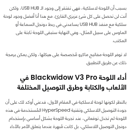
بسبب أن اللوحة لاسلكية، فهي تفتقر إلى وجود
الـ USB HUB، ولكن
أنت لن تحصل على كل شئ عزيزي القارئ، مع هذا أنا أفضل وجود لوحة
سلكية مع منفذ USB HUB يساعدني في ربط دونجل السماعة أو
الماوس على سبيل المثال، وفي النهاية ستبقى اللوحة ثابتة على
المكتب.
لا توفر اللوحة مفاتيح ماكرو مُخصصة على هيكلها، ولكن يمكن برمجة
ذلك عن طريق التطبيق.
أداء اللوحة Blackwidow V3 Pro في
الألعاب والكتابة وطرق التوصيل المختلفة
بالنظر لكونها لوحة لاسلكية في المقام الأول، فدعني أوكد لك على أن
جودة التوصيل اللاسلكي وتقنية HyperSpeed المُستخدمة في هذه
اللوحة لم تخذل توقعاتي، عند تجربة اللوحة بشكل أساسي بإستخدام
دونجل التوصيل اللاسلكي، بل كانت مُبهرة عندما يتعلق الأمر بالأداء