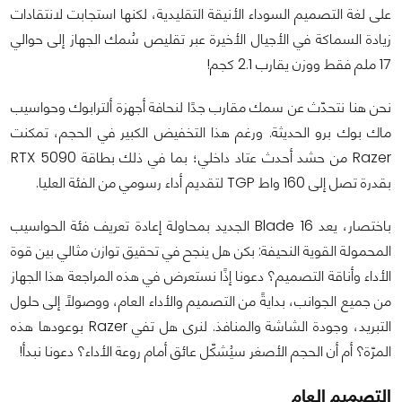
على لغة التصميم السوداء الأنيقة التقليدية، لكنها استجابت لانتقادات
زيادة السماكة في الأجيال الأخيرة عبر تقليص سُمك الجهاز إلى حوالي
17 ملم فقط ووزن يقارب 2.1 كجم!
نحن هنا نتحدّث عن سمك مقارب جدًا لنحافة أجهزة ألترابوك وحواسيب
ماك بوك برو الحديثة. ورغم هذا التخفيض الكبير في الحجم، تمكنت
Razer من حشد أحدث عتاد داخلي؛ بما في ذلك بطاقة RTX 5090
بقدرة تصل إلى 160 واط TGP لتقديم أداء رسومي من الفئة العليا.
باختصار، يعد Blade 16 الجديد بمحاولة إعادة تعريف فئة الحواسيب
المحمولة القوية النحيفة: بكن هل ينجح في تحقيق توازن مثالي بين قوة
الأداء وأناقة التصميم؟ دعونا إذًا نستعرض في هذه المراجعة هذا الجهاز
من جميع الجوانب، بدايةً من التصميم والأداء العام، ووصولًا إلى حلول
التبريد، وجودة الشاشة والمنافذ. لنرى هل تفي Razer بوعودها هذه
المرّة؟ أم أن الحجم الأصغر سيُشكّل عائق أمام روعة الأداء؟ دعونا نبدأ!
التصميم العام