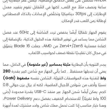
NVIDIA لتحصل على بعض الدقائق الإضافية، ليصل عمر البطّارية إلى
ساعة ونصف مثلًا مع اللعب. لكنها في المُقابل تقوم بتقييد معدل
الإطارات إلى 30fps ديناميكيًا وتخفّض الإعدادات بالذكاء الاصطناعي
لإطالة زمن اللعب قدر الإمكان.
يقوم الجهاز تلقائيًا أيضًا بخفض تردد الشاشة إلى 60Hz عند فصل
الشاحن مما يساعد في توفير الطاقة. هذه الحلول الذكية، بالإضافة إلى
كفاءة معمارية Zen4+/Zen5 من AMD، جعلت Blade 16 يتفوّق
في مجال كان تقليديًا نقطة ضعف لحواسيب الألعاب.
يجدر التنويه بأن البطارية
مثبتة بمسامير (غير ملحومة)
في الداخل، مما
يعني أن تبديلها مستقبلاً . كما يأتي الجهاز مع شاحن كبير بقدرة
280
واط
لتغذية هذه المواصفات القويّة، الشاحن نفسه
مضغوط (GaN)
نسبيًا وأخف من شواحن الأجيال الماضية، لكنه لا يزال يزن حوالي 0.8
كجم. يمكن أيضًا شحن الجهاز عبر منفذ USB-C بقدرة محدودة (حتى
100 واط تقريبًا) للاستخدام الخفيف بفضل دعم Power Delivery،
وهذا خيار مناسب إذا كنت تحمل معك شاحن واحد مشترك لعدة أجهزة