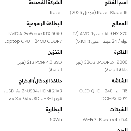
اسم المُنتج
الشركة المُصنّعة
Razer Blade 16 (موديل 2025)
Razer
المعالج
البطاقة الرسومية
NVIDIA GeForce RTX 5090
AMD Ryzen AI 9 HX 370 (12
نواة / 24 خيط - حتى 5.1GHz)
Laptop GPU - 24GB GDDR7
الذاكرة
التخزين
32GB LPDDR5x-8000 (غير
2TB PCIe 4.0 SSD (قابل
قابلة للترقية)
للترقية)
الشاشة
منافذ الإدخال/الإخراج
3×USB-A، 2×USB4، HDMI 2.1،
16” OLED QHD+ 240Hz -
DCI-P3 100%
قارئ SD UHS-II، منفذ 3.5 مم
الشبكات
البطارية
90Wh
Wi-Fi 7، Bluetooth 5.4
الوزن