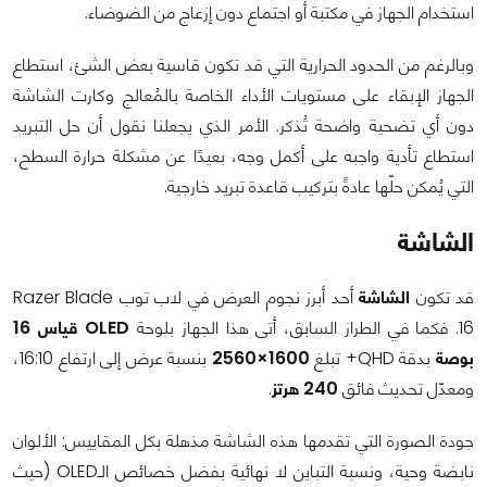
استخدام الجهاز في مكتبة أو اجتماع دون إزعاج من الضوضاء.
وبالرغم من الحدود الحرارية التي قد تكون قاسية بعض الشئ، استطاع
الجهاز الإبقاء على مستويات الأداء الخاصة بالمُعالج وكارت الشاشة
دون أي تضحية واضحة تُذكر. الأمر الذي يجعلنا نقول أن حل التبريد
استطاع تأدية واجبه على أكمل وجه، بعيدًا عن مشكلة حرارة السطح،
التي يُمكن حلّها عادةً بتركيب قاعدة تبريد خارجية.
الشاشة
قد تكون
الشاشة
أحد أبرز نجوم العرض في لاب توب Razer Blade
16. فكما في الطراز السابق، أتى هذا الجهاز بلوحة
OLED قياس 16
بوصة
بدقة QHD+ تبلغ
1600×2560
بنسبة عرض إلى ارتفاع 16:10،
ومعدّل تحديث فائق
240 هرتز
.
جودة الصورة التي تقدمها هذه الشاشة مذهلة بكل المقاييس: الألوان
نابضة وحية، ونسبة التباين لا نهائية بفضل خصائص الـOLED (حيث