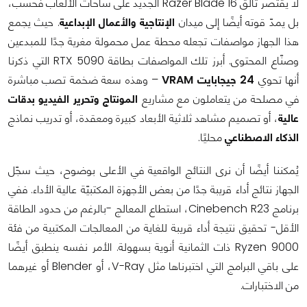
لا يقتصر تألق Razer Blade 16 الجديد على ساحات الألعاب فحسب،
بل يمدّ قوته أيضًا إلى ميدان
الإنتاجية والأعمال الإبداعية
. حيث يجمع
هذا الجهاز مواصفات تجعله محطة عمل محمولة مغرية جدًا للمبدعين
وصنّاع المحتوى. أبرز تلك المواصفات بطاقة RTX 5090 التي ذكرنا
أنها تحوي
24 جيجابايت VRAM
– وهذه سعة ضخمة تصب مباشرة
في مصلحة من يتعاملون مع مشاريع
المونتاج وتحرير الفيديو بدقات
عالية
، أو تصميم مشاهد ثلاثية الأبعاد كبيرة ومعقدة، أو تدريب نماذج
الذكاء الاصطناعي
محليًا.
يُمكننا أيضًا أن نرى النتائج الواقعية في الأعلى بوضوح، حيث سجّل
الجهاز نتائج أداء قريبة جدًا من بعض الأجهزة المكتبيّة عالية الأداء. ففي
برنامج Cinebench R23، استطاع المعالج -بالرغم من حدود الطاقة
الأقل- تحقيق نتيجة أداء قريبة للغاية من المعالجات المكتبية من فئة
Ryzen 9000 ذات الثمانية أنوية بسهولة. الأمر نفسه ينطبق أيضًا
على باقي البرامج التي اختبرناها مثل V-Ray، أو Blender أو غيرهما
من الاختبارات.