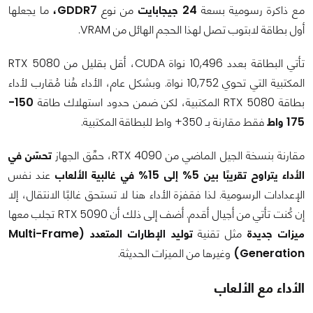
مع ذاكرة رسومية بسعة
24 جيجابايت
من نوع
GDDR7،
ما يجعلها
أول بطاقة لابتوب تصل لهذا الحجم الهائل من VRAM.
تأتي البطاقة بعدد 10,496 نواة CUDA، أقل بقليل من RTX 5080
المكتبية التي تحوي 10,752 نواة. وبشكل عام، الأداء هُنا مُقارب لأداء
بطاقة RTX 5080 المكتبية، لكن ضمن حدود استهلاك طاقة
150-
175 واط
فقط مقارنة بـ 350+ واط للبطاقة المكتبية.
مقارنة بنسخة الجيل الماضي من RTX 4090، حقّق الجهاز
تحسّن في
الأداء يتراوح تقريبًا بين 5% إلى 15% في غالبية الألعاب
عند نفس
الإعدادات الرسومية. لذا فقفزة الأداء هنا لا تستحق غالبًا الانتقال، إلا
إن كُنت تأتي من أجيال أقدم. أضف إلى ذلك أن RTX 5090 تجلب معها
ميزات جديدة
مثل تقنية
توليد الإطارات المتعدد (Multi-Frame
Generation)
وغيرها من الميزات الحديثة.
الأداء مع الألعاب