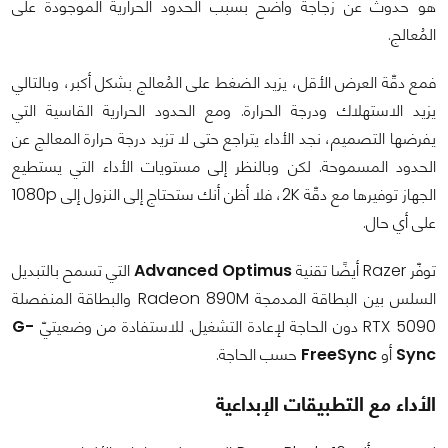
هو حدوث عن زجاجة واضح بسبب الحدود الحرارية الموجودة على
المُعالج.
فمع دقّة العرض الأقل، يزيد الضغط على المُعالج بشكل أكبر، وبالتالي
يزيد الاستهلاك ودرجة الحرارة. ومع الحدود الحرارية القاسية التي
يفرضها التصميم، نجد الأداء يتراجع حتى لا تزيد درجة حرارة المعالج عن
الحدود المسموحة. لكن وبالنظر إلى مستويات الأداء التي يستطيع
الجهاز توفيرها مع دقّة 2K، فلا أظن أنك ستحتاج إلى النزول إلى 1080p
على أي حال.
توفّر Razer أيضًا تقنية
Advanced Optimus
التي تسمح بالتبديل
السلس بين البطاقة المدمجة Radeon 890M والبطاقة المنفصلة
RTX 5090 دون الحاجة لإعادة التشغيل. للاستفادة من وضعيتيّ
G-
Sync
أو
FreeSync
حسب الحاجة.
الأداء مع التطبيقات الإبداعية