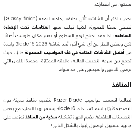
ستكون في انتظارك.
يجدر بالذكر أن الشاشة تأتي بطبقة زجاجية لامعة (Glassy finish)
تضفي عمقًا للصورة، لكنها تجلب معها
انعكاسات تحت الإضاءة
الساطعة
؛ لذا فقد تحتاج لرفع السطوع أو تغيير مكان جلوسك أحيانًا.
لكن وبغض النظر عن أي شئٍ آخر، تُعد شاشة Blade 16 2025 واحدة
من
أفضل الشاشات المتاحة في فئة الحواسيب المحمولة
حاليًا، حيث
تجمع بين سرعة التحديث العالية، والدقة الممتازة، وجودة الألوان التي
ترضي اللاعبين والمبدعين على حد سواء.
المنافذ
لطالما اتسمت حواسيب Razer Blade بتقديم منافذ حديثة دون
التضحية كثيرًا بالسماكة، لذا فـ Blade 16 يستمر بهذا التقليد مع بعض
التحسينات الطفيفة. يضم الجهاز تشكيلة
سخية من المنافذ
توزعت على
جانبيه لتسهيل الوصول إليها، بالشكل التالي>