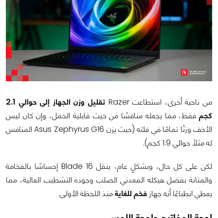
من ناحية أخرى، استطاعت Razer
تقليل وزن الجهاز إلى حوالي 2.1
كجم
فقط، مما يجعله منافسًا من حيث قابلية الحمل، وإن كان ليس
الأخف وزنًا تمامًا في فئته (حيث يزن Asus Zephyrus G16 المنافس
له مثلًا حوالي 1.9 كجم).
لكن على كل حال، وبشكلٍ عام، ينقل Blade 16 إحساسًا بالفخامة
والمتانة بفضل هيكله المعدني الصلب وجودة التشطيب العالية، مما
يعطي انطباعًا أنه جهاز
فخم للغاية
منذ اللحظة الأولى.
لوحة المفاتيح ولوحة اللمس