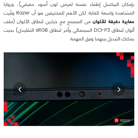
بإمكان البيكسل إطفاء نفسه لعرض لون أسود حقيقي)، وزوايا
المشاهدة واسعة للغاية. لكن الأهم للمحترفين هو أن Razer وفّرت
معايرة دقيقة للألوان
من المصنع مع خيارين لنطاق الألوان (ملف
ألوان لنطاق DCI-P3 السينمائي وآخر لنطاق sRGB التقليدي) بحيث
يمكنك التبديل بينهما وفق المهمة.