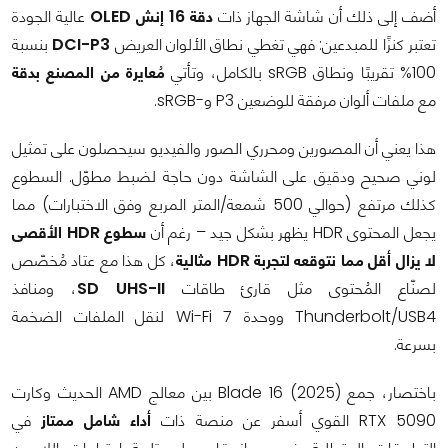
أضف إلى ذلك أن شاشة الجهاز ذات
دقة 16 إنش OLED
عالية الجودة
تعتبر كنزًا للمبدعين: فهي تغطي نطاق الألوان العريض
DCI-P3
بنسبة
100% تقريبًا ونطاق sRGB بالكامل، وتأتي
مُعايرة من المصنع بدقة
مع ملفات ألوان مرفقة للوضعين P3 و-sRGB.
هذا يعني أن المصورين ومحرري الصور والفيديو سيحصلون على تمثيل
لوني صحيح ودقيق على الشاشة دون حاجة لضبط مطوّل. السطوع
كذلك مرتفع (حوالي 500 شمعة/المتر المربع وفق الاختبارات) مما
يجعل المحتوى HDR يظهر بشكل جيد – رغم أن
سطوع HDR الأقصى
لا يزال أقل مما نتوقعه لتجربة HDR مثالية
، كل هذا مع عتاد مُخصّص
لصنّاع المُحتوى مثل قارئ طاقات
SD UHS-II
، ومنافذ
Thunderbolt/USB4 ووحدة Wi-Fi 7 لنقل الملفات الضخمة
بسرعة.
باختصار، جمع Blade 16 (2025) بين معالج AMD الحديث وكارت
RTX 5090 القوي أسفر عن منصة ذات
أداء شامل ممتاز
في