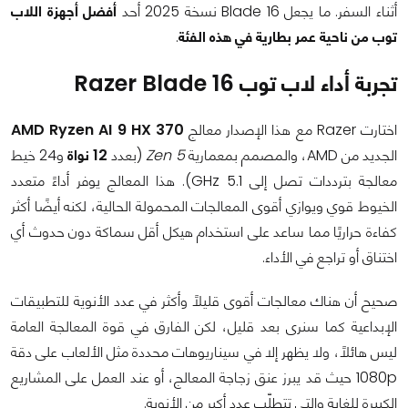
أثناء السفر. ما يجعل Blade 16 نسخة 2025 أحد
أفضل أجهزة اللاب
توب من ناحية عمر بطارية في هذه الفئة
.
تجربة أداء لاب توب Razer Blade 16
اختارت Razer مع هذا الإصدار معالج
AMD Ryzen AI 9 HX 370
الجديد من AMD، والمصمم بمعمارية
Zen 5
(بعدد
12 نواة
و24 خيط
معالجة بترددات تصل إلى 5.1 GHz). هذا المعالج يوفر أداءً متعدد
الخيوط قوي ويوازي أقوى المعالجات المحمولة الحالية، لكنه أيضًا أكثر
كفاءة حراريًا مما ساعد على استخدام هيكل أقل سماكة دون حدوث أي
اختناق أو تراجع في الأداء.
صحيح أن هناك معالجات أقوى قليلًا وأكثر في عدد الأنوية للتطبيقات
الإبداعية كما سنرى بعد قليل، لكن الفارق في قوة المعالجة العامة
ليس هائلًا، ولا يظهر إلا في سيناريوهات محددة مثل الألعاب على دقة
1080p حيث قد يبرز عنق زجاجة المعالج، أو عند العمل على المشاريع
الكبيرة للغاية والتي تتطلّب عدد أكبر من الأنوية.