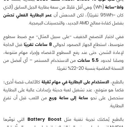
واط-ساعة
(Wh) وهي أقل قليلًا من سعة بطارية الجيل السابق (الذي
كان ~95Wh تقريبًا)، لكن المدهش أن
عمر البطارية الفعلي تحسّن
بفضل كفاءة معالج AMD الجديد، والتحسينات البرمجية.
ففي اختبار التصفح الخفيف -على سبيل المثال- مع ضبط سطوع
متوسط، استطاع الجهاز الصمود لحوالي
8 ساعات تقريبًا
قبل الحاجة
لإعادة الشحن. حتى عند رفع السطوع لأقصاه وإجراء مهام متنوعة،
وصلنا لحدود
5.5 ساعات
من الاستخدام المستمر – أي أفضل من
النسخة الماضية بنسبة 20-22% تقريبًا.
بالطبع،
الاستخدام على البطارية في مهام ثقيلة
كالألعاب قصة أخرى؛
فكما هو متوقع، عند تشغيل لعبة حديثة بإعدادات عالية على البطارية
ستحصل على نحو
ساعة إلى ساعة وربع
من اللعب قبل أن تفرغ
البطارية.
بالطبع يُمكنك تجربة تقنية مثل
Battery Boost
التي توفّرها