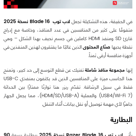
في الحقيقة، هذه التشكيلة تجعل
لاب توب Blade 16 نسخة 2025
متفوقًا على كثير من المنافسين في عدد المنافذ، وخاصة مع إدراج
قارئ SD ومنفذ HDMI كاملين في جسم نحيف بهذا الشكل – وهي
نقطة يحبها
صنّاع المحتوى
الذين غالبًا ما يفتقرون لهذين المنفذين في
أجهزة منافسة أرقى ثمناً.
إنها
مجموعة منافذ شاملة
تغنيك عن قطع التوسع إلى حد كبير، وتمنح
هذا الحاسب ميزة على المنافسين الذين قد يكتفون بمنفذي USB-C
فقط في سبيل الرشاقة. تقدّم ريزر هنا توازنًا ممتازًا بين الحداثة
(USB4/Wi-Fi 7) والعملية (HDMI/SD/USB-A)، مما يجعل الجهاز
جاهزًا لأي مهمة توصيل أو نقل بيانات أثناء التنقل.
البطارية
يأتي
لاب توب Razer Blade 16 نسخة 2025
ببطارية بسعة
90