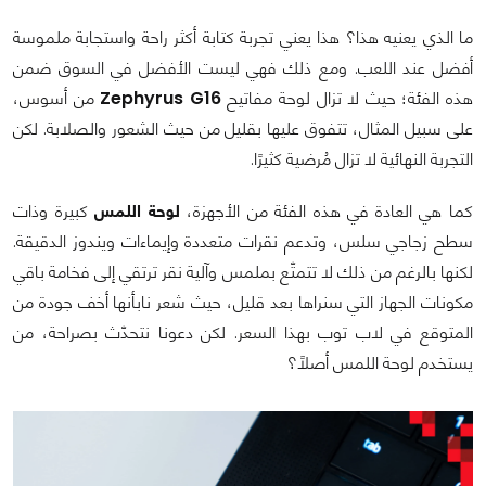
ما الذي يعنيه هذا؟ هذا يعني تجربة كتابة أكثر راحة واستجابة ملموسة
أفضل عند اللعب. ومع ذلك فهي ليست الأفضل في السوق ضمن
هذه الفئة؛ حيث لا تزال لوحة مفاتيح
Zephyrus G16
من أسوس،
على سبيل المثال، تتفوق عليها بقليل من حيث الشعور والصلابة. لكن
التجربة النهائية لا تزال مُرضية كثيرًا.
كما هي العادة في هذه الفئة من الأجهزة،
لوحة اللمس
كبيرة وذات
سطح زجاجي سلس، وتدعم نقرات متعددة وإيماءات ويندوز الدقيقة.
لكنها بالرغم من ذلك لا تتمتّع بملمس وآلية نقر ترتقي إلى فخامة باقي
مكونات الجهاز التي سنراها بعد قليل، حيث شعر نابأنها أخف جودة من
المتوقع في لاب توب بهذا السعر. لكن دعونا نتحدّث بصراحة، من
يستخدم لوحة اللمس أصلًا؟