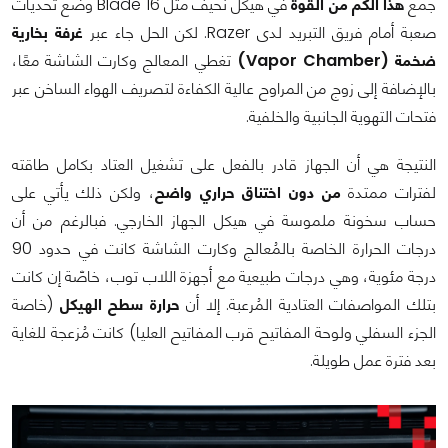
جمع
هذا الكم من القوة
في هيكل نحيف مثل Blade 16 وضع تحديات
صعبة أمام فريق التبريد لدى Razer. لكن الحل جاء عبر
غرفة بخارية
ضخمة (Vapor Chamber)
تغطي المعالج وكارت الشاشة معًا،
بالإضافة إلى زوج من المراوح عالية الكفاءة لتصريف الهواء الساخن عبر
فتحات التهوية الجانبية والخلفية.
النتيجة هي أن الجهاز قادر بالفعل على تشغيل العتاد بكامل طاقته
لفترات ممتدة
من دون اختناق حراري واضح
، ولكن ذلك يأتي على
حساب سخونة ملموسة في هيكل الجهاز الخارجي. فبالرغم من أن
درجات الحرارة الخاصة بالمُعالج وكارت الشاشة كانت في حدود 90
درجة مئوية، وهي درجات طبيعية مع أجهزة اللاب توب، خاصّة إن كانت
بتلك المواصفات العتادية المُرعبة. إلا أن
حرارة سطح الهيكل
(خاصة
الجزء السفلي ولوحة المفاتيح قرب المفاتيح العليا) كانت مُزعجة للغاية
بعد فترة عمل طويلة.