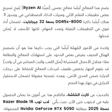
يضم هذا المعالج أيضًا معالج عصبي (ميزّة
Ryzen AI
) يُتيح تسريع
بعض تطبيقات التعلم الآلي وميزات الذكاء الاصطناعي في ويندوز 11.
هناك أيضًا ذاكرة
DDR5x-8000 بسعة 32 جيجابايت
، لضمان أداء
قوي في التطبيقات الثقيلة وتعدد المهام، لكنها للأسف لا يُمكن
تبديلها.
واحدة من الأمور المُهمّة أيضًًا التي يجب ذكرها هنا هو أن تصميم
الهيكل النحيف يفرض بعض الحدود على استهلاك المعالج والبطاقة
معًا؛ فخلال الأحمال المشتركة (مثل اللعب والبث المباشر في آن واحد)
قد يقوم الجهاز بخفض طفيف لترددات المعالج للحفاظ على درجات
الحرارة ضمن المدى الآمن، وهذه تضحية مقبولة لضمان الاستقرار
الحراري في جهاز بهذا الحجم.
بالحديث عن
كارت الشاشة،
فالكلام هنا عن أقوى ما يمكن الحصول
عليه في لابتوب حتى الآن. حيث يأتي
لاب توب Razer Blade 16
نسخة 2025
ببطاقة
Nvidia GeForce RTX 5090
المحمولة،