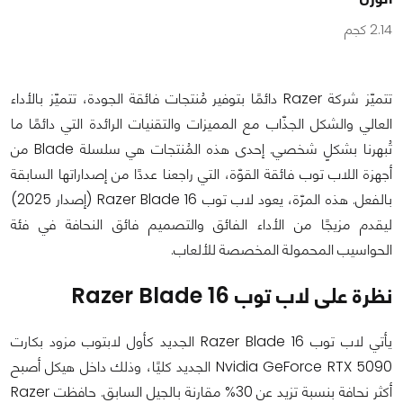
2.14 كجم
تتميّز شركة Razer دائمًا بتوفير مُنتجات فائقة الجودة، تتميّز بالأداء
العالي والشكل الجذّاب مع المميزات والتقنيات الرائدة التي دائمًا ما
تُبهرنا بشكلٍ شخصي. إحدى هذه المُنتجات هي سلسلة Blade من
أجهزة اللاب توب فائقة القوّة، التي راجعنا عددًا من إصداراتها السابقة
بالفعل. هذه المرّة، يعود لاب توب Razer Blade 16 (إصدار 2025)
ليقدم مزيجًا من الأداء الفائق والتصميم فائق النحافة في فئة
الحواسيب المحمولة المخصصة للألعاب.
نظرة على لاب توب Razer Blade 16
يأتي لاب توب Razer Blade 16 الجديد كأول لابتوب مزود بكارت
Nvidia GeForce RTX 5090 الجديد كليًا، وذلك داخل هيكل أصبح
أكثر نحافة بنسبة تزيد عن 30% مقارنة بالجيل السابق. حافظت Razer