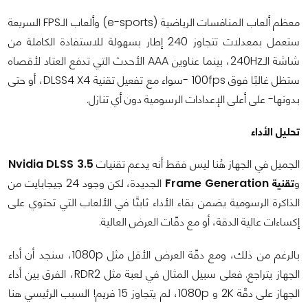
معظم ألعاب المنافسات الرياضية (e-sports) وألعاب الـFPS السريعة
ستعمل بمعدلات تتجاوز 240 إطار بسهولة للاستفادة الكاملة من
شاشة الـ240Hz، بينما عناوين AAA الأحدث التي تدفع العتاد لأقصاه
ستظل غالبًا فوق 100fps -سواء مع تفعيل تقنية DLSS4 X4، أو حتى
بدونها- على أعلى الإعدادات الرسومية دون أي تنازل.
تحليل الأداء
الجميل في الجهاز هُنا ليس فقط أنه يدعم تقنيات
Nvidia DLSS 3.5
و
تقنية Frame Generation
الجديدة، لكن وجود 24 جيجابايت من
الذاكرة الرسومية يضمن بقاء الأداء ثابتًا في الألعاب التي تحتوي على
إكساءات عالية الدقة، أو مع دقّات العرض العالية.
بالرغم من ذلك، ومع دقّة العرض الأقل مثل 1080p، سنجد أن أداء
الجهاز يتراجع. فعلى سبيل المثال في لعبة مثل RDR2، الفرق بين أداء
الجهاز على دقّة 2K و 1080p، لم يتجاوز 15 فريم! السبب الرئيسي هنا