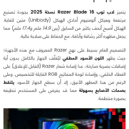
يتميز
لاب توب Razer Blade 16 نسخة 2025
بجودة تصنيع
مرتفعة وهيكل ألومنيوم أحادي الهيكل (Unibody) متين للغاية.
الهيكل أصبح أنحف بكثير من السابق (بين
14.9 ملم و17.4 ملم
) مما
يجعل مظهره أكثر رشاقة وأناقة، مع الحفاظ على صلابة عالية.
التصميم العام بسيط على نهج Razer المعروف مع هذه الأجهزة؛
حيث يظهر
اللون الأسود المطفي
ليُغلّف الجهاز بالكامل بدون أية
إضافات بصرية صارخة، عدا إضاءة شعار Razer (القابل للإغلاق) على
الغطاء الخلفي، وإضاءة لوحة المفاتيح RGB القابلة للتخصيص. وعلى
الرغم من هذا المظهر الأنيق، إلا أن سطح الجهاز الأسود
يلتقط
بصمات الأصابع بسهولة
مما قد يفرض على المستخدم تنظيفه
بصورة منتظمة.