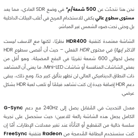
نحن هنا نتحدّث عن
500 شمعة/م²
في وضع SDR العادي، مما يعد
مستوى سطوع عالي
يكفي للاستخدام المريح في أغلب البيئات الداخلية
بل وحتى تحت ضوء الشمس غير المباشر.
الشاشة معتمدة كتقنية
HDR400
نظريًا، لكنها
مع الأسف ليست
الأكثر إبهارًا في محتوى HDR
الفعلي – حيث أن أقصى سطوع HDR
يصل لحوالي 600 شمعة تقريبًا في البقع المضيئة، وهو أقل من
بعض الشاشات المنافسة أو شاشات Mini-LED، ما يعني أن المشاهد
ذات النطاق الديناميكي العالي لن تظهر بتألق كبير جدًا. ومع ذلك، يبقى
دعم HDR إضافة جيدة إن كنت تشاهد فيلمًا أو تلعب لعبة HDR بشكل
عرضي.
معدل التحديث في المُقابل يصل إلى 240Hz مع دعم
G-Sync
الكامل يجعل هذه الشاشة رائعة للاعبين؛ حيث ستحصل على تجربة
سلسة خالية من التقطيع أو التأتأة عند تغير معدلات الإطارات. أمّا إن
كنت ستستخدم البطاقة المُدمجة من
Radeon
فتقنية
FreeSync