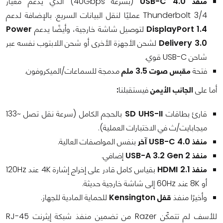
منفذ USB-C 4.0
(بسرعة 40Gbps) الذي يدعم معيار
Thunderbolt 3/4 عمليًا لنقل البيانات السريع. بالإضافة لدعم
DisplayPort 1.4
لتوصيل شاشة خارجية، وأيضًا يدعم
Power
Delivery 3.0
لشحن الأجهزة الأخرى أو شحن اللابتوب نفسه عبر
شاحن USB-C قوي.
فتحة
مقبس صوت 3.5 ملم
مدمجة للسماعات/الميكروفون.
أما على
الجانب الأيمن
فيستقبلنا
:
قارئ بطاقات
SD UHS-II
بالحجم الكامل (سرعة نقل تصل ~133
ميجابايت/ث في الاختبارات العملية).
منفذ USB-C 4.0 آخر
بنفس المواصفات العالية.
منفذ USB-A 3.2 Gen 2
إضافي.
منفذ HDMI 2.1
بقياس كامل قادر على إخراج إشارة 4K عند 120Hz
أو 8K عند 60Hz إلى شاشة خارجية حديثة.
وأخيرًا منفذ
قفل Kensington
للحماية المادية للجهاز.
للأسف لم تتمكّن Razer من تضمين منفذ شبكة إيثرنت RJ-45