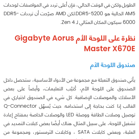
الطويل.ولكن في الوقت الحالي، فإن أعلى تردد في المواصفات لوحدات
AM5 الحالية هو DDR5-5200.لكن AMD صرّحت أن ترددات DDR5-
6000 سيكون المكان المثالي لـ Zen 4.
نظرة على اللوحة الأم Gigabyte Aorus
Master X670E
صندوق اللوحة الأم
يأتي صندوق التعبئة مع مجموعة من الأدواء الأساسية، ستحصل داخل
الصندوق على اللوحة الأم، كُتيّب التعليمات، وأيضاً على بعض
الأسلاك والموصلات الإضافية. كل شيء في الصندوق اختياري في
الغالب إذا كنت بحاجة إلى استخدامه. حيث يُسهّل Q-Connector
توصيل وصلات الطاقة ووصلة LED والوصلات الخاصة بمفتاح إعادة
تشغيل اللوحة، على سبيل المثال. هناك أيضًا بعض كبلات التمديد في
العلبة، وبعض كابلات SATA ، وكابلات الثرمستور، ومجموعة من