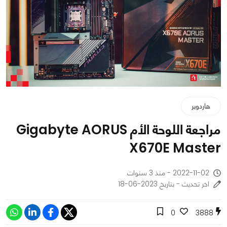
هاردوير
مراجعة اللوحة الأم Gigabyte AORUS
X670E Master
2022-11-02 - منذ 3 سنوات
اخر تحديث - بتاريخ 2023-06-18
0
3888