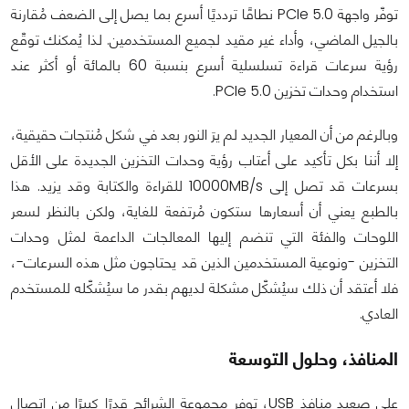
توفّر واجهة PCIe 5.0 نطاقًا تردديًا أسرع بما يصل إلى الضعف مُقارنة
بالجيل الماضي، وأداء غير مقيد لجميع المستخدمين. لذا يُمكنك توقّع
رؤية سرعات قراءة تسلسلية أسرع بنسبة 60 بالمائة أو أكثر عند
استخدام وحدات تخزين PCIe 5.0.
وبالرغم من أن المعيار الجديد لم يرَ النور بعد في شكل مُنتجات حقيقية،
إلا أننا بكل تأكيد على أعتاب رؤية وحدات التخزين الجديدة على الأقل
بسرعات قد تصل إلى 10000MB/s للقراءة والكتابة وقد يزيد. هذا
بالطبع يعني أن أسعارها ستكون مُرتفعة للغاية، ولكن بالنظر لسعر
اللوحات والفئة التي تنضم إليها المعالجات الداعمة لمثل وحدات
التخزين -ونوعية المستخدمين الذين قد يحتاجون مثل هذه السرعات-،
فلا أعتقد أن ذلك سيُشكّل مشكلة لديهم بقدر ما سيُشكّله للمستخدم
العادي.
المنافذ، وحلول التوسعة
على صعيد منافذ USB، توفر مجموعة الشرائح قدرًا كبيرًا من اتصال