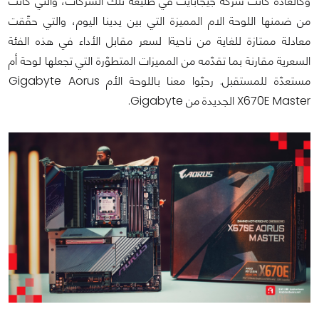
وكالعادة كانت شركة جيجابايت في طليعة تلك الشركات، والتي كانت
من ضمنها اللوحة الام المميزة التي بين يدينا اليوم، والتي حقّقت
معادلة ممتازة للغاية من ناحيةا لسعر مقابل الأداء في هذه الفئة
السعرية مقارنة بما تقدّمه من المميزات المتطوّرة التي تجعلها لوحة أم
مستعدّة للمستقبل. رحبّوا معنا باللوحة الأم Gigabyte Aorus
X670E Master الجديدة من Gigabyte.