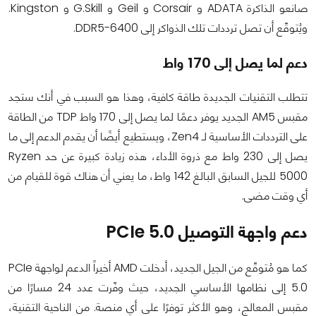
صانعو الذاكرة ADATA و Corsair و Geil و G.Skill و Kingston.
ويُتوقّع أن تصل ترددات تلك الذواكر إلى DDR5-6400.
دعم لما يصل إلى 170 واط
تتطلب التقنيات الجديدة طاقة كافية، وهذا هو السبب في أنك ستجد
مقبس AM5 الجديد يوفر دعمًا لما يصل إلى 170 واط TDP من الطاقة
على الترددات الأساسية لـ Zen4، ويستطيع أيضًا أن يقدم الدعم إلى ما
يصل إلى 230 واط مع ذروة الأداء، هذه زيادة كبيرة عن حد Ryzen
5000 للجيل السابق البالغ 142 واط، ما يعني أن هناك قوة للقيام من
أي وقت مضى.
دعم واجهة التوصيل PCIe 5.0
كما هو مُتوقّع من الجيل الجديد، أدخلت AMD أخيراً الدعم لواجهة PCIe
5.0 إلى نظامها الأساسي الجديد، حيث وفّرت عدد 24 مسارًا من
مقبس المعالج، وهو الأكثر توفرًا على أي منصة. من الناحية التقنية،