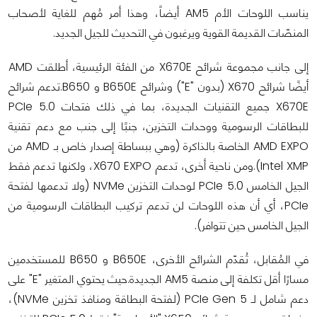
يناسب اللوحات الأم AM5 أيضاً، وهذا أمر مُهم للغاية لأصحاب
المنصّات القديمة القوية ويرغبون في التحديث للجيل الجديد.
إلى جانب مجموعة شرائح X670E من الفئة الرئيسية، أطلقت AMD
أيضًا شرائح X670 (بدون "E") وشرائح B650E و B650.تدعم شرائح
X670E جميع التقنيات الجديدة، بما في ذلك فتحات PCIe 5.0
للبطاقات الرسومية ووحدات التخزين، جنبًا إلى جنب مع دعم تقنية
AMD EXPO الخاصة بالذاكرة (وهي ببساطة إصدار خاص بـ AMD من
Intel XMP).ومن ناحية أخرى، تدعم X670 EXPO، ولكنها تدعم فقط
الجيل الخامس PCIe 5.0 لوحدات التخزين NVMe (ولا تدعمها لفتحة
PCIe، أي أن هذه اللوحات لن تدعم تركيب البطاقات الرسومية من
الجيل الخامس حين تتوافر).
في المُقابل، تُقدّم الشرائح الأخرى، B650E و B650 للمستخدمين
مسارًا أقل تكلفة إلى منصة AM5 الجديدة.حيث يحتوي المتغير "E" على
دعم شامل لـ PCIe Gen 5 (لفتحة البطاقة ومنافذ تخزين NVMe)،