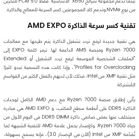
بينما تدعم مجموعة شرائح X650 "الأساسية" فقط PCIe 5.0 للتخزين
من نوع NVMe.وتدعم كلا المجموعتين كسر السرعة للمعالج والذاكرة.
تقنية كسر سرعة الذاكرة AMD EXPO
هي تقنية جديدة لرفع تردد تشغيل الذاكرة يتم طرحها مع معالجات
Ryzen 7000 ومنصة AM5 الداعمة لها. ترمز كلمة EXPO إلى
"الملفات الشخصية الموسعة لرفع تردد التشغيل أو Extended
Profiles for Overclocking"، وإذا كانت هذه التسمية تبدو كثيرًا
مثل تقنية XMP من Intel، فذلك لأن لديهم بالفعل الكثير من القواسم
المُشتركة.
يأتي إطلاق منصة Ryzen 7000 مع دعم AMD الكامل لوحدات
الذاكرة DDR5 على أنظمة سطح المكتب، و AMD EXPO هي مبادرة
سيتخلف عنها بعض صانعي ذاكرة DDR5 DIMM في اليوم الأول من
حياة Ryzen 7000. وكإصدار يحمل علامة AMD للتقنية الشبيهة لما
تُقدّمه XMP من Intel (الآن في الإصدار 3.0)، فإنه يسمح بسهولة،