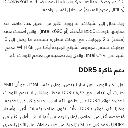
4.0 عبر وحدة المعالجة المركزية، بينما تدعم أيضًا DisplayPort v1.4
(وبالتالي مخرج الفيديو) من خلال نفس الواجهة.
وبالانتقال إلى الشبكات، لا يوجد الكثير من التغيير هنا، خاصة عند
مقارنتها بلوحات B550 المُحدّثة (أو Intel Z690)، والتي أضافت منفذ
(منافذ) 2.5 جيجابت، مع لوحات متطورة تستخدم ما يصل إلى 10
جيجابت. تشتمل مجموعة الشرائح الجديدة أيضًا على Wi-Fi 6E مدمج،
شبيه بحل Intel CNVi، والذي يتم تضمينه في معظم اللوحات الأم.
دعم ذاكرة DDR5
لعل الخبر الوحيد الغير سار للبعض، وعلى عكس Intel، هو أن AMD
اختارت أن تتعامل مع ذاكرة DDR5 فقط. وبالتالي لا تدعم اللوحات
الجديدة ذواكر DDR4 على نظامها الأساسي الجديد.ولكن في الحقيقة،
ونظرًا لأن ذواكر DDR5 بدأت تكون متاحة بكميات أكبر، وأسعار
مُنخفضة أكثر من الماضي (على الرغم من أنها لا تزال أعلى بكثير من
DDR4)، فقد كان هذا اختيارًا جيدًا من جانب AMD، على الأقل للمدى