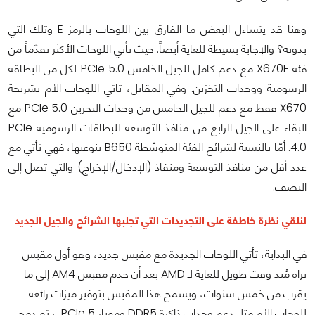
وهنا قد يتساءل البعض ما الفارق بين اللوحات بالرمز E وتلك التي
بدونه؟ والإجابة بسيطة للغاية أيضاً. حيث تأتي اللوحات الأكثر تقدّماً من
فئة X670E مع دعم كامل للجيل الخامس PCIe 5.0 لكل من البطاقة
الرسومية ووحدات التخزين. وفي المقابل، تاتي اللوحات الأم بشريحة
X670 فقط مع دعم للجيل الخامس من وحدات التخزين PCIe 5.0 مع
البقاء على الجيل الرابع من منافذ التوسعة للبطاقات الرسومية PCIe
4.0. أمّا بالنسبة لشرائح الفئة المتوسّطة B650 بنوعيها، فهي تأتي مع
عدد أقل من منافذ التوسعة ومنفاذ (الإدخال/الإخراج) والتي تصل إلى
النصف.
لنلقي نظرة خاطفة على التجديدات التي تجلبها الشرائح والجيل الجديد
في البداية، تأتي اللوحات الجديدة مع مقبس جديد، وهو أول مقبس
نراه مُنذ وقت طويل للغاية لـ AMD بعد أن خدم مقبس AM4 إلى ما
يقرب من خمس سنوات، ويسمح هذا المقبس بتوفير ميزات رائعة
للوحات الأم مثل دعم وحدات ذاكرة DDR5 ومعيار PCIe 5. ، تم دمج