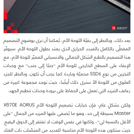
بعد ذلك، وبالنظر إلى بقيّة اللوحة الأم، يُمكننا أن نرى بوضوح التصميم
المغطّى بالكامل بالمبدد الحراري الذي يمتد بطول اللوحة الأم. سيوفّر
هذا التصميم بالطبع الشكل الجمالي والانسيابي المميّز للوحة الأم، مع
الإبقاء على السطح الخارجي للوحة الأم -جنبًا إلى جنب- مع وحدات
التخزين من نوع SSDs محميّة وباردة كما يجب أن تكون. وبالنظر للجزء
العلوي من اللوحة الأ سنرى ذلك أيضًا، حيث توجد مجموعة كبيرة من
زعانف التبريد التي تعمل على الحفاظ على برودة وحدات تنظيم الجهد.
ولكن بشكلٍ عام، فإن خيارات تصميم اللوحة الأم X670E AORUS
Master بسيطة إلى حد، وهو ما يُضفي عليها المزيد من الجمال -على
الأقل بالنسبة لي-، ولكنها في نفس الوقت لا تفتقر إلى الذوق الرفيع.
حيث ستكون هذه اللوحة الأم مناسبة للعديد من المنصّات ذات العتاد