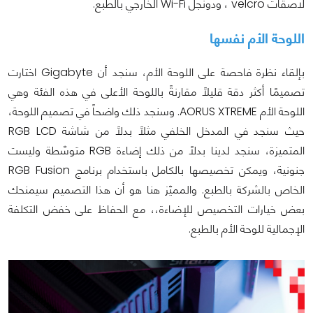
لاصقات velcro ، ودونجل Wi-Fi الخارجي بالطبع.
اللوحة الأم نفسها
بإلقاء نظرة فاحصة على اللوحة الأم، سنجد أن Gigabyte اختارت
تصميمًا أكثر دقة قليلاً مقارنةً باللوحة الأعلى في هذه الفئة وهي
اللوحة الأم AORUS XTREME. وسنجد ذلك واضحاً في تصميم اللوحة،
حيث سنجد في المدخل الخلفي مثلاً بدلاً من شاشة RGB LCD
المتميزة، سنجد لدينا بدلاً من ذلك إضاءة RGB متوسّطة وليست
جنونية، ويمكن تخصيصها بالكامل باستخدام برنامج RGB Fusion
الخاص بالشركة بالطبع. والمميّز هنا هو أن هذا التصميم سيمنحك
بعض خيارات التخصيص للإضاءة،، مع الحفاظ على خفض التكلفة
الإجمالية للوحة الأم بالطبع.