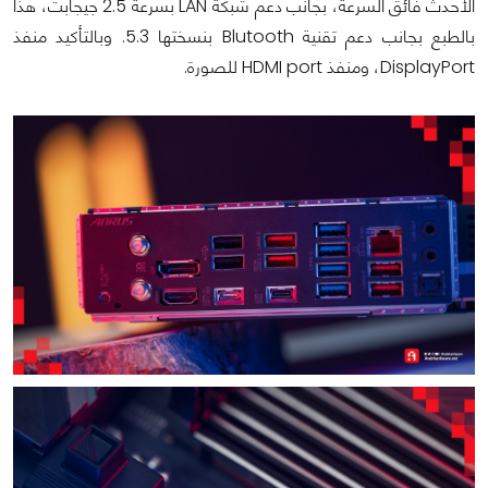
الأحدث فائق السرعة، بجانب دعم شبكة LAN بسرعة 2.5 جيجابت، هذا
بالطبع بجانب دعم تقنية Blutooth بنسختها 5.3. وبالتأكيد منفذ
DisplayPort، ومنفذ HDMI port للصورة.