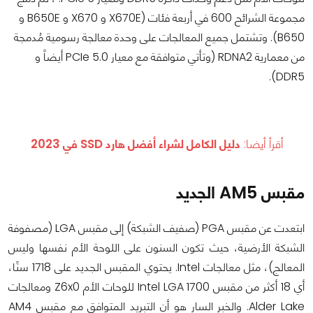
مجموعة الشرائح 600 في أربعة فئات (X670E و X670 و B650E و
B650). وتشتمل جميع المعالجات على وحدة معالجة رسومية مُدمجة
من معمارية RDNA2 (وتأتي متوافقة مع معيار PCIe 5.0 أيضاً و
DDR5).
أقرأ أيضا:
دليل الكامل لشراء أفضل هارد SSD في 2023
مقبس AM5 الجديد
ابتعدت عن مقبس PGA (صفيف الشبكة) إلى مقبس LGA (مصفوفة
الشبكة الأرضية، حيث تكون السنون على اللوحة الأم نفسها وليس
المعالج)، مثل معالجات Intel. يحتوي المقبس الجديد على 1718 سنًا،
أي 18 أكثر من مقبس Intel LGA 1700 للوحات الأم Z6x0 ومعالجات
Alder Lake. والخبر السار هو أن التبريد المتوافق مع مقبس AM4