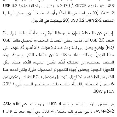
USB. حيث تدعم X670 / X670E ما يصل إلى ثمانية منافذ USB 3.2
Gen 2 (10 جيجابت في الثانية) وأربعة منافذ أخرى يمكن تهيئتها
كمنافذ USB 3.2 Gen 2x2 (20 جيجابت في الثانية).
إذا لم يكن ذلك كافيًا، فإن مجموعة الشرائح تدعم أيضًا ما يصل إلى 12
منفذ USB 2.0 آخر. تدعم بعض اللوحات المتطورة توصيل طاقة USB
(PD) وإخراج يصل إلى 60 وات عند 20 فولت / 3 أمبير (كاللوحة التي
معنا اليوم). وبذلك، فلا يمكنك شحن هاتفك الذكي بسرعة بهذه
المنافذ فحسب، بل يمكنك أيضًا شحن الأجهزة الأكبر حجمًا مثل
الأجهزة اللوحية وبعض أجهزة الكمبيوتر المحمولة حتى!. ولكن لدعم هذا
القدر من الطاقة، ستحتاج إلى توصيل موصل PCIe احتياطي مكون من
6 سنون لتوصيله باللوحة. خلاف ذلك، سيقتصر الدعم على 20V /
1.5A و 30W.
في بعض اللوحات، ستجد دعم USB 4 عبر وحدة تحكم ASMedia
ASM4242، والتي تخرج لك منفذي USB 4 من أربعة ممرات PCIe