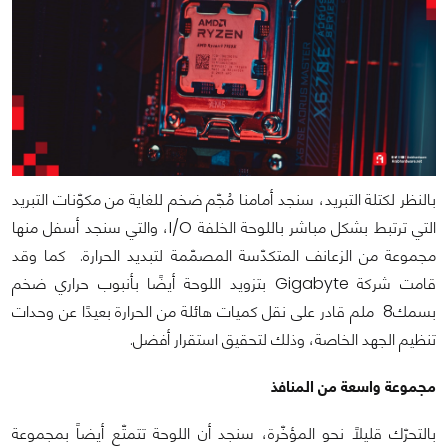
بالنظر لكتلة التبريد، سنجد أمامنا مُجّم ضخم للغاية من مكوّنات التبريد
التي ترتبط بشكل مباشر باللوحة الخلفة I/O، والتي سنجد أسفل منها
مجموعة من الزعانف المتكدّسة المصمّمة لتبديد الحرارة. كما وقد
قامت شركة Gigabyte بتزويد اللوحة أيضًا بأنبوب حراري ضخم
بسمك8 ملم قادر على نقل كميات هائلة من الحرارة بعيدًا عن وحدات
تنظيم الجهد الخاصة، وذلك لتحقيق استقرار أفضل.
مجموعة واسعة من المنافذ
بالتحرّك قليلاً نحو المؤخّرة، سنجد أن اللوحة تتمتّع أيضاً بمجموعة