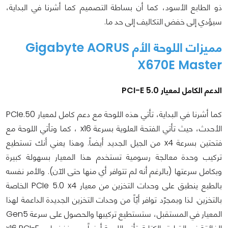
ذو الطابع الأسود، كما أن بساطة التصميم كما أشرنا في البداية،
سيؤدي إلى خفض التكاليف إلى حد ما.
مميزات اللوحة الأم Gigabyte AORUS
X670E Master
الدعم الكامل لمعيار PCI-E 5.0
كما أشرنا في البداية، تأتي هذه اللوحة مع دعم كامل لمعيار PCIe.50
الأحدث، حيث تأتي الفتحة العلوية بسرعة x16 ، كما وتأتي اللوحة مع
فتحتين بسرعة x4 من الجيل الجديد أيضاً. وهذا يعني أنك تستطيع
تركيب وحدة معالجة رسومية تستخدم هذا المعيار بسهولة كبيرة
وبكامل سرعتها (بالرغم أنه لم تتوافر أي منها حتى الآن). والأمر نفسه
بالطبع ينطبق على وحدات التخزين من معيار PCIe 5.0 x4 الخاصة
بالتخزين. لذا وبمجرّد توافر أيّاً من وحدات التخزين الجديدة الداعمة لهذا
المعيار في المستقبل، ستستطيع تركيبها والحصول على سرعة Gen5