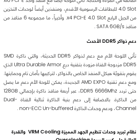
الفائقة في القراءة والكتابة. تأتي اللوحة أيضاً مع منفذ واحد x16 PCI-E
4.0 Slot للبطاقات الرسومية الأقدم، ومنفذين أيضاً لوحدات التخزين
من الجيل الرابع x4 PCI-E 4.0 Slot. وأخيراً، ما مجموعه 6 منافذ من
منافذ SATA 6GB/s .
دعم ذواكر DDR5 الأحدث
تأتي اللوحة الأم مع دعم لذواكر DDR5 الحديثة، والتي ذاكرة SMD
DDR5 مزدوجة القناة مزودة بتقنية درع Ultra Durable Armor الذي
يقوم بتقويّة هيكل المنفذ الخاص بالذواكر، لتركيبها بأمان تام وحمايتها.
ومع دعم تقنية AMD EXPO الجديدة، يمكن للوحة الأم دعم ما يصل
حتى تردد DDR5 6666Mhz، عبر أربعة منافذ ذاكرة بإجمالي 128GB
من الذاكرة. بالاضافة إلى دعم بنية الذاكرة ثنائية القناة Dual-
Channel، ودعم وحدات الذاكرة non-ECC Un-buffered .
نظام تبريد وحدات تنظيم الجهد المميزة VRM Cooling والقدرة
العالية على كسر السرعة Overclocking