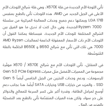
تأتي اللوحة الأم الجديدة من فئة X670E، وهي فئة شرائح اللوحات الأم
الأعلى في الجيل الجديد من AMD. هذه اللوحات تأتي بالطبع بمقبس
LGA 1718 ويمكنها دعم جميع وحدات المعالجة المركزية من سلسلة
Ryzern 7000 الجديدة. وفي حال كنت لا تدري ما هو الفرق بين
الشرائح المختلفة للوحات الأم الجديدة، فببساطة يمكننا القول أن
اللوحات الأم ذات الأسعار المعقولة الداعمة لمعالجات AMD Ryzen
7000 هي تلك التي تأتي مع شرائح B650 و B650E الخاصّة بالفئة
المُتوسّطة.
في المقابل، تأتي اللوحات الأم مع شرائح X670 / X670E موفّرة
مجموعة من المميزات الأفضل مثل ممرات Gen 5.0 PCIe Express
للرسومات، ودعم وحدات التخزين من الجيل الخامس أيضاً Gen 5
SSD ، والمزيد من خيارات USB وخيارات SATA أيضًا. هذا بجانب دعم
أوسع لمراحل الطاقة، وقدرة أكبر على كسر السرعة للمعالج والذواكر
على حدٍ سواء. ولكن هذه الميزات المتقدّمة تأتي بالطبع بعد التضحيّة
بالمزيد من المال.