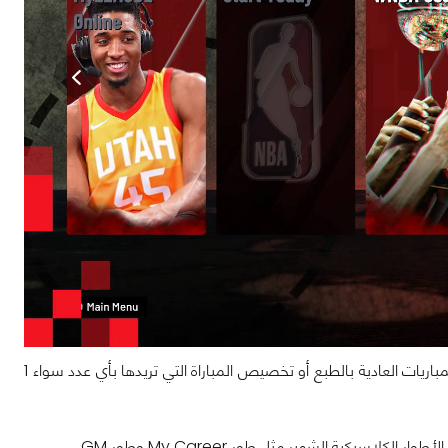
لعبة NBA 2K21 عبارة عن مستودع لكل أطوار اللعب التي تُريد أن تتخيلها يمكنك أن تلعب المباريات العادية بالطبع أو تخصيص المباراة التي تريدها بأي عدد سواء 1
سيكية الشهير مثل طور My Career وطور GM.