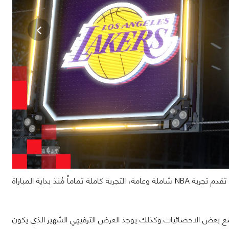
لعبة NBA 2K21 لا تقدم لعبة كرة سلة إذا أردنا أن نضعها في خانة تعبيرية صحيحة بل هي تقدم تجربة NBA شاملة وعامة، التجربة كاملة تماماً مُنذ بداية المباراة
ن مع بعض الاحصائيات وكذلك يوجد العرض الترفيهي الشهير الذي يكون