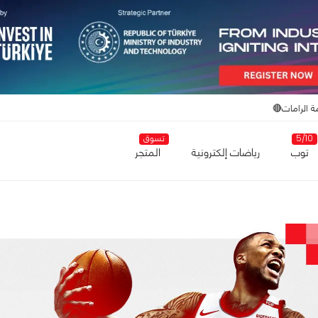
ة الرامات🔴
5/10
تسوق
توب
رياضات إلكترونية
المتجر