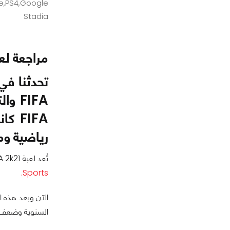
e,PS4,Google
Stadia
مراجعة لعبة  2K21
تحدثنا في
FIFA
FIFA
رياضية ومع مطلع 
تُعد لعبة NBA 2k21 مثال أخر على فكرة الألعاب السنوية فلعبة NBA تصدر كل عام تقريباً والجزء الجديد يأتينا من تطوير فريق
Sports.
الآن وبعد هذه ا
السنوية وضعف 