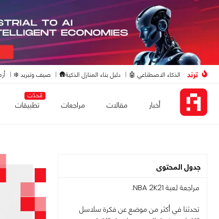
ترند
الذكاء الاصطناعي 🤖
دليل بناء المنازل الذكية🛖
صيف وتبريد ❄️
أزم
مُحدّث
أخبار
مقالات
مراجعات
تطبيقات
جدول المحتوى
مراجعة لعبة NBA 2K21.
تحدثنا في أكثر من موضع عن فكرة سلاسل