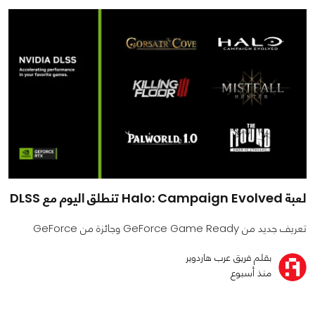
لعبة Halo: Campaign Evolved تنطلق اليوم مع DLSS
تعريف جديد من GeForce Game Ready وجائزة من GeForce
بقلم فريق عرب هاردوير
منذ أسبوع