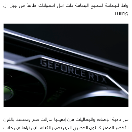
واط للبطاقة لتصبح البطاقة ذات أقل استهلاك طاقة من جيل ال
Turing
من ناحية الإضاءة والجماليات فإن إنفيديا مازالت تعتز وتحتفظ باللون
الأخضر المميز كاللون الحصري الذى يضئ الكتابة التي تراها فى جانب