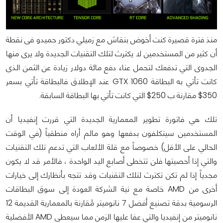
منذ فترة قصيرة كنت أخوض بنقاش مع زميلي دكتور حميدو فى نقطة
أن كثير من المستخدمين لا يكترث لتلك التقنيات الجديدة ولا يرى منها
الجدوى التي تدفعك لتحمل عناء دفع مائة دولار زيادة عن الثمن الذى
كانت تأتي به البطاقة GTX 1060 عند الإطلاق فالبطاقة تأتي بسعر
350$ مقارنة ب 250$ التي كانت تأتي بها البطاقة السابقة.
تلك هي فاتورة تطوير المعمارية الجديدة التي قررت إنفيديا أن
المستخدمين سيتكلفون بدفعها وهو مالم أراه منطقياً (في الوقت
الحالي على الأقل) خصوصاً مع قلة الألعاب التي تدعم تلك التقنيات
والتي إذا أحصيتها فلن تتخطى أصابع اليد الواحدة ، فالأمر قد لا يكون
مجدياً إذا لم تكن تكترث لتلك التقنيات وقد تتجه بأنظارك إلى خيارات
أخرى من AMD خاصة مع نية الشركة العودة إلى سوق البطاقات
الرسومية بدقة تصنيع أفضل 7 نانوميتر مُقارنة بالمعمارية القديمة 12
نانوميتر من إنفيديا والتي عفا عليها الزمن مما سيعطى AMD الأفضلية