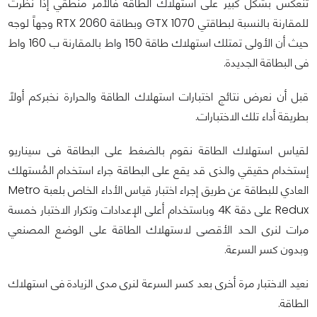
تنعكس بشكل كبير على استهلاك الطاقة فالأمر منطقي إذا نظرت
للمقارنة بالنسبة لبطاقتي GTX 1070 وبطاقة RTX 2060 وجهاً لوجه
حيث أن الأولى تمتلك استهلاك طاقة 150 واط بالمقارنة ب 160 واط
فى البطاقة الجديدة.
قبل أن نعرض نتائج اختبارات استهلاك الطاقة والحرارة نخبركم أولاً
بطريقة أداء تلك الاختبارات.
لقياس استهلاك الطاقة نقوم بالضغط على البطاقة فى سيناريو
إستخدام حقيقي والذى قد يقع على البطاقة جراء استخدام المُستهلك
العادي للبطاقة عن طريق إجراء اختبار قياس الأداء الخاص بلعبة Metro
Redux على دقة 4K وباستخدام أعلى الإعدادات وتكرار الاختبار خمسة
مرات لنرى الحد الأقصى لاستهلاك الطاقة على الوضع المصنعي
وبدون كسر السرعة.
نعيد الاختبار مرة أخرى بعد كسر السرعة لنرى مدى الزيادة فى استهلاك
الطاقة.