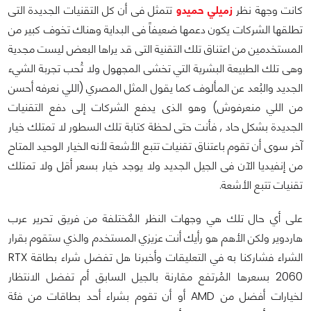
كانت وجهة نظر
زميلي حميدو
تتمثل فى أن كل التقنيات الجديدة التى
تطلقها الشركات يكون دعمها ضعيفاً فى البداية وهناك تخوف كبير من
المستخدمين من اعتناق تلك التقنية التى قد يراها البعض ليست مجدية
وهى تلك الطبيعة البشرية التي تخشى المجهول ولا تُحب تجربة الشيء
الجديد والبُعد عن المألوف كما يقول المثل المصري (اللي نعرفه أحسن
من اللي منعرفوش) وهو الذى يدفع الشركات إلى دفع التقنيات
الجديدة بشكل حاد , فأنت حتى لحظة كتابة تلك السطور لا تمتلك خيار
آخر سوى أن تقوم باعتناق تقنيات تتبع الأشعة لأنه الخيار الوحيد المتاح
من إنفيديا الآن فى الجيل الجديد ولا يوجد خيار بسعر أقل ولا تمتلك
تقنيات تتبع الأشعة.
على أي حال تلك هي وجهات النظر المٌختلفة من فريق تحرير عرب
هاردوير ولكن الأهم هو رأيك أنت عزيزي المستخدم والذي ستقوم بقرار
الشراء فشاركنا به في التعليقات وأخبرنا هل تفضل شراء بطاقة RTX
2060 بسعرها المُرتفع مقارنة بالجيل السابق أم تفضل الانتظار
لخيارات أفضل من AMD أو أن تقوم بشراء أحد بطاقات من فئة