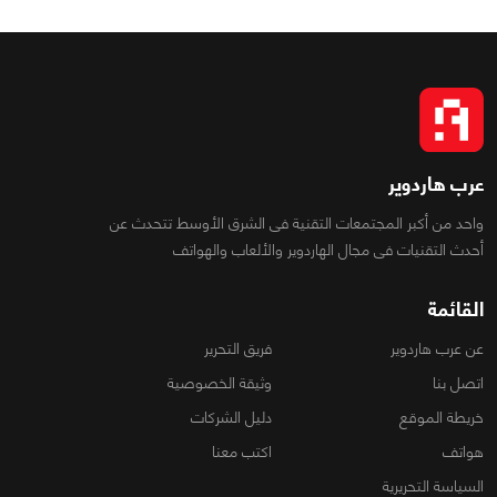
عرب هاردوير
واحد من أكبر المجتمعات التقنية فى الشرق الأوسط تتحدث عن
أحدث التقنيات فى مجال الهاردوير والألعاب والهواتف
القائمة
عن عرب هاردوير
فريق التحرير
اتصل بنا
وثيقة الخصوصية
خريطة الموقع
دليل الشركات
هواتف
اكتب معنا
السياسة التحريرية