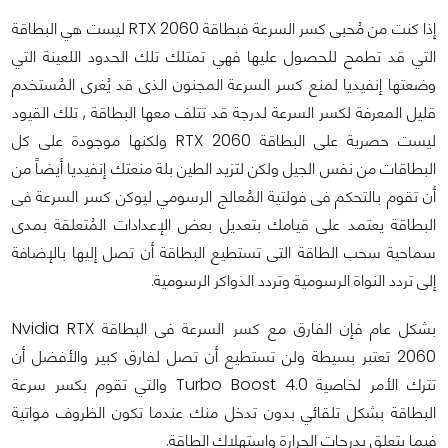
إذا كنت من مُحبى كسر السرعة فبطاقة RTX 2060 ليست هي البطاقة
التي قد تطمح للحصول عليها فهي تمتلك تلك الحدود اللعينة التي
وضعتها إنفيديا لمنع كسر السرعة المجنون الذى قد يُغرى المُستخدم
قليل المعرفة لكسر السرعة لدرجة قد تتلف معها البطاقة , تلك القيود
ليست حصرية على البطاقة RTX 2060 ولكنها موجودة على كل
البطاقات من نفس الجيل ولكن لتزيد الطين بلة منعتك إنفيديا أيضاً من
أن تقوم بالتحكم فى فولتية المُعالج الرسومي ليوكن كسر السرعة فى
البطاقة يعتمد على قيامك بتعديل بعض الإعدادات المُتعلقة بمدى
سماحية سحب الطاقة التى تستطيع البطاقة أن تصل إليها بالإضافة
إلى تردد النواة الرسومية وتردد الذواكر الرسومية.
بشكل عام فإن الفارق مع كسر السرعة فى البطاقة Nvidia RTX
2060 تعتبر بسيطة ولن تستطيع أن تصل لفارق كبير والأفضل أن
تترك الأمر لخاصية Turbo Boost 4.0 والتي تقوم بكسر سرعة
البطاقة بشكل تلقائي بدون تدخل منك عندما تكون الظروف مواتية
فيما يتعلق بدرجات الحرارة واستهلاك الطاقة.