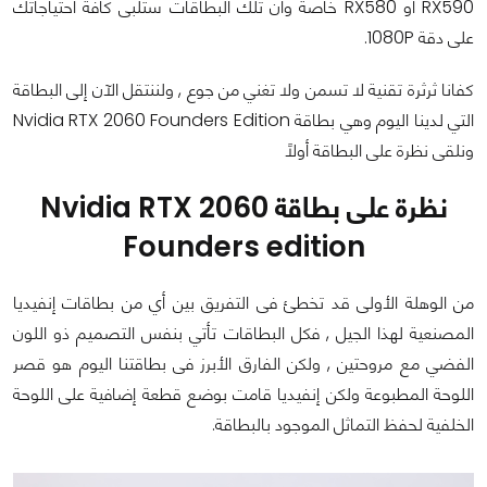
RX590 أو RX580 خاصة وأن تلك البطاقات ستلبى كافة احتياجاتك
على دقة 1080P.
كفانا ثرثرة تقنية لا تسمن ولا تغني من جوع , ولننتقل الآن إلى البطاقة
التي لدينا اليوم وهي بطاقة Nvidia RTX 2060 Founders Edition
ونلقى نظرة على البطاقة أولاً
نظرة على بطاقة Nvidia RTX 2060
Founders edition
من الوهلة الأولى قد تخطئ فى التفريق بين أي من بطاقات إنفيديا
المصنعية لهذا الجيل , فكل البطاقات تأتي بنفس التصميم ذو اللون
الفضي مع مروحتين , ولكن الفارق الأبرز فى بطاقتنا اليوم هو قصر
اللوحة المطبوعة ولكن إنفيديا قامت بوضع قطعة إضافية على اللوحة
الخلفية لحفظ التماثل الموجود بالبطاقة.