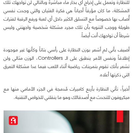
للنظارة وتعمل على إخراج أي بخار ماء مباشرةً وبالتالي لن تواجهك تلك
المشكلة، ما كان مؤرقاً أحياناً هي فكرة الغثيان والتي وجدت نفسي
أُصاب بها خصوصاً مع التسلق الكثير داخل أي لعبة ورفع الرقبة لفترات
طويلة ووجب التنويه بأن تلك مجرد مشكلة شخصية واجهتني وليس
شرطاً أن تواجهك أنت أيضاً.
أضيف بأني لم أشعر بوزن النظارة على رأسي بتاتاً وكأنها غير موجودة
إطلاقاً ونفس الأمر ينطبق على الـ Controllers، الوزن مثالي ولن
تشعر بأنك تقوم بتمرينات رياضية أثناء اللعب فيما عدا مشكلة التعرق
التي ذكرتها أعلاه.
أخيراً، تأتي النظارة بأربع كاميرات مُدمجة في الجزء الأمامي منها مع
ميكروفون للتحدث مع أصدقائك وهو ما ينقلني للخواص التقنية..