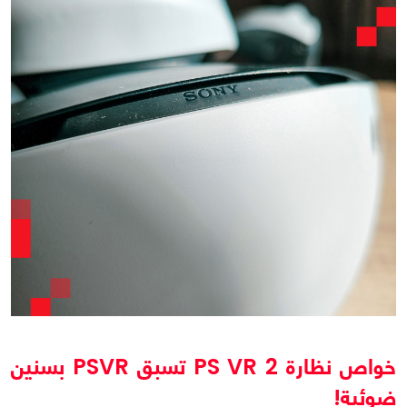
خواص نظارة PS VR 2 تسبق PSVR بسنين
ضوئية!