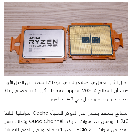
الجيل الثاني يحمل في طياته زيادة فى ترددات التشغيل عن الجيل الأول
حيث أن المعالج Threadripper 2920X يأتي بتردد مصنعي 3.5
جيجاهرتز وتردد معزز يصل حتي 4.3 جيجاهرتز.
المعالج يحتفظ بنفس قدر الذواكر المخبأة Cache بمراحلها الثلاثة
L1,L2,L3 ونفس عدد قنوات الذواكر Quad Channel وكذلك نفس
العدد من قنوات PCIe 3.0 بقدر 64 قناة ويبقي الدعم للتقنيات