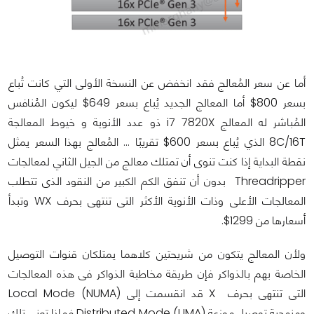
أما عن سعر المُعالج فقد انخفض عن النسخة الأولى التي كانت تُباع
بسعر 800$ أما المعالج الجديد يُباع بسعر 649$ ليكون المُنافس
المُباشر له المعالج i7 7820X ذو عدد الأنوية و خيوط المعالجة
8C/16T الذي يُباع بسعر 600$ تقريبًا ... المُعالج بهذا السعر يمثل
نقطة البداية إذا كنت تنوى أن تمتلك معالج من الجيل الثاني لمعالجات
Threadripper بدون أن تنفق الكم الكبير من النقود الذى تتطلب
المعالجات الأعلى وذات الأنوية الأكثر التى تنتهى بحرف WX وتبدأ
أسعارها من 1299$.
ولأن المعالج يتكون من شريحتين كلاهما يمتلكان قنوات التوصيل
الخاصة بهم بالذواكر فإن طريقة مخاطبة الذواكر فى هذه المعالجات
التى تنتهى بحرف X قد انقسمت إلى Local Mode (NUMA)
ومنهجية توصيل موزعة Distributed Mode (UMA) فماذا تعني تلك