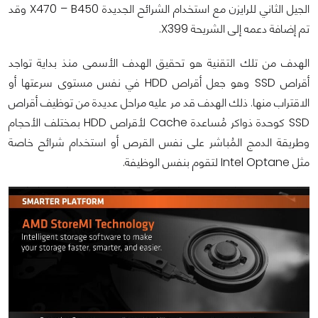
الجيل الثاني للرايزن مع استخدام الشرائح الجديدة X470 – B450 وقد
تم إضافة دعمه إلى الشريحة X399.
الهدف من تلك التقنية هو تحقيق الهدف الأسمى منذ بداية تواجد
أقراص SSD وهو جعل أقراص HDD في نفس مستوى سرعتها أو
الاقتراب منها. ذلك الهدف قد مر عليه مراحل عديدة من توظيف أقراص
SSD كوحدة ذواكر مُساعدة Cache لأقراص HDD بمختلف الأحجام
وطريقة الدمج المُباشر على نفس القرص أو استخدام شرائح خاصة
مثل Intel Optane لتقوم بنفس الوظيفة.