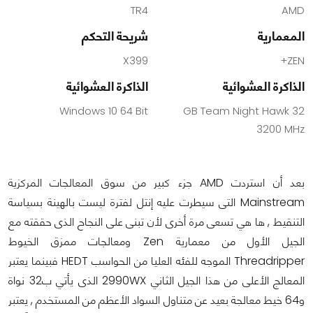
TR4
AMD
المعمارية
شريحة التحكم
X399
ZEN+
الذاكرة العشوائية
الذاكرة العشوائية
Windows 10 64 Bit
32 GB Team Night Hawk
3200 MHz
بعد أن استردت AMD جزء كبير من سوق المعالجات المركزية
Mainstream التى سيطرت عليه إنتل لفترة ليست بالهينة بسياسة
التنقيط , ها هي تسعى مرة أخرى لأن تبنى على النجاح الذى حققته مع
الجيل الأول من معمارية Zen ومعالجات ممزق الخيوط
Threadripper الموجه للفئه العليا من الحواسب HEDT فبينما يعتبر
المعالج الأعلى من هذا الجيل الثاني 2990WX الذى يأتي ب32 نواة
و64 خيط معالجة بعيد عن متناول السواد الأعظم من المستخدم , يعتبر