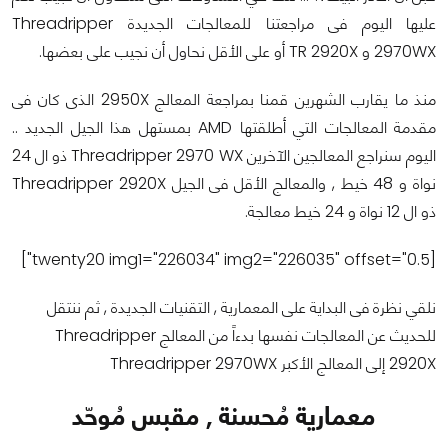
عليها اليوم فى مراجعتنا للمعالجات الجديدة Threadripper
2970WX و TR 2920X أو على الأقل نحاول أن نجيب على بعضها.
منذ ما يقارب الشهرين قمنا بمراجعة المعالج 2950X الذى كان فى
مقدمة المعالجات التي أطلقتها AMD بمستهل هذا الجيل الجديد ..
اليوم سنراجع المعالجين الآخرين Threadripper 2970 WX ذو ال 24
نواة و 48 خيط , والمعالج الأقل فى الجيل Threadripper 2920X
ذو ال 12 نواة و 24 خيط معالجة.
[twenty20 img1="226034" img2="226035" offset="0.5"]
نلقي نظرة فى البداية على المعمارية , التقنيات الجديدة , ثم ننتقل
للحديث عن المعالجات نفسها بدءاً من المعالج Threadripper
2920X إلى المعالج الأكبر Threadripper 2970WX
معمارية مُحسنة , مقبس مُوحّد