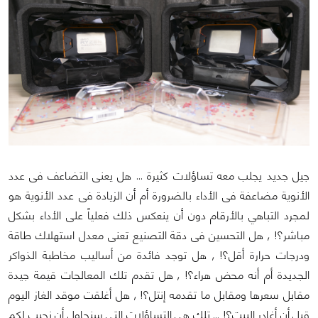
جيل جديد يجلب معه تساؤلات كثيرة ... هل يعنى التضاعف فى عدد
الأنوية مضاعفة فى الأداء بالضرورة أم أن الزيادة فى عدد الأنوية هو
لمجرد التباهي بالأرقام دون أن ينعكس ذلك فعلياً على الأداء بشكل
مباشر؟! , هل التحسين فى دقة التصنيع تعنى معدل استهلاك طاقة
ودرجات حرارة أقل؟! , هل توجد فائدة من أساليب مخاطبة الذواكر
الجديدة أم أنه محض هراء؟! , هل تقدم تلك المعالجات قيمة جيدة
مقابل سعرها ومقابل ما تقدمه إنتل؟! , هل أغلقت موقد الغاز اليوم
قبل أن أغادر البيت؟! ... تلك هي التساؤلات التى سنحاول أن نجيب لكم