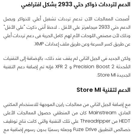
الدعم لترددات ذواكر حتي 2933 بشكل افتراضي
أصبحت المعالجات الآن تدعم ترددات تشغيل أعلي للذواكر ويصل
الدعم حتي 2933 ميجاهرتز علي الأقل .. لاحظ أنني ذكرت "علي الأقل"
وذلك لأن مصنعي اللوحات الأم لهم كامل الحرية فى دعم ترددات أعلي
عن طريق كسر السرعة وعن طريق ملف إعدادات XMP.
ولكن الجديد في الجيل الثاني لم يقف عند ذلك، بالإضافة إلى التقنيات
المُحدثة Precision Boost 2 و XFR 2 فإنه تم إضافة دعم التقنية
الجديدة Store MI.
الدعم لتقنية Store MI
مع إضافة الجيل الثاني من معالجات رايزن الموجهة للاستخدام المكتبي
العادي Mainstream كان من المنطقي حصول المعالجات الأعلى
HEDT من Threadripper علي تلك التقنية والتي كانت نتاج توظيف
خصائص التطبيق Fuze Drive وجعله رسميًا بدون رسوم إضافية مع