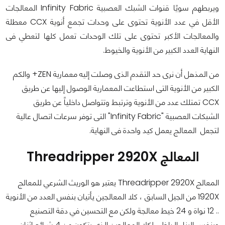
ويربطهم سويًا قنوات الشبك العصبية Infinity Fabric المعالجات
الأقل في عدد الأنوية تحتوى على وحدات تجمع أنوية CCX معطلة
والمعالجات الأكبر تحتوى على تلك الوحدات تعمل كلها لتعطي فى
النهاية العدد الكبير من الأنوية والخيوط.
من المذهل أن نرى حد التقدم الذى وصلت إليه معمارية ZEN+ والكم
الكبير من الأنوية التى استطاعت المعمارية الوصول إليها عن طريق
CCX تمتلك عدد من الأنوية وترتبط وتتواصل داخلياً عن طريق
الشبكات العصبية "Infinity Fabric" التى توفر سرعات اتصال عالية
لتجعل المعالج يعمل كيد واحدة فى النهاية.
المعالج Threadripper 2920X
المعالج Threadripper 2920X يعتبر هو الوريث الشرعي للمعالج
1920X من الجيل السابق ، كلا المعالجين يأتيان بنفس العدد من الأنوية
.. 12 نواة و 24 خيط معالجة ولكن مع التحسين في دقة التصنيع
وبنفس البناء الداخلي لكلا المعالجين الذى يتكون من 4 شرائح اثنان