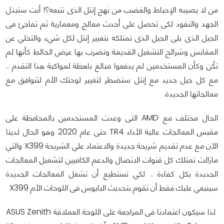
من لا يصيبه الإحباط والغضب من نهج إنتل الذى تتبعه؟! أنت ستبذل
الجهد والنقود لكى تحصل على أحدث معالج ومعمارية ثم تفاجئ فى
الجيل الذى يلى الجيل الذى تمتلكه بتغيير إنتل لكل شيء والتخلي عن
المقابس وشرائح التشغيل القديمة وتضرب بها عرض الحائط كأنها لم
تكُن وكأن المستخدمين لم يدفعوا مبالغ باهظة لمواكبة هذا التقدم ..
مع كل جيل جديد مع إنتل ستضطر لتغيير لوحتك الأم لتتوافق مع
معالجاتها الجديدة.
الحال مختلف مع AMD التى وعدت المستخدمين بالمحافظة على
مقبس المعالجات عالية الأداء TR4 حتى عام 2020 وهو الحال لدينا
الآن مع عدم تقديم شريحة جديدة والاعتماد علي الشريحة X399 والتي
مازالت تمتلك كل قنوات الاتصال والدعم الكافيين لتشغيل المعالجات
الجديدة بكل كفاءة .. لكي تستطيع أن تشغل المعالجات الجديدة
سينبغي عليك فقط أن تقوم بتحديث البايوس فى اللوحات الأم X399
لذا سيكون اعتمادنا فى المراجعة على اللوحة العملاقة ASUS Zenith