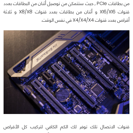
من بطاقات PCIe , حيث ستتمكن من توصيل أثنان من البطاقات بعدد
قنوات X16/X16 و أثنان من بطاقات بعدد قنوات X8/X8 و ثلاثة
أقراص بعدد قنوات X4/X4/X4 في نفس الوقت.
قنوات الاتصال تلك توفر لك الكم الكافي لتركيب كل الأقراص