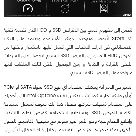
لنصل إلى مفهوم الدمج بين الأقراص SSD و HDD الذي تقدمه تقنية
Store MI لتُنفض منهجية الذواكر المُساعدة وتعتمد على الذكاء
الاصطناعي في إدراك الملفات التي تعمل عليها باستمرار ونقلها من
القرص HDD البطيء إلى القرص SSD السريع لتحصل على السرعات
الأعلى للقراءة و الكتابة و زمن الوصول الأقل لتلك الملفات لأنها
متواجدة على القرص SSD السريع.
المثير في الأمر أنه يمكنك استخدام أي نوع SSD سواء SATA أو PCIe
أو أي ماركة تجارية كما تشاء بعكس تقنية Intel Optane التي تُحجرك
على استخدام مُنتجات شركتها فقط، كما أنك سوف تستغل المساحة
الكاملة للقرص SSD وتستطيع استخدامه كقرص نظام التشغيل
وإقلاع النظام عليه وهو الأمر الغير متوفر مع منهجية الكاشينج للحلول
الأخرى. يمكنك قراءة المزيد عن التقنية من خلال ذلك المقال. لنأتي إلى