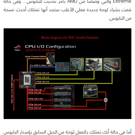
Extreme والتي وصلتنا من AMD بآخر تحديث للبايوس .. وفي حالة
قمت بشراء لوحة جديدة فعلي الأغلب ستجد أنها تمتلك أحدث نسخة
من البايوس.
أما فى حالة أنك تمتلك بالفعل لوحة من الجيل السابق بإصدار البايوس