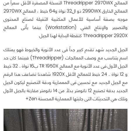
المعالج Threadripper 2970WX النسخة المصغرة الأقل سعراً من
المعالج الخارق 2990WX ذو ال32 نواة و64 خيط ، المعالج 2970WX
موجه بصفة أساسية للأعمال المكتبية الثقيلة لصناع المحتوى
والتصيير والإنتاج الفني (Workstation) بينما يأتى المعالج
Threadripper 2920X كنقطة البداية لهذا الجيل.
الجيل الجديد شهد تقدم كبير جداً فى عدد الأنوية والخيوط فهو يمتلك
اسم يتناسب مع وصف المعالجات (Threadripper) فبينما كان حد
الجيل الأول فى عدد الأنوية مع المعالج TR 1950X ب16 نواة .. 32 خيط
و 12 نواة .. 24 خيط للمعالج الأقل 1920X شاهدنا تضاعف هذا الرقم
مع الجيل الجديد مع تحسين فى المعمارية ودقة التصنيع ليكون الجيل
الجديد بدقة تصنيع 12 نانومتر بدلاً من 14 نانومتر مقارنة بالجيل الأول
وتلك هي التحديثات التى جلبتها المعمارية المحسنة Zen+