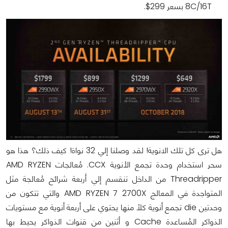
8C/16T بسعر 299$.
هل ترى كل تلك الانوية! لقد وصلنا إلي 32 نواة! كيف ذلك؟ هذا هو
سحر استخدام وحدة تجمع الأنوية CCX. مُعالجات AMD RYZEN
Threadripper من الداخل تنقسم إلي أربعة شرائح مُعالجة مثل
المتواجدة في المعالج AMD RYZEN 7 2700X والتي تتكون من
وحدتين die تجمع أنوية كلًا منها يحتوي على أربعة أنوية مع مستويات
الذواكر المُساعدة Cache و أثنين من قنوات الذواكر يحيط بها