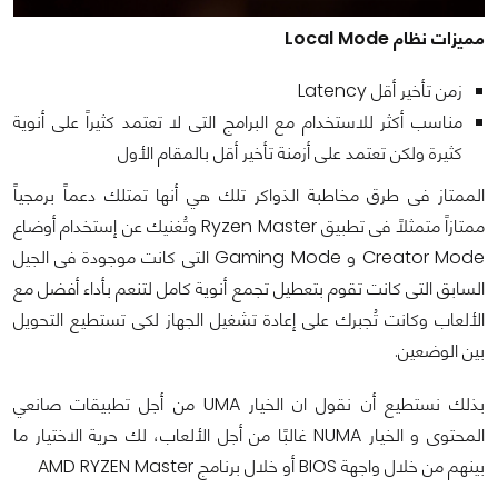
مميزات نظام Local Mode
زمن تأخير أقل Latency
مناسب أكثر للاستخدام مع البرامج التى لا تعتمد كثيراً على أنوية
كثيرة ولكن تعتمد على أزمنة تأخير أقل بالمقام الأول
الممتاز فى طرق مخاطبة الذواكر تلك هي أنها تمتلك دعماً برمجياً
ممتازاً متمثلاً فى تطبيق Ryzen Master وتُغنيك عن إستخدام أوضاع
Creator Mode و Gaming Mode التى كانت موجودة فى الجيل
السابق التى كانت تقوم بتعطيل تجمع أنوية كامل لتنعم بأداء أفضل مع
الألعاب وكانت تُجبرك على إعادة تشغيل الجهاز لكى تستطيع التحويل
بين الوضعين.
بذلك نستطيع أن نقول ان الخيار UMA من أجل تطبيقات صانعي
المحتوى و الخيار NUMA غالبًا من أجل الألعاب، لك حرية الاختيار ما
بينهم من خلال واجهة BIOS أو خلال برنامج AMD RYZEN Master