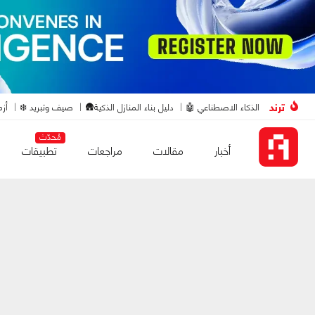
ترند
الذكاء الاصطناعي 🤖
دليل بناء المنازل الذكية🛖
صيف وتبريد ❄️
أزم
مُحدّث
أخبار
مقالات
مراجعات
تطبيقات