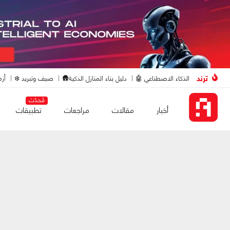
ترند
الذكاء الاصطناعي 🤖
دليل بناء المنازل الذكية🛖
صيف وتبريد ❄️
أزم
مُحدّث
أخبار
مقالات
مراجعات
تطبيقات