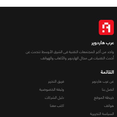
عرب هاردوير
واحد من أكبر المجتمعات التقنية فى الشرق الأوسط تتحدث عن
أحدث التقنيات فى مجال الهاردوير والألعاب والهواتف
القائمة
عن عرب هاردوير
فريق التحرير
اتصل بنا
وثيقة الخصوصية
خريطة الموقع
دليل الشركات
هواتف
اكتب معنا
السياسة التحريرية