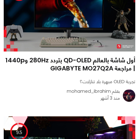
أول شاشة بالعالم QD-OLED بتردد 280Hz و1440p
| مراجعة GIGABYTE MO27Q2A
تجربة OLED مبهرة بلا تنازلات؟
بقلم mohamed_ibrahim
منذ 3 أشهر
0
0
3089
9.5