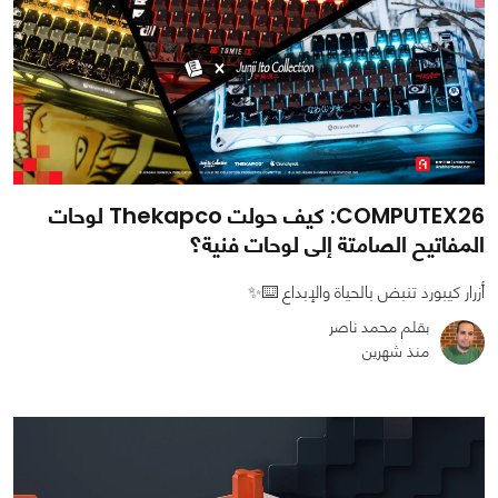
COMPUTEX26: كيف حولت Thekapco لوحات
المفاتيح الصامتة إلى لوحات فنية؟
أزرار كيبورد تنبض بالحياة والإبداع ⌨️✨
بقلم محمد ناصر
منذ شهرين
0
0
501