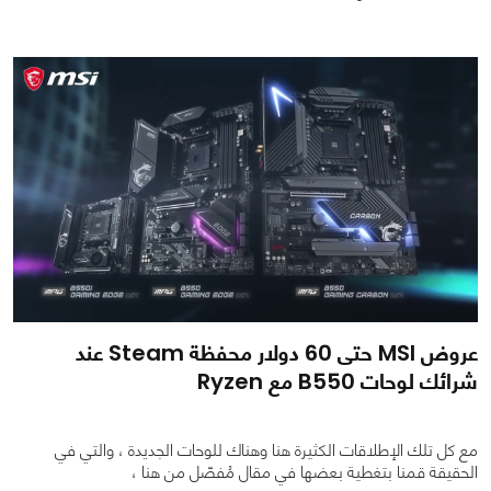
0
0
1346
عروض MSI حتى 60 دولار محفظة Steam عند
شرائك لوحات B550 مع Ryzen
مع كل تلك الإطلاقات الكثيرة هنا وهناك للوحات الجديدة ، والتي في
الحقيقة قمنا بتغطية بعضها في مقال مُفصّل من هنا ،