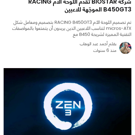
شركة BIOSTAR تقدم اللوحة الأم RACING
B450GT3 الموجّهة للاعبين
تم تصميم اللوحة الأم RACING B450GT3 بتصميم ومعامل شكل
micros-ATX لتناسب اللاعبين الذين يريدون أن يتمتعوا بالمواصفات
التقنية المميزة لشريحة B450 مع
بقلم أحمد عبد الوهاب
منذ 6 سنوات
0
0
2579