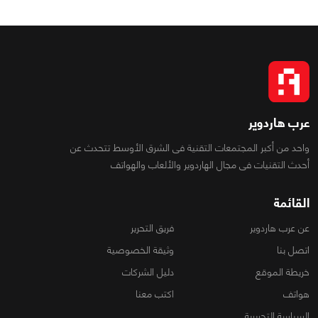
عرب هاردوير
واحد من أكبر المجتمعات التقنية فى الشرق الأوسط تتحدث عن
أحدث التقنيات فى مجال الهاردوير والألعاب والهواتف
القائمة
عن عرب هاردوير
فريق التحرير
اتصل بنا
وثيقة الخصوصية
خريطة الموقع
دليل الشركات
هواتف
اكتب معنا
السياسة التحريرية