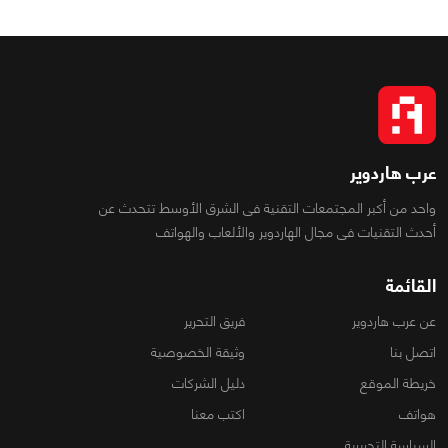
عرب هاردوير
واحد من أكبر المجتمعات التقنية فى الشرق الأوسط تتحدث عن
أحدث التقنيات فى مجال الهاردوير والألعاب والهواتف
القائمة
عن عرب هاردوير
فريق التحرير
اتصل بنا
وثيقة الخصوصية
خريطة الموقع
دليل الشركات
هواتف
اكتب معنا
السياسة التحريرية