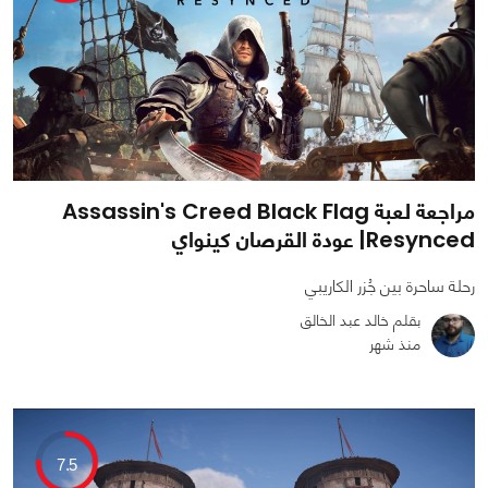
مراجعة لعبة Assassin's Creed Black Flag
Resynced| عودة القرصان كينواي
رحلة ساحرة بين جُزر الكاريبي
بقلم خالد عبد الخالق
منذ شهر
0
0
5001
7.5