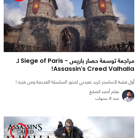
مراجعة توسعة حصار باريس - Siege of Paris لـ
Assassin's Creed Valhalla!
أول قصة لأساسنز كريد تعيدني لجذور السلسلة القديمة ومن فترة..!
بقلم أحمد الصايغ
منذ 4 سنوات
0
0
6808
8.5