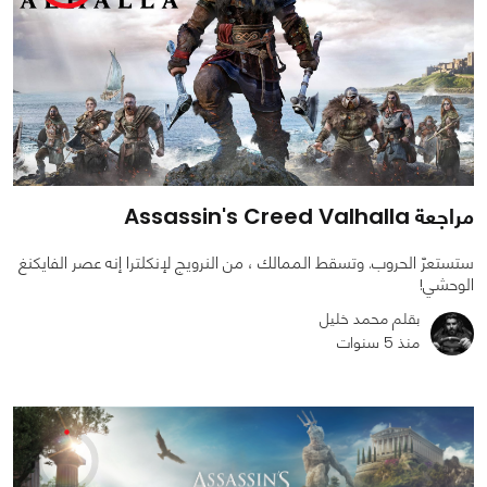
مراجعة Assassin's Creed Valhalla
ستستعرّ الحروب. وتسقط الممالك ، من النرويج لإنكلترا إنه عصر الفايكنغ
الوحشي!
بقلم محمد خليل
منذ 5 سنوات
0
0
18339