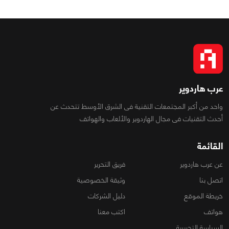
عرب هاردوير
واحد من أكبر المجتمعات التقنية فى الشرق الأوسط تتحدث عن
أحدث التقنيات فى مجال الهاردوير والألعاب والهواتف
القائمة
عن عرب هاردوير
فريق التحرير
اتصل بنا
وثيقة الخصوصية
خريطة الموقع
دليل الشركات
هواتف
اكتب معنا
السياسة التحريرية