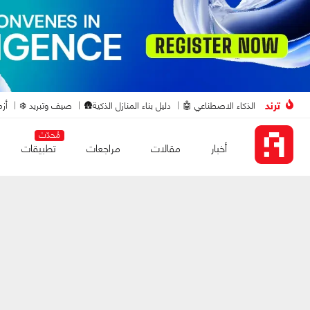
ترند
الذكاء الاصطناعي 🤖
دليل بناء المنازل الذكية🛖
صيف وتبريد ❄️
أزم
مُحدّث
أخبار
مقالات
مراجعات
تطبيقات