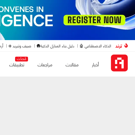
ترند
الذكاء الاصطناعي 🤖
دليل بناء المنازل الذكية🛖
صيف وتبريد ❄️
أزم
مُحدّث
أخبار
مقالات
مراجعات
تطبيقات