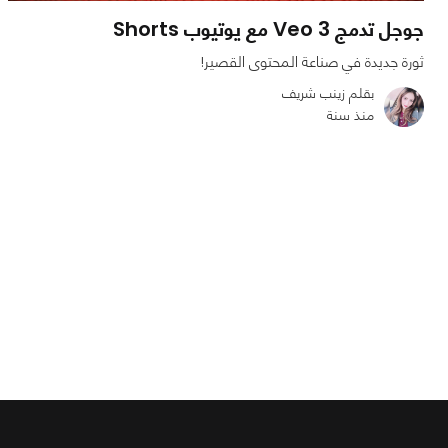
جوجل تدمج Veo 3 مع يوتيوب Shorts
ثورة جديدة في صناعة المحتوى القصير!
بقلم زينب شريف
منذ سنة
0
0
1489