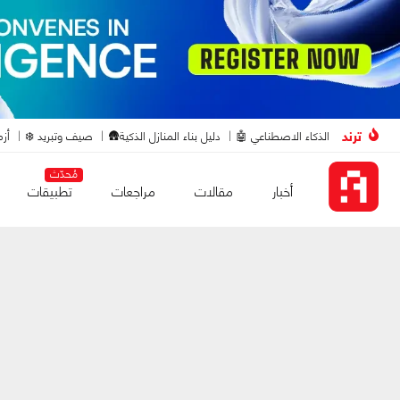
ترند
الذكاء الاصطناعي 🤖
دليل بناء المنازل الذكية🛖
صيف وتبريد ❄️
أزم
مُحدّث
أخبار
مقالات
مراجعات
تطبيقات