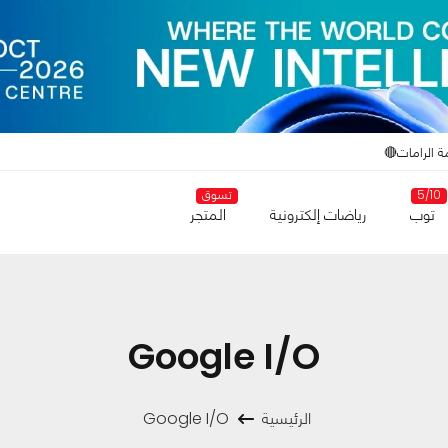
ة الرامات🔴
5/10
تسوق
توب
رياضات إلكترونية
المتجر
Google I/O
الرئيسية
Google I/O