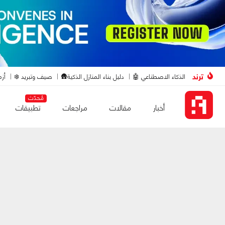
ترند
الذكاء الاصطناعي 🤖
دليل بناء المنازل الذكية🛖
صيف وتبريد ❄️
أزم
مُحدّث
أخبار
مقالات
مراجعات
تطبيقات