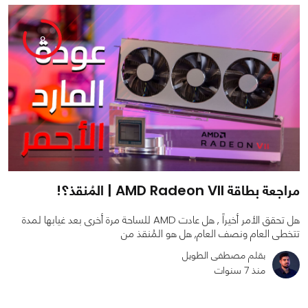
8
مراجعة بطاقة AMD Radeon VII | المُنقذ؟!
هل تحقق الأمر أخيراً , هل عادت AMD للساحة مرة أخرى بعد غيابها لمدة
تتخطى العام ونصف العام, هل هو المُنقذ من
بقلم مصطفى الطويل
منذ 7 سنوات