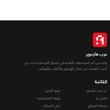
0
0
4659
عرب هاردوير
واحد من أكبر المجتمعات التقنية فى الشرق الأوسط تتحدث عن
أحدث التقنيات فى مجال الهاردوير والألعاب والهواتف
القائمة
عن عرب هاردوير
فريق التحرير
اتصل بنا
وثيقة الخصوصية
خريطة الموقع
دليل الشركات