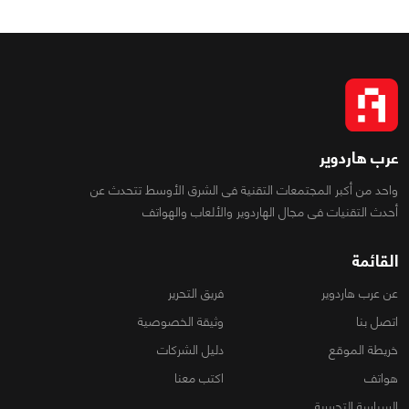
عرب هاردوير
واحد من أكبر المجتمعات التقنية فى الشرق الأوسط تتحدث عن
أحدث التقنيات فى مجال الهاردوير والألعاب والهواتف
القائمة
عن عرب هاردوير
فريق التحرير
اتصل بنا
وثيقة الخصوصية
خريطة الموقع
دليل الشركات
هواتف
اكتب معنا
السياسة التحريرية