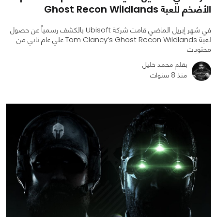
الأضخم للعبة Ghost Recon Wildlands
في شهر إبريل الماضي قامت شركة Ubisoft بالكشف رسمياً عن حصول
لعبة Tom Clancy’s Ghost Recon Wildlands علي عام ثاني من
محتويات
بقلم محمد خليل
منذ 8 سنوات
0
0
3858