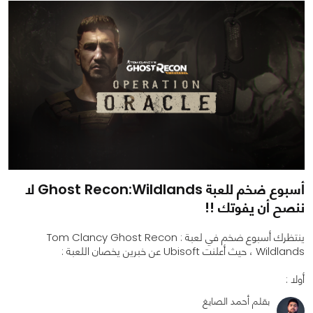
أسبوع ضخم للعبة Ghost Recon:Wildlands لا
ننصح أن يفوتك !!
ينتظرك أسبوع ضخم في لعبة Tom Clancy Ghost Recon :
Wildlands ، حيث أعلنت Ubisoft عن خبرين يخصان اللعبة :
أولا :
بقلم أحمد الصايغ