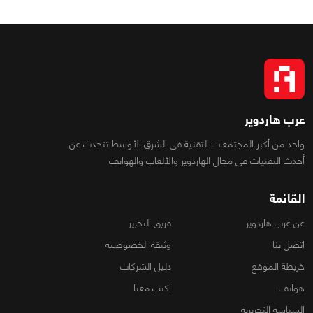
عرب هاردوير
واحد من أكبر المجتمعات التقنية فى الشرق الأوسط تتحدث عن
أحدث التقنيات فى مجال الهاردوير والألعاب والهواتف
القائمة
عن عرب هاردوير
فريق التحرير
اتصل بنا
وثيقة الخصوصية
خريطة الموقع
دليل الشركات
هواتف
اكتب معنا
السياسة التحريرية