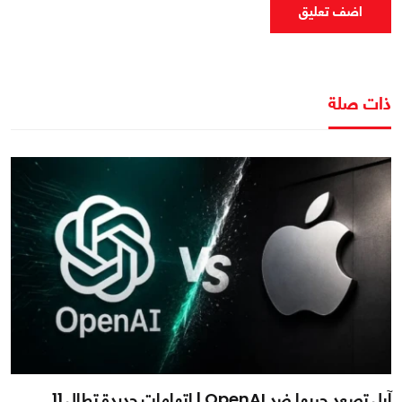
اضف تعليق
ذات صلة
آبل تصعد حربها ضد OpenAI | اتهامات جديدة تطال 11