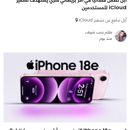
iCloud للمستخدمين
آبل تدافع عن تشفير iCloud 🔒
بقلم زينب شريف
منذ يوم