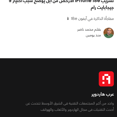
تسريب iPhone 18e الأرخص من آبل يوضح سبب اختيار 9
جيجابايت رام
مفاجأة الذاكرة في آيفون 18e 📱
بقلم محمد ناصر
منذ يومين
عرب هاردوير
واحد من أكبر المجتمعات التقنية فى الشرق الأوسط تتحدث عن
أحدث التقنيات فى مجال الهاردوير والألعاب والهواتف