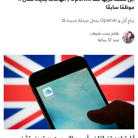
موظفًا سابقًا
نزاع آبل و OpenAI يدخل مرحلة جديدة ⚖️
بقلم زينب شريف
منذ 12 ساعة
آبل تطعن قضائيًا في أمر بريطاني سري يستهدف تشفير