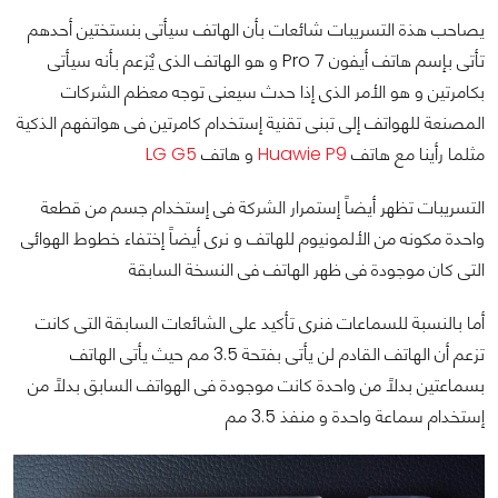
يصاحب هذة التسريبات شائعات بأن الهاتف سيأتى بنستختين أحدهم
تأتى بإسم هاتف أيفون 7 Pro و هو الهاتف الذى يٌزعم بأنه سيأتى
بكامرتين و هو الأمر الذى إذا حدث سيعنى توجه معظم الشركات
المصنعة للهواتف إلى تبنى تقنية إستخدام كامرتين فى هواتفهم الذكية
مثلما رأينا مع هاتف
Huawie P9
و هاتف
LG G5
التسريبات تظهر أيضاً إستمرار الشركة فى إستخدام جسم من قطعة
واحدة مكونه من الألمونيوم للهاتف و نرى أيضاً إختفاء خطوط الهوائى
التى كان موجودة فى ظهر الهاتف فى النسخة السابقة
أما بالنسبة للسماعات فنرى تأكيد على الشائعات السابقة التى كانت
تزعم أن الهاتف القادم لن يأتى بفتحة 3.5 مم حيث يأتى الهاتف
بسماعتين بدلاً من واحدة كانت موجودة فى الهواتف السابق بدلاً من
إستخدام سماعة واحدة و منفذ 3.5 مم