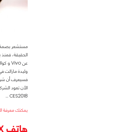
مستشعر بصمة الل
الحقيقة، فمنذ ب
عن Vivo
وليدة مازالت في 
CES2018 …
يمكنك معرفة الم
هاتف Galaxy X هل هو النسخة الجديدة من منصة Nintendo 3DS