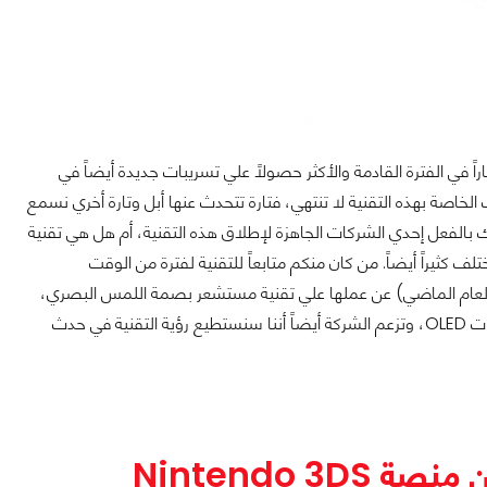
ً في الفترة القادمة والأكثر حصولاً علي تسريبات جديدة أيضاً في
لخاصة بهذه التقنية لا تنتهي، فتارة تتحدث عنها أبل وتارة أخري نسمع
ل هناك بالفعل إحدي الشركات الجاهزة لإطلاق هذه التقنية، أم هل هي تقنية
تلف كثيراً أيضاً. من كان منكم متابعاً للتقنية لفترة من الوقت
يداً في نهاية العام الماضي) عن عملها علي تقنية مستشعر بصمة اللمس البصري،
الأن تعود الشركة مرة أخري بتصميمها المحدث والذي يظهر مستشعر البصمة أسفل شاشات OLED، وتزعم الشركة أيضاً أننا سنستطيع رؤية التقنية في حدث