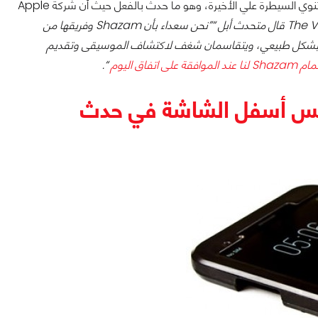
تحدثنا معكم منذ فترة عن مشاورات جادة بين شركتي Apple و Shazam حيث أن الأولي تنوي السيطرة علي الأخيرة، وهو ما حدث بالفعل حيث أن شركة Apple
The Verge قال متحدث أبل “”نحن سعداء بأن Shazam وفريقها من
ون إلى شركة آبل. حيث أن Apple Music و Shazam متناغمان بشكل طبيعي، ويتقاسمان شغف لاكتشاف الموسيقى وتقديم
اق اليوم
“.
لمس أسفل الشاشة في حدث