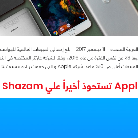
2017، بزيادة قدرها 3٪ عن نفس الفترة من عام 2016، و
ركة Apple و التي حققت زيادة بنسبة 5.7 في المئة فقط،