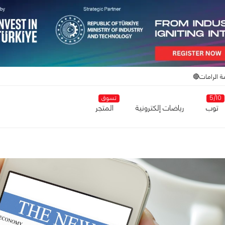
ة الرامات🔴
5/10
تسوق
توب
رياضات إلكترونية
المتجر