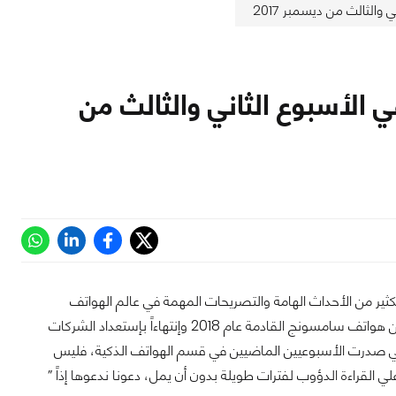
والثالث من ديسمبر 2017
ي الأسبوع الثاني والثالث من
كثير من الأحداث الهامة والتصريحات المهمة في عالم الهواتف
المحمولة والأجهزة النقالة، بداية من إستحواذ جوجل علي شازام ومروراً بالعديد من الأخبار عن هواتف سامسونج القادمة عام 2018 وإنتهاءاً بإستعداد الشركات
جميع الموضوعات التي صدرت الأسبوعيين الماضيين في قسم الهواتف الذكية، فليس
 القراءة الدؤوب لفترات طويلة بدون أن يمل، دعونا ندعوها إذاً ”