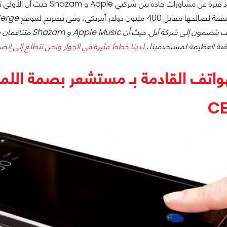
بل 400 مليون دولار أمريكي، وفي تصريح لموقع
الموهوبين سوف ينضم
قىة العظيمة لمستخدمينا،
لدينا خطط مثيرة في الجوار ونحن نتطلع إلى إنضمام Shazam لنا عند الموافقة على اتف
هواتف القادمة بـ مستشعر بصمة ال
CE