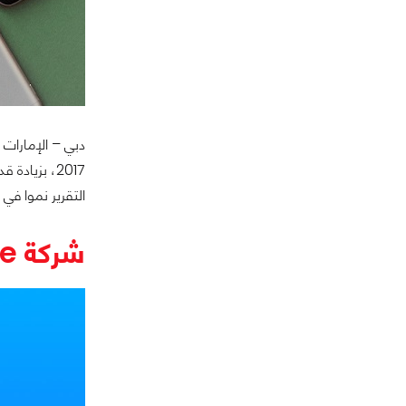
التقرير نموا في المبيعات أعلي من 10% ماعدا ش
شركة Apple تستحوذ أخيراً علي Shazam مقابل 400 مليون دولار!!