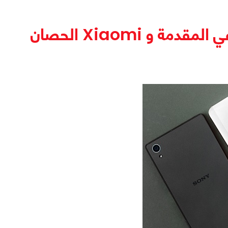
نتائج الربع الثالث من عام 2017، سامسونج في المقدمة و Xiaomi الحصان