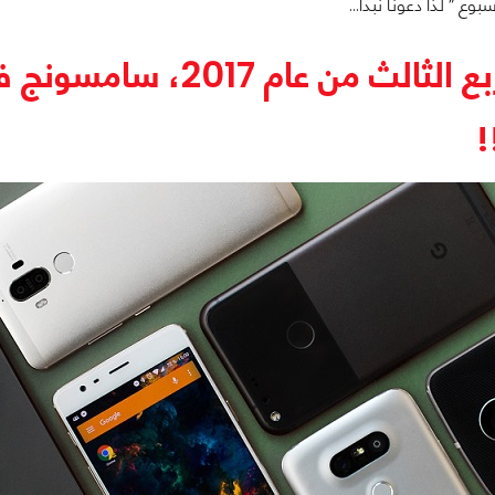
بوع ” لذا دعونا نبدأ…
!