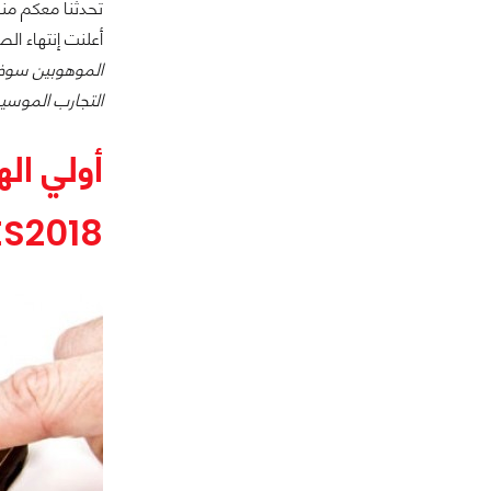
أعلنت إنتهاء الصففة لصالحها مقا
التجارب الموسي
أولي ال
S2018