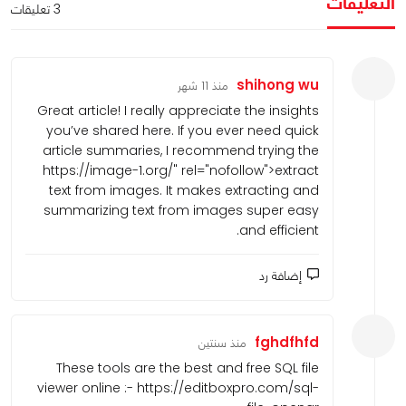
التعليقات
3 تعليقات
shihong wu
منذ 11 شهر
Great article! I really appreciate the
insights you’ve shared here. If you ever
need quick article summaries, I
recommend trying the
https://image-
1.org/
" rel="nofollow">extract text from
images. It makes extracting and
summarizing text from images super
easy and efficient.
إضافة رد
fghdfhfd
منذ سنتين
These tools are the best and free SQL file