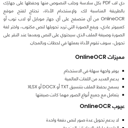
دي اف PDF بكل سلاسة وجلب النصوص منها وحفظها على جهازك
بالطريقة المناسبة لك. ولإستخدام الأداة، تحتاج لفتح موقع
OnlineOCR من أي متصفح على أي جهاز موبايل أو لاب توب أو
كمبيوتر عادي، ورفع الصورة التي تريد تحويلها لنص مكتوب، واختر لغة
الصورة وصيغة الملف الذي سيحتوي على النص وبعدها عند النقر على
تحويل، سوف تقوم الأداة بعملها في لحظات وبالمجان.
مميزات OnlineOCR
يوفر واجهة سهلة في الاستخدام
يدعم العديد من اللغات العالمية
يسمح بحفظ الملف بتنسيق TXT أو DOCX أو XLSX
يتعامل مع جميع أنواع الصور مهما كانت صيغتها
عيوب OnlineOCR
لا يدعم تحويل عدة صور لنص دفعة واحدة
الواجهة مليئة بالإعلانات المزعجة