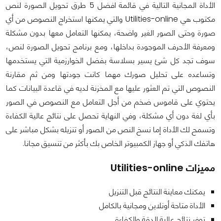
الأداة المجانية التالية في قائمة افضل 5 طرق تحويل الصورة لنص
مكتوب هي Utilities-online والتي يمكنها استخراج النصوص من أي
صورة وحتى الصور الغير واضحة، يمكنها التعامل معها بدون مشكلة
ومعرفة الأحرف الموجودة بداخلها، ومع برنامج تحويل الصورة لنص،
سوف تجد كل شئ يسير بسلاسة بفضل الخوارزمية التي يستخدمها
وتساعده على تحليل صورك مهما كانت جودتها ومن ثم مقارنة
النصوص التي تم العثور عليها مع المخزنة لديه في قاعدة البيانات كما
يحتوي على قاموس ضخم من أجل التعامل مع النصوص في الصور
بأي لغة دون أي مشكلة، وفي النهاية تحصل على نتائج عالية الكفاءة
وتسمح لك الأداة إما نسخ النص من الصور أو تنزيله بشكل مباشر على
هاتفك الذكي أو جهاز الكمبيوتر الخاص بك بأكثر من تنسيق مجانا.
مميزات Utilities-online
يمكنك معاينة النتائج قبل التنزيل
الأداة متاحة أونلاين ومجانية بالكامل
توفر نتائج عالية الدقة والكفاءة