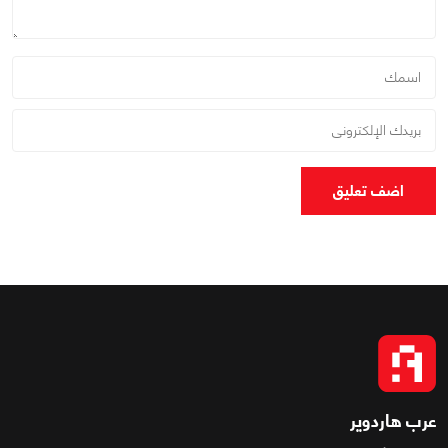
اضف تعليق
عرب هاردوير