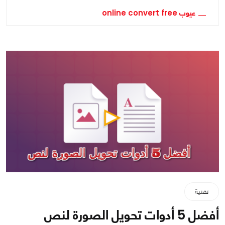
عيوب online convert free
تقنية
أفضل 5 أدوات تحويل الصورة لنص