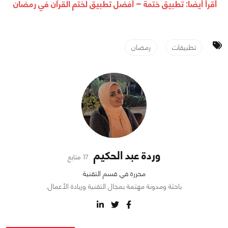
أقرأ أيضا:
تطبيق ختمة – أفضل تطبيق لختم القرآن في رمضان
تطبيقات
رمضان
وردة عبد الحكيم
17 متابع
محررة في قسم التقنية
باحثة ومدونة مهتمة بمجال التقنية وريادة الأعمال.