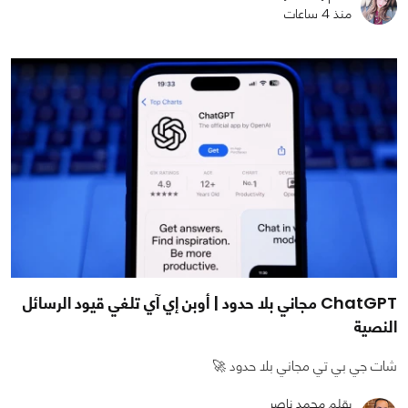
منذ 4 ساعات
ChatGPT مجاني بلا حدود | أوبن إي آي تلغي قيود الرسائل
النصية
شات جي بي تي مجاني بلا حدود 🚀
بقلم محمد ناصر