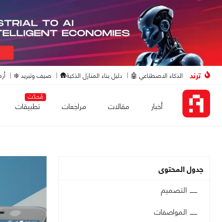
ترند
الذكاء الاصطناعي 🤖
دليل بناء المنازل الذكية🛖
صيف وتبريد ❄️
أزم
مُحدّث
أخبار
مقالات
مراجعات
تطبيقات
جدول المحتوى
التصميم
المواصفات