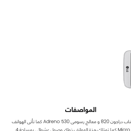
المواصفات
نرى فى هذة الهواتف تقارب شديد جداً فى الإمكانيات فكل هذة الهواتف تستخدم معالج سناب دراجون 820 و معالج رسومى Adreno 530 كما تأتى الهواتف
بمساحات تخزين تبدأ من 32 جيجابايت و تمتلك هذة الهواتف فتحة لإضافة ذاكرة تخزين Micro SD كما تمتلك هذة الهواتف ذواكر وصول عشوائى بمساحة 4