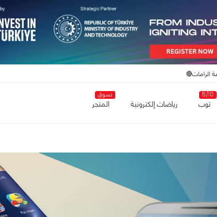
ة الرامات🔴
5/10
تسوق
توب
رياضات إلكترونية
المتجر