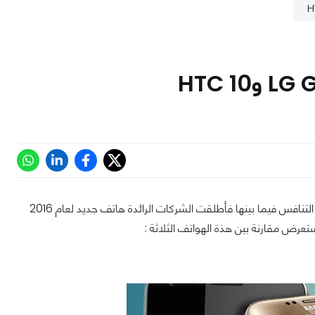
بعد فترة لم نشهد فيها هواتف ذكية جديدة رجعت الشركات بهواتف جديدة خارقة لتزيد حدة التنافس فيما بينها فأطلقت الشركات الرائدة هاتف جديد لعام 2016
تعرض مقارنة بين هذة الهواتف الثلاثة :