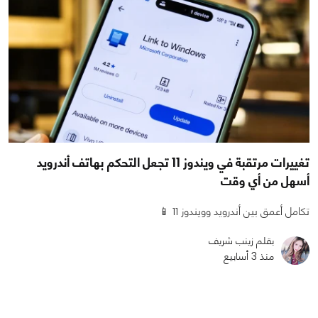
تغييرات مرتقبة في ويندوز 11 تجعل التحكم بهاتف أندرويد
أسهل من أي وقت
تكامل أعمق بين أندرويد وويندوز 11 📱
بقلم زينب شريف
منذ 3 أسابيع