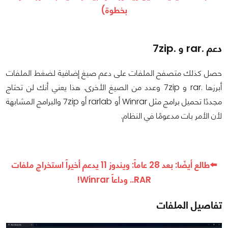
بخطوة)
دعم .rar و .7zip
حصل كذلك متصفح الملفات على دعم صيغ إضافية لضغط الملفات
أبرزها .rar و 7zip وعدد من الصيغ الأخرى. هذا يعني أنك لن تحتاج
مجددًا تحميل برامج مثل Winrar أو rarlab أو 7zip والبرامج المشابهة
لأن الأمر بات مدعومًا في النظام.
⬅️طالع أيضًا:
بعد 28 عاماً: ويندوز 11 يدعم أخيراً استخراج ملفات
RAR.. وداعاً Winrar!
تفاصيل الملفات