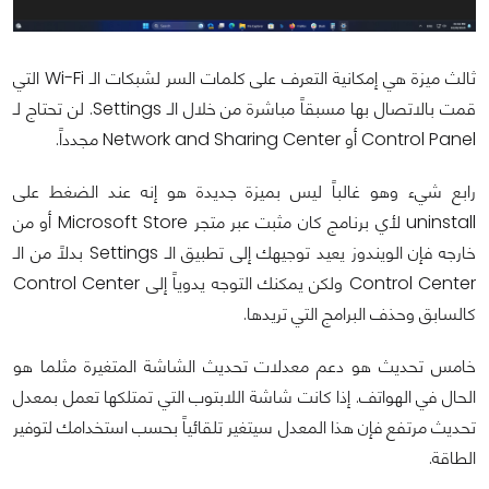
ثالث ميزة هي إمكانية التعرف على كلمات السر لشبكات الـ Wi-Fi التي
قمت بالاتصال بها مسبقاً مباشرة من خلال الـ Settings. لن تحتاج لـ
Control Panel أو Network and Sharing Center مجدداً.
رابع شيء وهو غالباً ليس بميزة جديدة هو إنه عند الضغط على
uninstall لأي برنامج كان مثبت عبر متجر Microsoft Store أو من
خارجه فإن الويندوز يعيد توجيهك إلى تطبيق الـ Settings بدلاً من الـ
Control Center ولكن يمكنك التوجه يدوياً إلى Control Center
كالسابق وحذف البرامج التي تريدها.
خامس تحديث هو دعم معدلات تحديث الشاشة المتغيرة مثلما هو
الحال في الهواتف. إذا كانت شاشة اللابتوب التي تمتلكها تعمل بمعدل
تحديث مرتفع فإن هذا المعدل سيتغير تلقائياً بحسب استخدامك لتوفير
الطاقة.