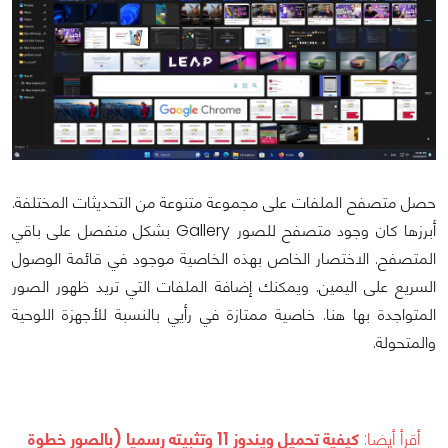
حصل متصفح الملفات على مجموعة متنوعة من التحديثات المختلفة.
أبرزها كان وجود متصفح للصور Gallery بشكل منفصل على باقي
المتصفح. الاختصار الخاص بهذه الخاصية موجود في قائمة الوصول
السريع على اليمين. ويمكنك إضافة الملفات التي تريد ظهور الصور
المتواجدة بها هنا. خاصية ممتازة في رأيي بالنسبة للأجهزة اللوحية
والمتحولة.
أقرأ أيضا:
كيفية تحميل ويندوز 11 وتثبيته رسميا (بالصور خطوة