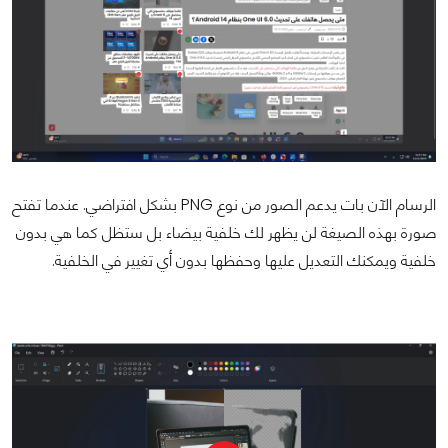
الرسام الآن بات يدعم الصور من نوع PNG بشكل افتراضي. عندما تفتح
صورة بهذه الصيغة لن يظهر لك خلفية بيضاء بل ستظل كما هي بدون
خلفية ويمكنك التعديل عليها وحفظها بدون أي تغيير في الخلفية.