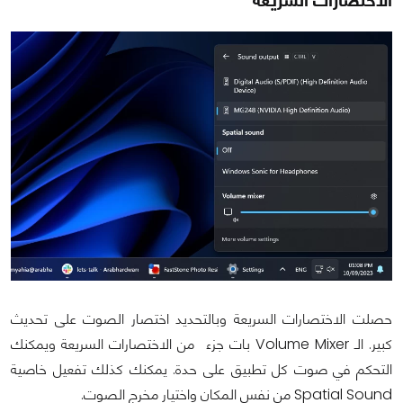
حصلت الاختصارات السريعة وبالتحديد اختصار الصوت على تحديث
كبير. الـ Volume Mixer بات جزء من الاختصارات السريعة ويمكنك
التحكم في صوت كل تطبيق على حدة. يمكنك كذلك تفعيل خاصية
Spatial Sound من نفس المكان واختيار مخرج الصوت.