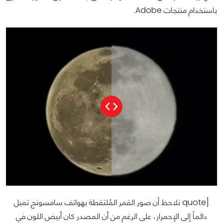
باستخدام منتجات Adobe.
[quote نلاحظ أن صور القمر المُلتقطة بهواتف سامسونج تميل
دائماً إلى الإحمرار، على الرغم من أن المصدر كان أبيض اللون في