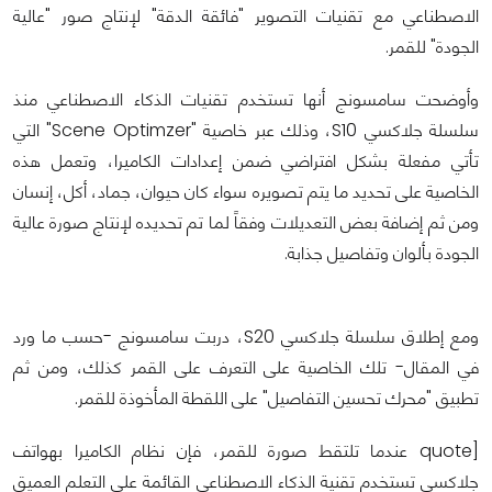
الاصطناعي مع تقنيات التصوير "فائقة الدقة" لإنتاج صور "عالية
الجودة" للقمر.
وأوضحت سامسونج أنها تستخدم تقنيات الذكاء الاصطناعي منذ
سلسلة جلاكسي S10، وذلك عبر خاصية "Scene Optimzer" التي
تأتي مفعلة بشكل افتراضي ضمن إعدادات الكاميرا، وتعمل هذه
الخاصية على تحديد ما يتم تصويره سواء كان حيوان، جماد، أكل، إنسان
ومن ثم إضافة بعض التعديلات وفقاً لما تم تحديده لإنتاج صورة عالية
الجودة بألوان وتفاصيل جذابة.
ومع إطلاق سلسلة جلاكسي S20، دربت سامسونج -حسب ما ورد
في المقال- تلك الخاصية على التعرف على القمر كذلك، ومن ثم
تطبيق "محرك تحسين التفاصيل" على اللقطة المأخوذة للقمر.
[quote عندما تلتقط صورة للقمر، فإن نظام الكاميرا بهواتف
جلاكسي تستخدم تقنية الذكاء الاصطناعي القائمة على التعلم العميق