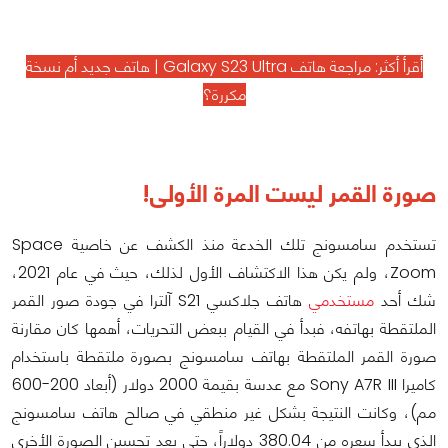
أقرأ أكثر:
مراجعة هاتف Galaxy S23 Ultra | هاتف جديد أم نسخة
مكررة؟
صورة القمر ليست المرة الأولى!
تستخدم سامسونج تلك الخدعة منذ الكشف عن خاصية Space
Zoom، ولم يكن هذا الاكتشاف الأول لذلك، حيث في عام 2021،
شك أحد
مستخدمي
هاتف جلاكسي S21 آلترا في جودة صور القمر
الملتقطة بهاتفه، فبدأ في القيام ببعض التحريات، أهمها كان مقارنة
صورة القمر الملتقطة بهاتف سامسونج بصورة ملتقطة باستخدام
كاميرا Sony A7R III مع عدسة بقيمة 2000 دولار (أبعاد 200-600
مم)، وكانت النتيجة بشكل غير منطقي في صالح هاتف سامسونج
الذي يبدأ سعره من 380.04 دولاراً، حتى بعد تحسين الصورة الأخرى