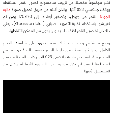
نشر موضوعاً مفصلاً عن تزييف سامسونج لصور القمر الملتقطة
بهاتف جلاكسي S23 آلترا، والذي أثبته عن طريق تحميل صورة
عالية
الجودة
للقمر من جوجل، وتصغير أبعادها إلى 170x170 ومن ثم
تغبيشها باستخدام تقنية التمويه الضبابي (Gaussian blur)، يعني
ذلك أن تفاصيل القمر اختفت للأبد ولن يكون من الممكن التقاطها.
وضع مستخدم ريديت بعد ذلك هذه الصورة على شاشته بالحجم
الكامل. ومن ثم التقط صورة لهذا القمر ضعيف الدقة ذو الملامح
المطموسة باستخدام هاتفه جلاكسي S23 آلترا. وكانت النتيجة تفاصيل
اصطناعية للقمر لم تكن موجودة في الصورة الأصلية، وكان من
المستحيل رؤيتها!