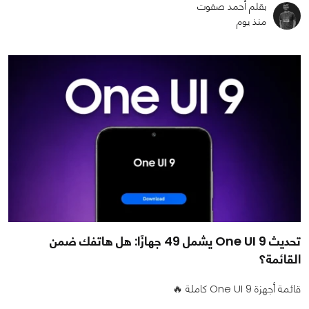
بقلم أحمد صفوت
منذ يوم
تحديث One UI 9 يشمل 49 جهازًا: هل هاتفك ضمن
القائمة؟
قائمة أجهزة One UI 9 كاملة 🔥