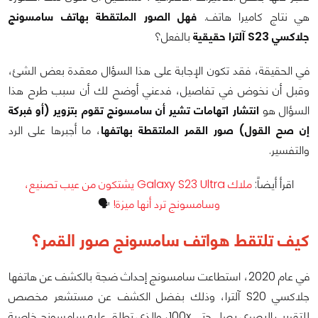
هي نتاج كاميرا هاتف.
فهل الصور الملتقطة بهاتف سامسونج
جلاكسي S23 آلترا حقيقية
بالفعل؟
في الحقيقة، فقد تكون الإجابة على هذا السؤال معقدة بعض الشئ،
وقبل أن نخوض في تفاصيل، فدعني أوضح لك أن سبب طرح هذا
السؤال هو
انتشار اتهامات تشير أن سامسونج تقوم بتزوير (أو فبركة
إن صح القول) صور القمر الملتقطة بهاتفها
، ما أجبرها على الرد
والتفسير.
اقرأ أيضاً:
ملاك Galaxy S23 Ultra يشتكون من عيب تصنيع،
وسامسونج ترد أنها ميزة!
🗣️
كيف تلتقط هواتف سامسونج صور القمر؟
في عام 2020، استطاعت سامسونج إحداث ضجة بالكشف عن هاتفها
جلاكسي S20 آلترا، وذلك بفضل الكشف عن مستشعر مخصص
للتقريب البصري يصل حتى 100x، والذي تطلق عليه سامسونج خاصية