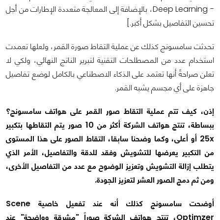
- Deep Learning، بالإضافة إلى المعالجة متعددة الإطارات من أجل
تحسين التفاصيل بشكل أكبر.]
تحدثت سامسونج كذلك عن عملية التقاط صورة القمر، ولعلها تعمدت
استخدام عدد من المصطلحات التقنية لتبرير الناتج النهائي، ولكي لا
تعلن صراحةً أنها تعتمد على الذكاء الاصطناعي بالكامل لوضع تفاصيل
جاهزة على أي مجسم يشبه القمر.
إذن، كيف تتم عملية التقاط صور القمر على هواتف سامسونج؟
ببساطة، تنتج هواتف الشركة أكثر من 10 صور يتم التقاطها بتكبير
25x أو أعلى، وكما وضحنا سابقا، التقاط الصور على هذا المستوى
من التكبير يعرضها للتشويش وفقد للدقة والتفاصيل، الأمر الذي
يتطلب إزالة التشويش وتعزيز الوضوح مع عدد من التفاصيل الأخرى،
ومن ثم دمج الصور العشر لتعزيز الجودة.
أوضحت سامسونج كذلك أنه عند تفعيل خاصية Scene
Optimzer، تنتج هواتف الشركة صوراً "مشرقة وواضحة" عند