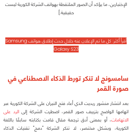
الإختبارين، ما يؤكد أن الصور الملتقطة بهواتف الشركة الكورية ليست
حقيقية.]
أقرأ أكثر:
كل ما تم الإعلان عنه خلال حدث إطلاق هواتف Samsung
Galaxy S23
سامسونج لا تنكر تورط الذكاء الاصطناعي في
صورة القمر
بعد انتشار منشور ريديت الذي أعاد فتح النيران على الشركة الكورية عبر
اتهامها الواضح بتزييف صور القمر، اضطرت الشركة إلى
الرد على
الاتهامات
، أو بمعنى أدق ترجمة مقال قامت بكتابته سابقًا باللغة
الكورية، وبشكل مختصر، لا تنكر الشركة "دمج" تقنيات الذكاء