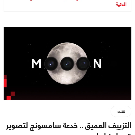
الذكية
تقنية
التزييف العميق .. خدعة سامسونج لتصوير