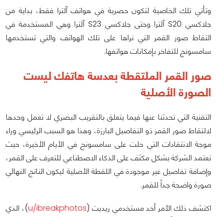
وتأتي تلك الخاصية لتكون حصرية في هواتف آلترا فقط، بداية من
جلاكسي S20 آلترا وحتى جلاكسي S23 آلترا وهي المستخدمة في
التقاط صور القمر التي نراها على تلك الهواتف والتي تستخدمها
سامسونج للتفاخر بإمكانات هواتفها.
صور القمر الملتقطة بعدسة هاتفك ليست
الصورة الأصلية
التقنية التي تحدثنا عنها فيما يتعلق بالتقريب البصري لا تعمل وحدها
لالتقاط صور القمر ذو التفاصيل البارزة، وهذا هو السبب الرئيسي وراء
موجة الانتقادات التي حلت على سامسونج في الأيام الأخيرة، حيث
تعتمد الشركة بشكل مكثف على الذكاء الاصطناعي للتعرف على القمر،
وإضافة تفاصيل غير موجودة في اللقطة الأصلية ليكون الناتج النهائي
صورة واضحة جداً للقمر.
اكتشف ذلك الأمر أحد مستخدمي ريديت (
u/ibreakphotos
)، الذي