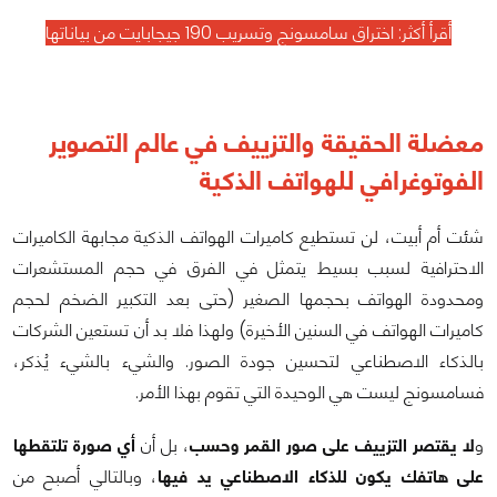
أقرأ أكثر:
اختراق سامسونج وتسريب 190 جيجابايت من بياناتها
معضلة الحقيقة والتزييف في عالم التصوير
الفوتوغرافي للهواتف الذكية
شئت أم أبيت، لن تستطيع كاميرات الهواتف الذكية مجابهة الكاميرات
الاحترافية لسبب بسيط يتمثل في الفرق في حجم المستشعرات
ومحدودة الهواتف بحجمها الصغير (حتى بعد التكبير الضخم لحجم
كاميرات الهواتف في السنين الأخيرة) ولهذا فلا بد أن تستعين الشركات
بالذكاء الاصطناعي لتحسين جودة الصور. والشيء بالشيء يُذكر،
فسامسونج ليست هي الوحيدة التي تقوم بهذا الأمر.
و
لا يقتصر التزييف على صور القمر وحسب
، بل أن
أي صورة تلتقطها
على هاتفك يكون للذكاء الاصطناعي يد فيها
، وبالتالي أصبح من