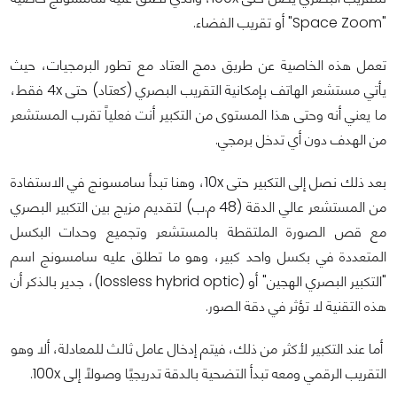
"Space Zoom" أو تقريب الفضاء.
تعمل هذه الخاصية عن طريق دمج العتاد مع تطور البرمجيات، حيث
يأتي مستشعر الهاتف بإمكانية التقريب البصري (كعتاد) حتى 4x فقط،
ما يعني أنه وحتى هذا المستوى من التكبير أنت فعلياً تقرب المستشعر
من الهدف دون أي تدخل برمجي.
بعد ذلك نصل إلى التكبير حتى 10x، وهنا تبدأ سامسونج في الاستفادة
من المستشعر عالي الدقة (48 م.ب) لتقديم مزيج بين التكبير البصري
مع قص الصورة الملتقطة بالمستشعر وتجميع وحدات البكسل
المتعددة في بكسل واحد كبير، وهو ما تطلق عليه سامسونج اسم
"التكبير البصري الهجين" أو (lossless hybrid optic)، جدير بالذكر أن
هذه التقنية لا تؤثر في دقة الصور.
أما عند التكبير لأكثر من ذلك، فيتم إدخال عامل ثالث للمعادلة، ألا وهو
التقريب الرقمي ومعه تبدأ التضحية بالدقة تدريجيًا وصولاً إلى 100x.