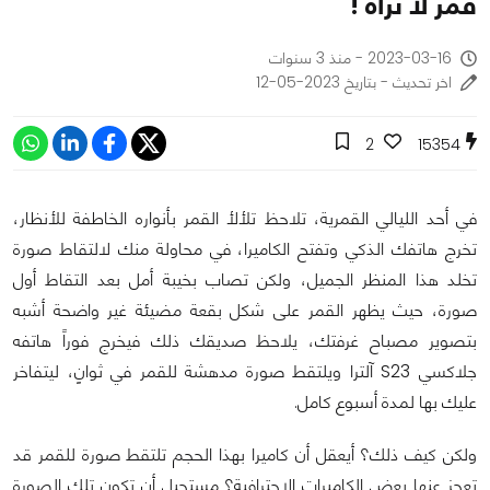
قمر لا نراه !
2023-03-16 - منذ 3 سنوات
اخر تحديث - بتاريخ 2023-05-12
2
15354
في أحد الليالي القمرية، تلاحظ تلألأ القمر بأنواره الخاطفة للأنظار،
تخرج هاتفك الذكي وتفتح الكاميرا، في محاولة منك لالتقاط صورة
تخلد هذا المنظر الجميل، ولكن تصاب بخيبة أمل بعد التقاط أول
صورة، حيث يظهر القمر على شكل بقعة مضيئة غير واضحة أشبه
بتصوير مصباح غرفتك، يلاحظ صديقك ذلك فيخرج فوراً هاتفه
جلاكسي S23 آلترا ويلتقط صورة مدهشة للقمر في ثوانٍ، ليتفاخر
عليك بها لمدة أسبوع كامل.
ولكن كيف ذلك؟ أيعقل أن كاميرا بهذا الحجم تلتقط صورة للقمر قد
تعجز عنها بعض الكاميرات الاحترافية؟ مستحيل أن تكون تلك الصورة