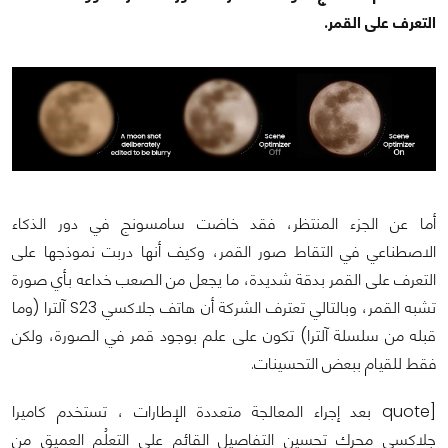
التعرف على القمر.
أما عن الجزء المنتظر، فقد خاضت سامسونج في دور الذكاء
الاصطناعي في التقاط صور القمر، وكيف أنها دربت نموذجها على
التعرف على القمر بدقة شديدة، ما يجعل من الصعب خداعه بأي صورة
تشبه القمر، وبالتالي تعترف الشركة أن هاتف جلاكسي S23 آلترا (وما
قبله من سلسلة آلترا) تكون على علم بوجود قمر في الصورة، ولكن
فقط للقيام ببعض التحسينات.
[quote بعد إجراء المعالجة متعددة الإطارات ، تستخدم كاميرا
جلاكسي محرك تحسين التفاصيل القائم على التعلُم العميق من