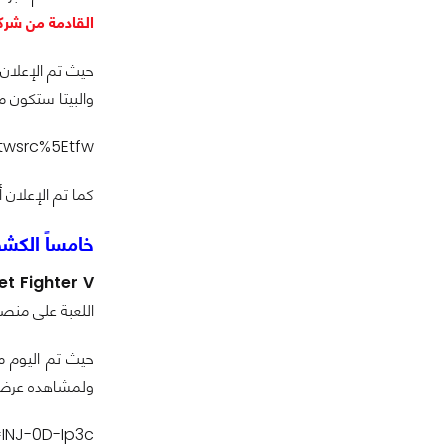
القادمة من شركة Games
والبيتا ستكون متا
=twsrc%5Etfw
كما تم الإعلان
خامساً الكشف عن
et Fighter V
اللعبة على منص
حيث تم اليوم 
ولمشاهده عرضه بالأسفل
INJ-0D-Ip3c