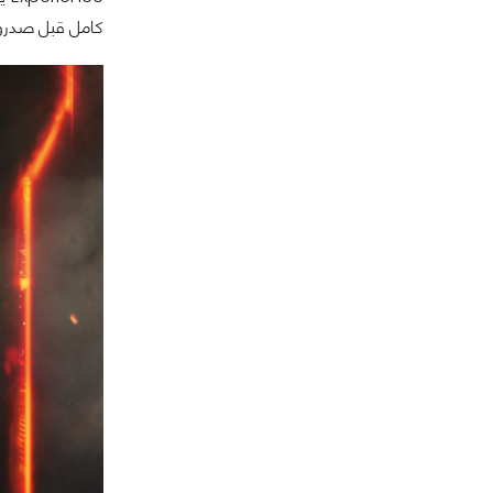
كامل قبل صدروها علي ب