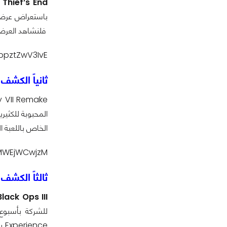
 Thief’s End
فلنشاهد العرض 
ppztZwV3IvE
ثانياً الكشف عن عرض
الخاص باللعبة ا
MWEjWCwjzM
ثالثاً الكشف
Black Ops III