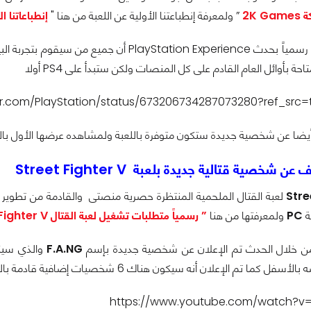
2K 
” ولمعرفة إنطباعتنا الأولية عن اللعبة من هنا "
إنطباعاتنا الأو
حيث تم الإعلان رسمياً بحدث ation Experience
حة بأوائل العام القادم على كل المنصات ولكن ستبدأ على PS4 أولا
ter.com/PlayStation/status/673206734287073280?ref_src
 أيضا عن شخصية جديدة ستكون متوفرة باللعبة ولمشاهده عرضها الأول با
 شخصية قتالية جديدة بلعبة Street Fighter V
Stre
لعبة القتال الملحمية المنتظرة حصرية منصتى
والقادمة من تطوير
ة
PC
ولمعرفتها من هنا
” رسمياً متطلبات تشغيل لعبة القتال Street Fighter V “
من خلال الحدث تم الإعلان عن شخصية جديدة بإسم
F.A.NG
والذي سيكو
 كما تم الإعلان أنه سيكون هناك 6 شخصيات إضافية قادمة بالعام
https://www.youtube.com/watch?v=