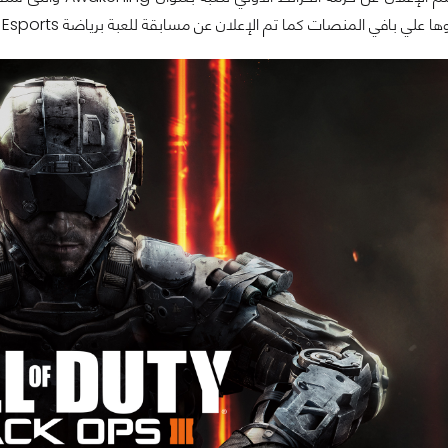
افي المنصات كما تم الإعلان عن مسابقة للعبة برياضة Esports بقيمة 3 مليون دولار عالميا