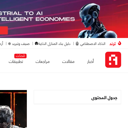
ترند
الذكاء الاصطناعي 🤖
دليل بناء المنازل الذكية🛖
صيف وتبريد ❄️
أزم
مُحدّث
أخبار
مقالات
مراجعات
تطبيقات
جدول المحتوى