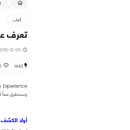
ا
ألعاب
تعرف على تغطي
2015-12-05 - منذ 10 سنوا
0
1443
وسنتطرق معاًَ ل
أولا الكشف عن عرض د