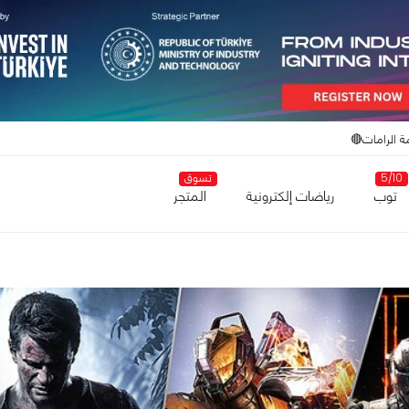
ة الرامات🔴
5/10
تسوق
توب
رياضات إلكترونية
المتجر