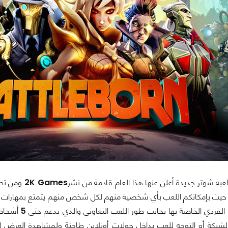
عبة شوتر جديدة أعلن عنها هذا العام قادمة من نشر
2K Games
ومن تط
 حيث بإمكانكم اللعب بأي شخصية منهم لكل شخص منهم يتمتع بمهارات وأ
الفردي الخاصة بها بجانب طور اللعب التعاوني والذي يدعم حتى
5
أشخاص 
لشبكة أو التوجه للعب بداخل جولات أونلاين طاحنة ولمشاهدة العرض ا