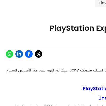
PlayStation Experience واحد من أهم معارض الألعاب السنوية والموجه خصيصا لملاك منصات Sony حيث تم اليوم عقد هذا المعرض السنوي