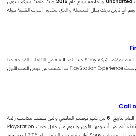
ب
Uncharted
والقادمة بربيع عام
2016
حيث قامت شركة سوني
PlayStation Exper وهو بعنوان عودة سام وهو أخ نايثن دريك بطل السلسلة و الذي ستدور أحداث القصة حوله
Final Fantasy VII Remake واحدة من أكبر المفاجئات التى أعلن عنها بمعرض E3 هذا العام بمؤتمر شركة Sony حيث تعد اللعبة من اللألعاب القديمة جدا
المحبوبة للكثيرين والذين طاليوا Square Enix بعمل إعادة تطوير لهذا العنوان ومن خلال حدث PlayStation Experience تم الكشف عن عرض اللعب الأول
Call o
 العام بتاريخ
6
من شهر نوفمبر الماضي والتى حققت مكاسب رائعة
للشركة بأسبوع إطلاقها الأول بأرباح قدرت حوالي بأكثر من 550 مليون دولار بأول ثلاثة أيام من أسبوعها الأول واليوم من خلال حدث PlayStation
Experience يتم الإعلان عن حزمة الخرائط الأولي للعبة بعنوان Awakening والتى ستصدر على منصات Sony أولا بشهر يناير المقبل عام 2016 لمده شهر