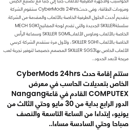
الحواسيب والأجهزة الطرفية للألعاب جنبا إلي جنبا مع تصنيع الكيس
ومزودات الطاقة، وفي حدثCyberMods 24hrs ستقوم الشركة
بتقديم أحدث الحلول الطرفية الخاصة بالألعاب والمقدمة من الشركة.
سلسلةSKILLER الجديدة والتي تقدم لوحة المفاتيحMECH SGK1
الخاصة بالألعاب وماوس الألعابSKILLER SGM1 وسماعة الرأس
الخاصة بالألعاب SKILLER SGH1، ولأول مرة ستقدم الشركة كرسي
الألعاب الخاص بهاSKILLER SGS3 المصمم خصيصا لتوفير تجربة لعب
مريحة لأبعد الحدود...
ستتم إقامة حدث CyberMods 24hrs
الخاص بتعديلات الحاسب في معرض
COMPUTEX القادم في قاعةNangang
الدور الرابع بداية من 30 مايو وحتي الثالث من
يونيو، إبتداءا من الساعة التاسعة والنصف
صباحا وحتي السادسة مساءا..