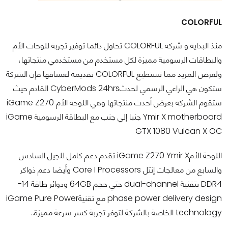
COLORFUL
منذ البداية و شركة COLORFUL تحاول دائما توفير تجربة للوحات الأم
والبطاقات الرسومية مميزة لكل مستخدم من مستخدمي منتجاتها،
ولعرض المزيد مما تستطيع COLORFUL تقديمه لعشاقها فإن الشركة
ستكون هي الراعي الرسمي لحدثCyberMods 24hrs القادم حيث
ستقوم الشركة بعرض أحدث منتجاتها وهي اللوحة الأم iGame Z270
Ymir X motherboard جنبا إلي جنب مع البطاقة الرسومية iGame
GTX 1080 Vulcan X OC
اللوحة الأمiGame Z270 Ymir X تقدم دعم كامل للجيل السادس
والسابع من معالجات إنتل Core I Processors وأيضا دعم ذواكر
DDR4 بتقنية dual-channel حتي حجم 64GB ودوائر طاقة 14-
phase power delivery design مع تقنيةiGame Pure Power
technology الخاصة بالشركة لتوفر تجربة كسر سرعة مميزة..