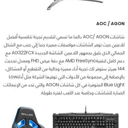
AOC / AGON
شاشات AOC/ AGON دائما ما تسعي لتقديم تجربة تنافسية أفضل
للاعبين حيث توفر الشاشات مواصفات مميزة جنبا إلي جنب مع الشكل
الجمالي الذي يليق بجمهور اللاعبين. الشاشة الجديدة AG322FCX مع
دعم كامل لتقنيةAMD FreeSync مع دقة عرض FHD ومعدل تحديث
144 هيرتز ستوفر لك تجربة أداء مميزة وخالية من التقطيع أو المشاكل،
بالإضافة إلي مجموعة من الأدوات التي توفرها الشركة مثل أداةLow
Blue Light المتوفرة في كل شاشات AGON والتي تحد من الإنبعاثات
الضارة للشاشات وخاصة عند اللعب لفترة طويلة.