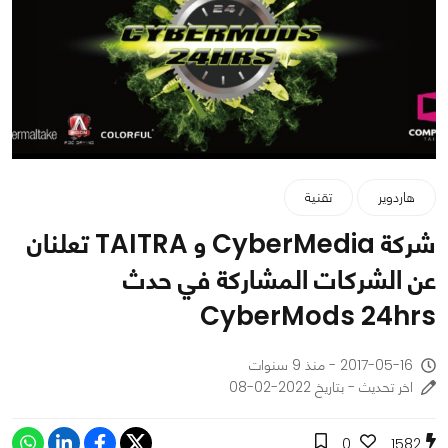
هاردوير
تقنية
شركة CyberMedia و TAITRA تعلنان
عن الشركات المشاركة في حدث
CyberMods 24hrs
2017-05-16 - منذ 9 سنوات
اخر تحديث - بتاريخ 2022-02-08
0
1582