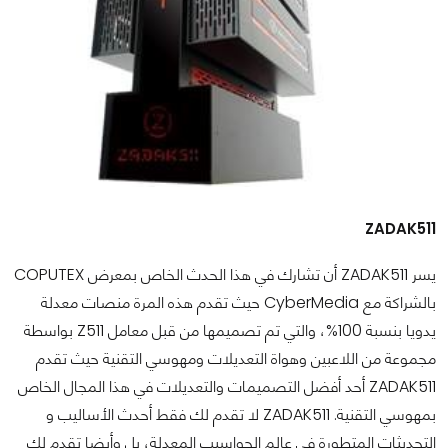
ZADAK511
يسر ZADAK511 أن تشارك في هذا الحدث الخاص بمعرض COPUTEX
بالشراكة مع CyberMedia حيث تقدم هذه المرة منصات معدلة
يدويا بنسبة 100%، والتي تم تصميمها من قبل معامل Z511 بواسطة
مجموعة من اللاعبين وهواة التعديلات ومهوسي التقنية حيث تقدم
ZADAK511 أحد أفضل التصميمات والتعديلات في هذا المجال الخاص
بمهوسي التقنية. ZADAK511 لا تقدم لك فقط أحدث الأساليب و
التحديثات المتطورة في عالم الحواسيب المعدلة، بل وأيضا تقدم لك