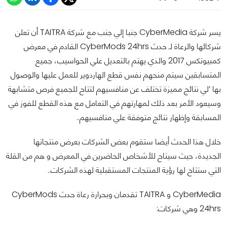
يسر شركة CyberMedia جنبا إلي جنب مع شركة TAITRA أن تعلن
شركائها والرعاة لـ حدث CyberMods 24hrs القادم في معرض
كمبيوتكس 2017 والذي يهتم بالتعديل علي الحواسيب، جميع
المتسابقين سيتم منحهم نفس قطع الهاردوير للعمل عليها والوصول
بها ‘لي نتائج مميزة تختلف عن منافسيهم لتتاح للجميع فرص متشابهة
وسيعود الأمر بعد ذلك لمهارتهم في التعامل مع هذه القطع للفوز في
المسابقة وإظهار نتائج متوفقة علي منافسيهم..
خلال هذا الحدث أيضا ستقوم بعض الشركات بعرض منتجاتها
الجديدة، حيث سيتاح للأشخاص الحاضرين في المعرض و هم من القلة
التي ستتاح لها رؤية المنتجات المستقبلية لهذه الشركات..
CyberMedia و TAITRA تقدمان وبحرارة رعاة حدث CyberMods
24hrs وهي شركات: