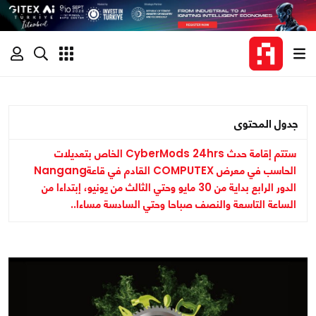
جدول المحتوى
ستتم إقامة حدث CyberMods 24hrs الخاص بتعديلات
الحاسب في معرض COMPUTEX القادم في قاعةNangang
الدور الرابع بداية من 30 مايو وحتي الثالث من يونيو، إبتداءا من
الساعة التاسعة والنصف صباحا وحتي السادسة مساءا..